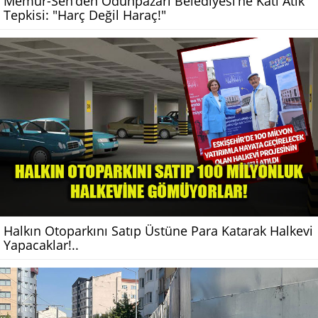
Memur-Sen’den Odunpazarı Belediyesi’ne Katı Atık
Tepkisi: "Harç Değil Haraç!"
Halkın Otoparkını Satıp Üstüne Para Katarak Halkevi
Yapacaklar!..