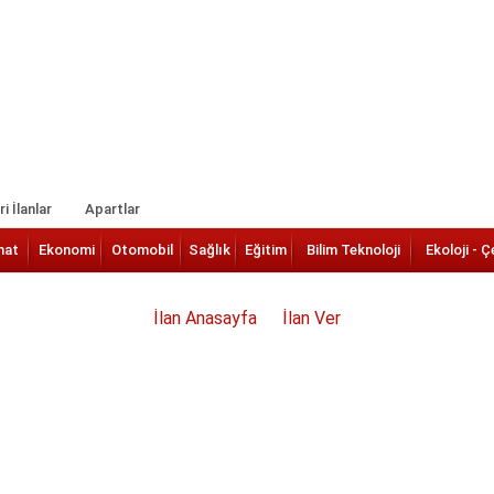
i İlanlar
Apartlar
nat
Ekonomi
Otomobil
Sağlık
Eğitim
Bilim Teknoloji
Ekoloji - Ç
İlan Anasayfa
İlan Ver