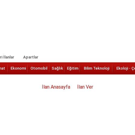
i İlanlar
Apartlar
nat
Ekonomi
Otomobil
Sağlık
Eğitim
Bilim Teknoloji
Ekoloji - Ç
İlan Anasayfa
İlan Ver