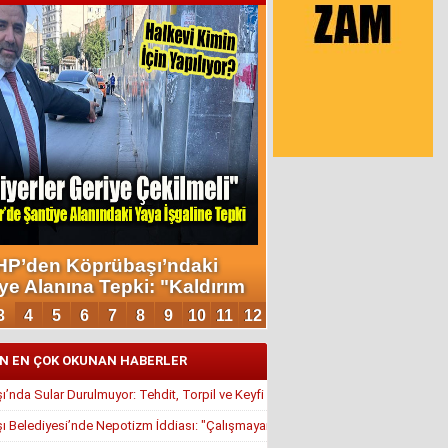
N EN ÇOK OKUNAN HABERLER
’nda Sular Durulmuyor: Tehdit, Torpil ve Keyfi Atamalar Gündemde
 Belediyesi’nde Nepotizm İddiası: "Çalışmayan Kaldı, Çavuş İstifa Ettirildi"