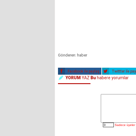
Gönderen: haber
Facebook ile paylaş
Twittter ile pa
YORUM
YAZ
Bu
habere yorumlar