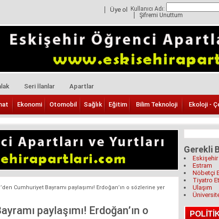
Kullanıcı Adı:
Üye ol
Şifremi Unuttum
lak
Seri İlanlar
Apartlar
nat
Ekonomi
Otomobil
Sağlık
Eğitim
Bilim Teknoloji
Ekoloji - Ç
Gerekli B
Eskişehir
Estram
Nöbetçi 
Tiyatro Et
Ulaşım
i’den Cumhuriyet Bayramı paylaşımı! Erdoğan’ın o sözlerine yer
Üniversit
ayramı paylaşımı! Erdoğan’ın o