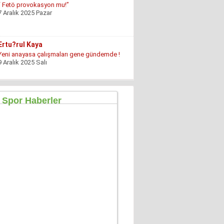
Yeni anayasa çalışmaları gene gündemde !
9 Aralık 2025 Salı
Hüseyin GÜVEN
ŞEHİT VAR! KONSER DE VAR, EĞLENCE DE!
27 Temmuz 2026 Pazartesi
Konuk Yazar
Mühendisin Durdurduğu Beton, Türkiye’nin
Durduramadığı Liyakat Sorunu
27 Haziran 2026 Cumartesi
Mahmut Çetin
İstanbul Merkezli Yeni Dünya Düzeni
2 Mayıs 2026 Cumartesi
Muhterem Turan
Eskişehir’de Görünmeyen Hayır Kapısı
8 Şubat 2026 Pazar