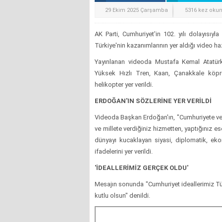
29 Ekim 2025 Çarşamba
5316 kez oku
AK Parti, Cumhuriyet'in 102. yılı dolayısıy
Türkiye'nin kazanımlarının yer aldığı video haz
Yayınlanan videoda Mustafa Kemal Atatür
Yüksek Hızlı Tren, Kaan, Çanakkale köpr
helikopter yer verildi.
ERDOĞAN'IN SÖZLERİNE YER VERİLDİ
Videoda Başkan Erdoğan'ın, "Cumhuriyete ve 
ve millete verdiğiniz hizmetten, yaptığınız e
dünyayı kucaklayan siyasi, diplomatik, eko
ifadelerini yer verildi.
'İDEALLERİMİZ GERÇEK OLDU'
Mesajın sonunda "Cumhuriyet ideallerimiz Tü
kutlu olsun" denildi.