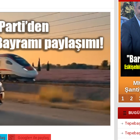
BUGÜ
Tepebaşı
Tepebaşı
ylaş
Google+ ile paylaş