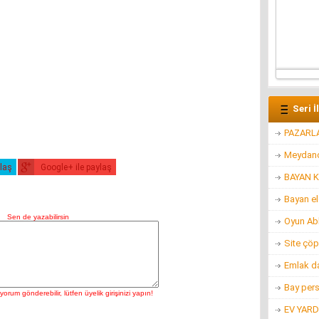
Seri İ
PAZARL
Meydanc
ylaş
Google+ ile paylaş
BAYAN K
Bayan e
Oyun Ab
Site çöp
Emlak d
Bay per
EV YARD