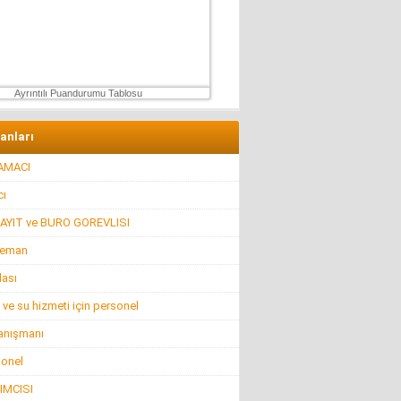
Özgür TIKIZ
Şehir Merkezinde Tepinmeyi Bırakın Artık
28 Temmuz 2026 Salı
Ayrıntılı Puandurumu Tablosu
lanları
AMACI
ı
AYIT ve BURO GOREVLISI
leman
lası
 ve su hizmeti için personel
anışmanı
sonel
IMCISI