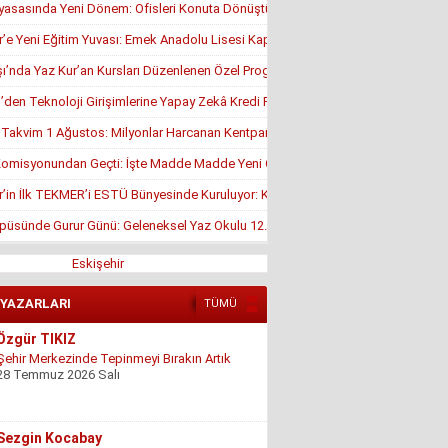
yasasında Yeni Dönem: Ofisleri Konuta Dönüştürmek İçin Son Tarih 1 Temmuz
r’e Yeni Eğitim Yuvası: Emek Anadolu Lisesi Kapılarını Açmaya Hazırlanıyor
’nda Yaz Kur’an Kursları Düzenlenen Özel Programla Açıldı
en Teknoloji Girişimlerine Yapay Zekâ Kredi Programı
, Takvim 1 Ağustos: Milyonlar Harcanan Kentpark Plajı Ne Zaman Açılacak?
misyonundan Geçti: İşte Madde Madde Yeni Öğrenci Affı Rehberi
r’in İlk TEKMER’i ESTÜ Bünyesinde Kuruluyor: KOSGEB Onayı Geldi
püsünde Gurur Günü: Geleneksel Yaz Okulu 12. Kez Kapanış Yaptı
Eskişehir
 YAZARLARI
TÜMÜ
Sezgin Kocabay
“ Fetö provokasyon mu!”
7 Aralık 2025 Pazar
Ertu?rul Kaya