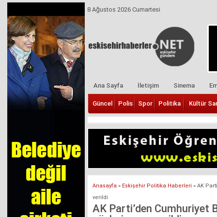
8 Ağustos 2026 Cumartesi
Ana Sayfa
İletişim
Sinema
Em
Güncel
Polis
Spor
Politika
Kültür Sa
Anasayfa
»
Eskişehir Politika Haberleri
»
AK Part
verildi
AK Parti’den Cumhuriyet B