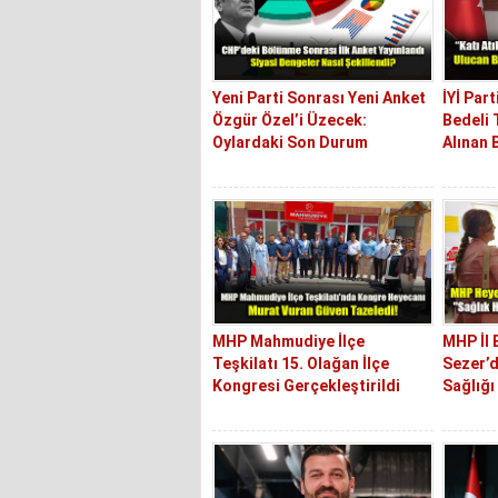
Yeni Parti Sonrası Yeni Anket
İYİ Part
Özgür Özel’i Üzecek:
Bedeli 
Oylardaki Son Durum
Alınan 
MHP Mahmudiye İlçe
MHP İl 
Teşkilatı 15. Olağan İlçe
Sezer’d
Kongresi Gerçekleştirildi
Sağlığı