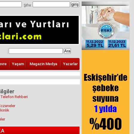
Şifre:
evre
Yaşam
Magazin Medya
Yazarlar
ilgiler
 Telefon Rehberi
Eczaneler
kinlik
eler