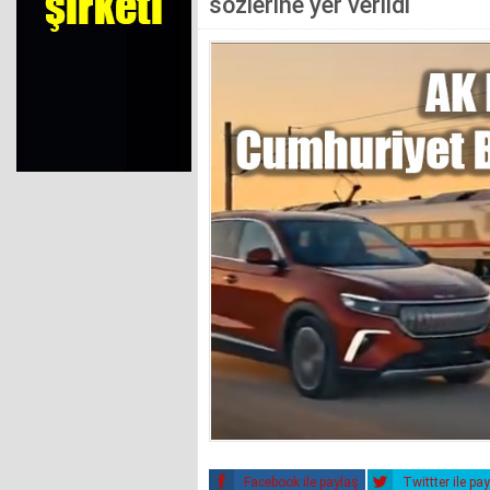
sözlerine yer verildi
Facebook ile paylaş
Twittter ile pa