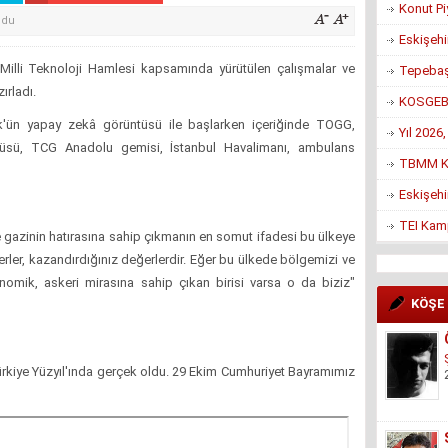
Konut Pi
ndu
Eskişehi
la Milli Teknoloji Hamlesi kapsamında yürütülen çalışmalar ve
Tepebaşı
ırladı.
KOSGEB’d
k'ün yapay zekâ görüntüsü ile başlarken içeriğinde TOGG,
Yıl 2026
üsü, TCG Anadolu gemisi, İstanbul Havalimanı, ambulans
TBMM Ko
Eskişehi
TEI Kam
gazinin hatırasına sahip çıkmanın en somut ifadesi bu ülkeye
serler, kazandırdığınız değerlerdir. Eğer bu ülkede bölgemizi ve
nomik, askeri mirasına sahip çıkan birisi varsa o da biziz"
KÖŞE
rkiye Yüzyıl'ında gerçek oldu. 29 Ekim Cumhuriyet Bayramımız