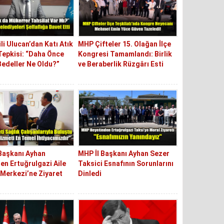
ili Ulucan’dan Katı Atık
MHP Çifteler 15. Olağan İlçe
Tepkisi: “Daha Önce
Kongresi Tamamlandı: Birlik
Bedeller Ne Oldu?”
ve Beraberlik Rüzgârı Esti
Başkanı Ayhan
MHP İl Başkanı Ayhan Sezer
en Ertuğrulgazi Aile
Taksici Esnafının Sorunlarını
 Merkezi’ne Ziyaret
Dinledi