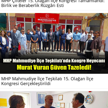
MHP Çifteler 15. Olağan İlçe Kongresi Tamamlandı:
Birlik ve Beraberlik Rüzgârı Esti
MHP Mahmudiye İlçe Teşkilatı 15. Olağan İlçe
Kongresi Gerçekleştirildi