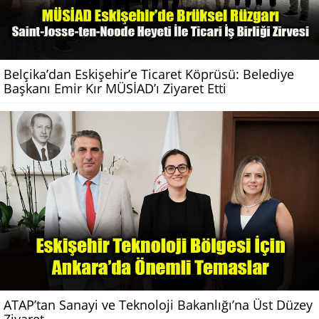
Belçika’dan Eskişehir’e Ticaret Köprüsü: Belediye
Başkanı Emir Kır MÜSİAD’ı Ziyaret Etti
ATAP’tan Sanayi ve Teknoloji Bakanlığı’na Üst Düzey