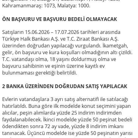
Kahramanmaraş: 1073, Malatya: 1000.
ÖN BAŞVURU VE BAŞVURU BEDELİ OLMAYACAK
Satışların 15.06.2026 – 17.07.2026 tarihleri arasında
Türkiye Halk Bankası A.Ş. ve T.C. Ziraat Bankası A.Ş.
üzerinden doğrudan yapılacağı vurgulandı. İkametgah,
gelir, ön başvuru ve kura koşulları olmadığının altı çizildi.
T.C. vatandaşı olma, 18 yaşını doldurmuş olma ve
başvuru sahibinin ve eşinin üzerine kayıtlı ev
bulunmaması gerektiği belirtildi.
2 BANKA ÜZERİNDEN DOĞRUDAN SATIŞ YAPILACAK
Evlerin vatandaşlara 3 ayrı satış alternatifi ile satılacağı
hatırlatıldı. Buna göre ilk modelde konut seçimini yapan
alıcılar, peşin alımlarda yüzde 25 indirim indirimden
faydalanabilecek. İkinci modelde yüzde 50 peşinat bedeli
ödendikten sonra 72 ay vade, yüzde 8 indirim imkanı
tanınacak. Üçüncü modelde ise yüzde 50 peşinatın yarısı