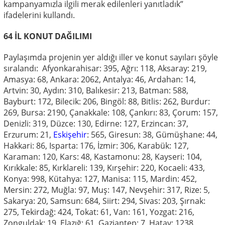
kampanyamızla ilgili merak edilenleri yanıtladık”
ifadelerini kullandı.
64 İL KONUT DAĞILIMI
Paylaşımda projenin yer aldığı iller ve konut sayıları şöyle
sıralandı: Afyonkarahisar: 395, Ağrı: 118, Aksaray: 219,
Amasya: 68, Ankara: 2062, Antalya: 46, Ardahan: 14,
Artvin: 30, Aydın: 310, Balıkesir: 213, Batman: 588,
Bayburt: 172, Bilecik: 206, Bingöl: 88, Bitlis: 262, Burdur:
269, Bursa: 2190, Çanakkale: 108, Çankırı: 83, Çorum: 157,
Denizli: 319, Düzce: 130, Edirne: 127, Erzincan: 37,
Erzurum: 21,
Eskişehir
: 565, Giresun: 38, Gümüşhane: 44,
Hakkari: 86, Isparta: 176, İzmir: 306, Karabük: 127,
Karaman: 120, Kars: 48, Kastamonu: 28, Kayseri: 104,
Kırıkkale: 85, Kırklareli: 139, Kırşehir: 220, Kocaeli: 433,
Konya: 998, Kütahya: 127, Manisa: 115, Mardin: 452,
Mersin: 272, Muğla: 97, Muş: 147, Nevşehir: 317, Rize: 5,
Sakarya: 20, Samsun: 684, Siirt: 294, Sivas: 203, Şırnak:
275, Tekirdağ: 424, Tokat: 61, Van: 161, Yozgat: 216,
Zonguldak: 19, Elazığ: 61, Gaziantep: 7, Hatay: 1238,