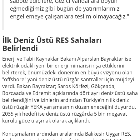
sabote edicilere, Gezici vandallara boyun
eğmediğimiz gibi bugün de yatırımlarımızı
engellemeye çalışanlara teslim olmayacağız."
İlk Deniz Üstü RES Sahaları
Belirlendi
Enerji ve Tabii Kaynaklar Bakanı Alparslan Bayraktar ise
elektrik odaklı yeni bir enerji mimarisi inşa ettiklerini
belirterek, önümüzdeki dönemin en büyük vizyonu olan
"offshore" yani deniz üstü rüzgâr santralleri için müjdeyi
verdi. Bakan Bayraktar; Saros Körfezi, Gökçeada,
Bozcaada ve Edremit açıklarında dört ayrı deniz üstü saha
belirlendiğini ve izinlerin ardından Türkiye’nin ilk deniz
üstü rüzgâr YEKA yarışmasının düzenleneceğini duyurdu.
2035 yılı hedefi ise deniz üstü rüzgârda 5 bin megavat
kurulu güce ulaşmak olarak açıklandı.
Konuşmaların ardından aralarında Balıkesir Uygar RES,