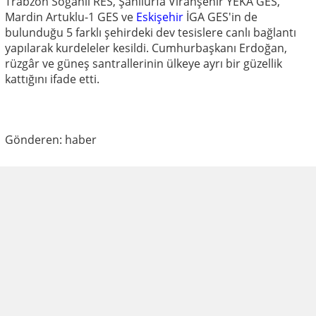
Trabzon Soğanlı RES, Şanlıurfa Viranşehir YEKA GES,
Mardin Artuklu-1 GES ve
Eskişehir
İGA GES'in de
bulunduğu 5 farklı şehirdeki dev tesislere canlı bağlantı
yapılarak kurdeleler kesildi. Cumhurbaşkanı Erdoğan,
rüzgâr ve güneş santrallerinin ülkeye ayrı bir güzellik
kattığını ifade etti.
Gönderen: haber