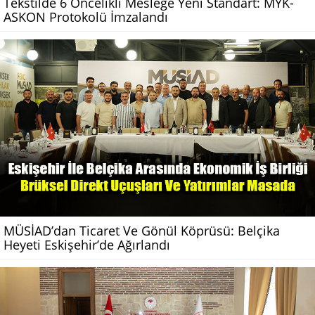
Tekstilde 6 Öncelikli Mesleğe Yeni Standart: MYK-
ASKON Protokolü İmzalandı
MÜSİAD’dan Ticaret Ve Gönül Köprüsü: Belçika
Heyeti Eskişehir’de Ağırlandı