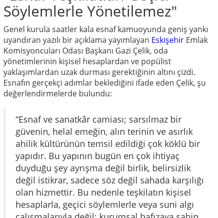
Söylemlerle Yönetilemez"
Genel kurula saatler kala esnaf kamuoyunda geniş yankı
uyandıran yazılı bir açıklama yayımlayan
Eskişehir
Emlak
Komisyoncuları Odası Başkanı Gazi Çelik, oda
yönetimlerinin kişisel hesaplardan ve popülist
yaklaşımlardan uzak durması gerektiğinin altını çizdi.
Esnafın gerçekçi adımlar beklediğini ifade eden Çelik, şu
değerlendirmelerde bulundu:
“Esnaf ve sanatkâr camiası; sarsılmaz bir
güvenin, helal emeğin, alın terinin ve asırlık
ahilik kültürünün temsil edildiği çok köklü bir
yapıdır. Bu yapının bugün en çok ihtiyaç
duyduğu şey ayrışma değil birlik, belirsizlik
değil istikrar, sadece söz değil sahada karşılığı
olan hizmettir. Bu nedenle teşkilatın kişisel
hesaplarla, geçici söylemlerle veya suni algı
çalışmalarıyla değil; kurumsal hafızaya sahip,