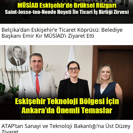
Belçika’dan Eskişehir’e Ticaret Köprüsü: Belediye
Başkanı Emir Kır MÜSİAD’ı Ziyaret Etti
ATAP’tan Sanayi ve Teknoloji Bakanlığı’na Üst Düzey
Ziyaret