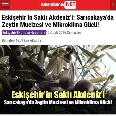
Eskişehir’in Saklı Akdeniz’i: Sarıcakaya’da
Zeytin Mucizesi ve Mikroklima Gücü!
Eskişehir Ekonomi Haberleri
10 Ocak 2026 Cumartesi
Bu haber 6809 kez okundu