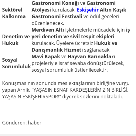
Gastronomi Konağı
ve
Gastronomi
Sektörel
Atölyesi
kurulacak.
Eskişehir
Altın Kaşık
Kalkınma
Gastronomi Festivali
ve ödül geceleri
düzenlenecek.
Merdiven Altı
işletmelerle mücadele için
iş
Denetim ve
yeri denetim ve sivil tespit ekipleri
Hukuk
kurulacak. Üyelere ücretsiz
Hukuk ve
Danışmanlık Hizmeti
sağlanacak.
Mavi Kapak
ve
Hayvan Barınakları
Sosyal
projeleriyle israf sevaba dönüştürülecek,
Sorumluluk
sosyal sorumluluk üstlenilecektir.
Konuşmasının sonunda meslektaşlarının birliğine vurgu
yapan Arnik, "YAŞASIN ESNAF KARDEŞLERİMİZİN BİRLİĞİ,
YAŞASIN ESKİŞEHİRSPOR!" diyerek sözlerini noktaladı.
Gönderen: haber