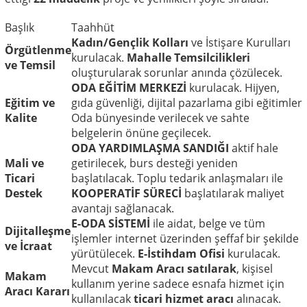
Başlık
Taahhüt
Kadın/Gençlik Kolları
ve İstişare Kurulları
Örgütlenme
kurulacak.
Mahalle Temsilcilikleri
ve Temsil
oluşturularak sorunlar anında çözülecek.
ODA EĞİTİM MERKEZİ
kurulacak. Hijyen,
Eğitim ve
gıda güvenliği, dijital pazarlama gibi eğitimler
Kalite
Oda bünyesinde verilecek ve sahte
belgelerin önüne geçilecek.
ODA YARDIMLAŞMA SANDIĞI
aktif hale
Mali ve
getirilecek, burs desteği yeniden
Ticari
başlatılacak. Toplu tedarik anlaşmaları ile
Destek
KOOPERATİF SÜRECİ
başlatılarak maliyet
avantajı sağlanacak.
E-ODA SİSTEMİ
ile aidat, belge ve tüm
Dijitalleşme
işlemler internet üzerinden şeffaf bir şekilde
ve İcraat
yürütülecek.
E-İstihdam Ofisi
kurulacak.
Mevcut
Makam Aracı satılarak
, kişisel
Makam
kullanım yerine sadece esnafa hizmet için
Aracı Kararı
kullanılacak
ticari hizmet aracı
alınacak.