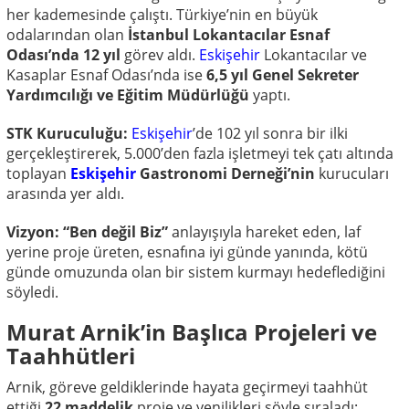
her kademesinde çalıştı. Türkiye’nin en büyük
odalarından olan
İstanbul Lokantacılar Esnaf
Odası’nda 12 yıl
görev aldı.
Eskişehir
Lokantacılar ve
Kasaplar Esnaf Odası’nda ise
6,5 yıl Genel Sekreter
Yardımcılığı ve Eğitim Müdürlüğü
yaptı.
STK Kuruculuğu:
Eskişehir
’de 102 yıl sonra bir ilki
gerçekleştirerek, 5.000’den fazla işletmeyi tek çatı altında
toplayan
Eskişehir
Gastronomi Derneği’nin
kurucuları
arasında yer aldı.
Vizyon:
“Ben değil Biz”
anlayışıyla hareket eden, laf
yerine proje üreten, esnafına iyi günde yanında, kötü
günde omuzunda olan bir sistem kurmayı hedeflediğini
söyledi.
Murat Arnik’in Başlıca Projeleri ve
Taahhütleri
Arnik, göreve geldiklerinde hayata geçirmeyi taahhüt
ettiği
22 maddelik
proje ve yenilikleri şöyle sıraladı: