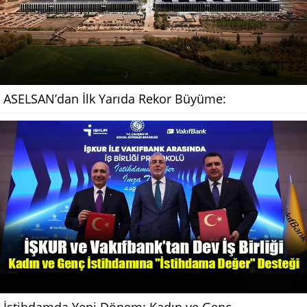
ASELSAN’dan İlk Yarıda Rekor Büyüme:
İstihdamda Yeni Dönem: Kadın ve Genç