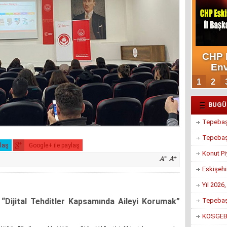
BUGÜ
Tepebaşı
Tepebaşı
ylaş
Google+ ile paylaş
Konut Pi
Eskişehi
Yıl 2026
Tepebaşı
n: “Dijital Tehditler Kapsamında Aileyi Korumak”
KOSGEB’d