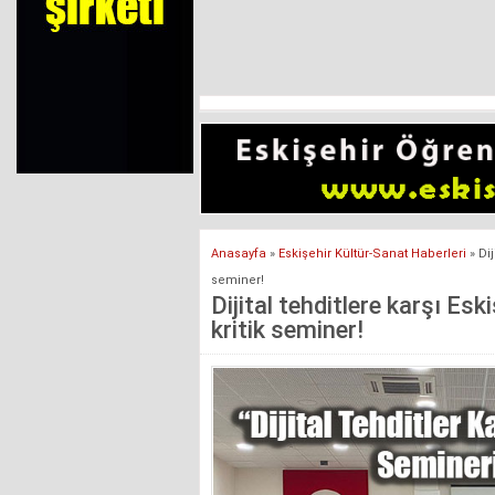
Anasayfa
»
Eskişehir Kültür-Sanat Haberleri
»
Dij
seminer!
Dijital tehditlere karşı Esk
kritik seminer!