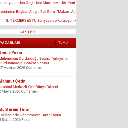
misyonundan Geçti: İşte Madde Madde Yeni Öğrenci Affı Rehberi
yesinden Başkan Ataç’a Zor Soru: "Makam Aracı Eşine mi Tahsis Edildi?"
r’in İlk TEKMER’i ESTÜ Bünyesinde Kuruluyor: KOSGEB Onayı Geldi
Eskişehir
 YAZARLARI
TÜMÜ
Konuk Yazar
Mühendisin Durdurduğu Beton, Türkiye’nin
Durduramadığı Liyakat Sorunu
27 Haziran 2026 Cumartesi
Mahmut Çetin
İstanbul Merkezli Yeni Dünya Düzeni
2 Mayıs 2026 Cumartesi
Muhterem Turan
Eskişehir’de Görünmeyen Hayır Kapısı
8 Şubat 2026 Pazar