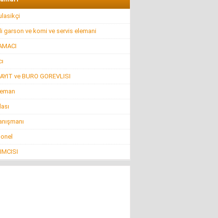
lasikçi
i garson ve komi ve servis elemani
AMACI
ı
AYIT ve BURO GOREVLISI
leman
lası
anışmanı
sonel
IMCISI