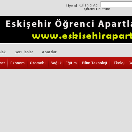
Kullanıcı Adı:
Üye ol
Şifremi Unuttum
lak
Seri İlanlar
Apartlar
nat
Ekonomi
Otomobil
Sağlık
Eğitim
Bilim Teknoloji
Ekoloji - Ç