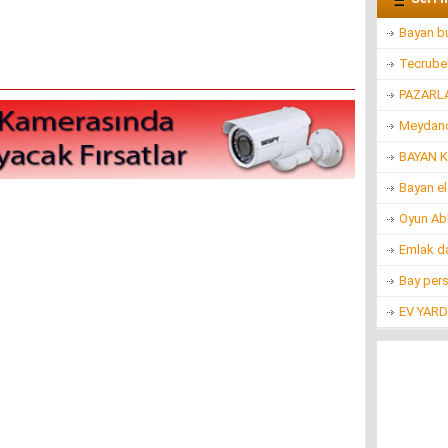
Bayan bu
Tecrubel
PAZARL
Meydanc
BAYAN K
Bayan e
Oyun Ab
Emlak d
Bay per
EV YARD