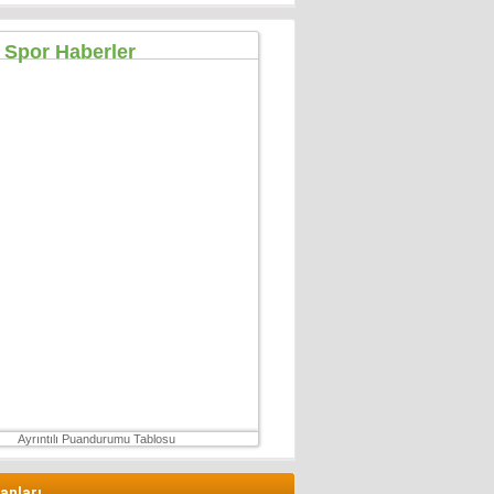
Özgür TIKIZ
Şehir Merkezinde Tepinmeyi Bırakın Artık
28 Temmuz 2026 Salı
Sezgin Kocabay
“ Fetö provokasyon mu!”
7 Aralık 2025 Pazar
Ertu?rul Kaya
Yeni anayasa çalışmaları gene gündemde !
9 Aralık 2025 Salı
Hüseyin GÜVEN
ŞEHİT VAR! KONSER DE VAR, EĞLENCE DE!
27 Temmuz 2026 Pazartesi
Ayrıntılı Puandurumu Tablosu
lanları