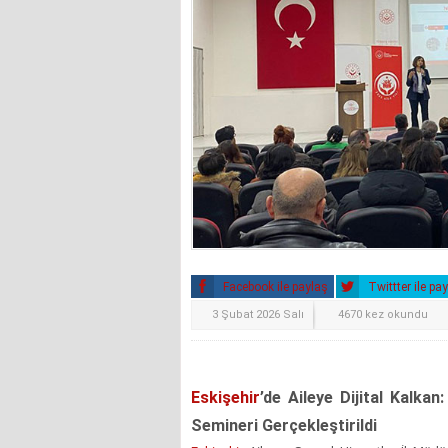
Facebook ile paylaş
Twittter ile pa
3 Şubat 2026 Salı
4670 kez okundu
Eskişehir
’de Aileye Dijital Kalka
Semineri Gerçekleştirildi