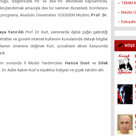
ğü, "Bağımsızlık Yılı" ve "Aile Yılı" etkinlikleri kapsamında,
TBMM Ko
ı bilinçlendirmek amacıyla dev bir seminer düzenledi. Konferans
Meclis Ü
n programa, Anadolu Üniversitesi SODİGEM Müdürü
Prof. Dr.
Eskişehi
ya Yatırıldı
Prof. Dr. Kurt, seminerde dijital çağın getirdiği
tehditler ve güvenli internet kullanımı konularında detaylı bilgiler
KÖŞE
malarının önemine değinen Kurt, çocukların ekran karşısında
adı.
m sonunda İl Müdür Yardımcıları
Hatice Dost
ve
Dilek
f. Dr. Adile Aşkım Kurt’a teşekkür belgesi ve çiçek takdim etti.