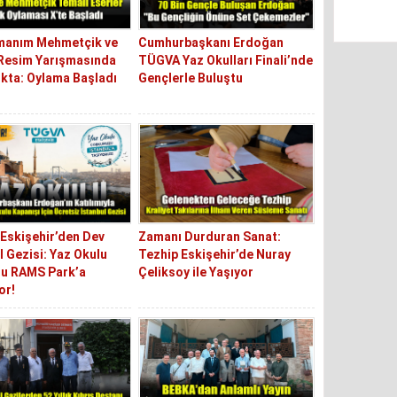
manım Mehmetçik ve
Cumhurbaşkanı Erdoğan
 Resim Yarışmasında
TÜGVA Yaz Okulları Finali’nde
kta: Oylama Başladı
Gençlerle Buluştu
Eskişehir’den Dev
Zamanı Durduran Sanat:
l Gezisi: Yaz Okulu
Tezhip Eskişehir’de Nuray
u RAMS Park’a
Çeliksoy ile Yaşıyor
or!