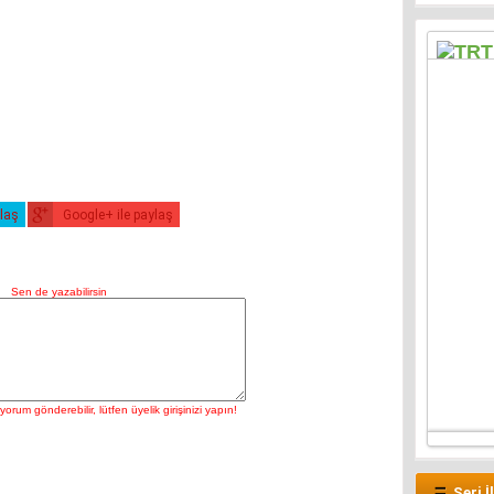
ylaş
Google+ ile paylaş
Seri İ