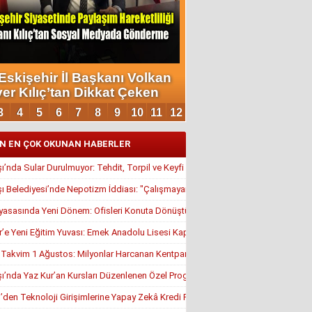
N EN ÇOK OKUNAN HABERLER
’nda Sular Durulmuyor: Tehdit, Torpil ve Keyfi Atamalar Gündemde
 Belediyesi’nde Nepotizm İddiası: "Çalışmayan Kaldı, Çavuş İstifa Ettirildi"
yasasında Yeni Dönem: Ofisleri Konuta Dönüştürmek İçin Son Tarih 1 Temmuz
r’e Yeni Eğitim Yuvası: Emek Anadolu Lisesi Kapılarını Açmaya Hazırlanıyor
, Takvim 1 Ağustos: Milyonlar Harcanan Kentpark Plajı Ne Zaman Açılacak?
’nda Yaz Kur’an Kursları Düzenlenen Özel Programla Açıldı
en Teknoloji Girişimlerine Yapay Zekâ Kredi Programı