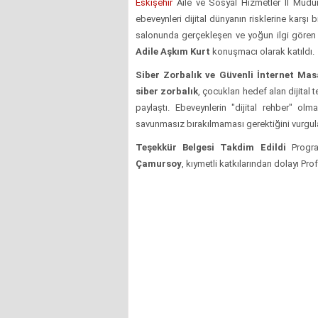
Eskişehir
Aile ve Sosyal Hizmetler İl Müdürlü
ebeveynleri dijital dünyanın risklerine karş
salonunda gerçekleşen ve yoğun ilgi göre
Adile Aşkım Kurt
konuşmacı olarak katıldı.
Siber Zorbalık ve Güvenli İnternet Masa
siber zorbalık
, çocukları hedef alan dijital 
paylaştı. Ebeveynlerin "dijital rehber" ol
savunmasız bırakılmaması gerektiğini vurgul
Teşekkür Belgesi Takdim Edildi
Progra
Çamursoy
, kıymetli katkılarından dolayı Pro