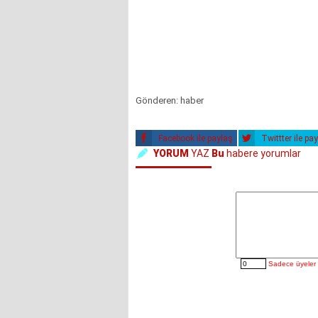
Gönderen: haber
Facebook ile paylaş
Twittter ile pa
YORUM
YAZ
Bu
habere yorumlar