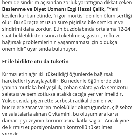
hem de sindirim açısından zorluk yarattığına dikkat çeken
Beslenme ve Diyet Uzmanı Ezgi Hazal Çelik,
“Yeni
kesilen kurban etinde, "rigor mortis" denilen ölüm sertliği
olur. Bu süreçte et uzun süre pişirilse bile sert kalır ve
sindirimi daha zordur. Etin buzdolabında ortalama 12-24
saat bekletildikten sonra tüketilmesi; gastrit, reflü ve
bağırsak problemlerinin yaşanmaması için oldukça
önemlidir” uyarısında bulunuyor.
Et ile birlikte otu da tüketin
Kırmızı etin ağırlıklı tüketildiği öğünlerde bağırsak
hareketleri yavaşlayabilir. Bu nedenle öğünlerde etin
yanına mutlaka bol yeşillik, çoban salata ya da semizotu
salatası ve semizotlu-salatalıklı cacığa yer verilmelidir.
Yüksek ısıda pişen ette serbest radikal denilen ve
hücrelere zarar veren moleküller oluştuğundan, çiğ sebze
ve salatalarla alınan C vitamini, bu oluşumlara karşı
damar iç yüzeyinin korunmasına katkı sağlar. Ancak yine
de kırmızı et porsiyonlarının kontrollü tüketilmesi
gerekir.