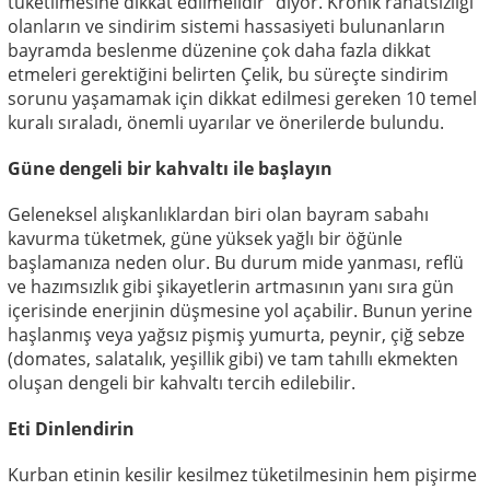
tüketilmesine dikkat edilmelidir” diyor. Kronik rahatsızlığı
olanların ve sindirim sistemi hassasiyeti bulunanların
bayramda beslenme düzenine çok daha fazla dikkat
etmeleri gerektiğini belirten Çelik,
bu süreçte
sindirim
sorunu yaşamamak için dikkat edilmesi gereken 10 temel
kuralı sıraladı, önemli uyarılar ve önerilerde bulundu.
Güne dengeli bir kahvaltı ile başlayın
Geleneksel alışkanlıklardan biri olan bayram sabahı
kavurma tüketmek, güne yüksek yağlı bir öğünle
başlamanıza neden olur. Bu durum mide yanması, reflü
ve hazımsızlık gibi şikayetlerin artmasının yanı sıra gün
içerisinde enerjinin düşmesine yol açabilir. Bunun yerine
haşlanmış veya yağsız pişmiş yumurta, peynir, çiğ sebze
(domates, salatalık, yeşillik gibi) ve tam tahıllı ekmekten
oluşan dengeli bir kahvaltı tercih edilebilir.
Eti Dinlendirin
Kurban etinin kesilir kesilmez tüketilmesinin hem pişirme