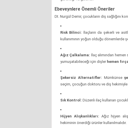
Ebeveynlere Önemli Öneriler
Dt. Nurgül Demir, çocukların diş sağlığını ko
Risk Bilinci:
İlaçların da şekerli ve asit
kullanımının yoğun olduğu dönemlerde şeke
Ağız Çalkalama:
İlaç alımından hemen 
yumuşatabileceği için dişler
hemen fırç
Şekersiz Alternatifler:
Mümkünse
şe
seçim, çocuğun doktoru ve diş hekimiyle bi
Sık Kontrol:
Düzenli ilaç kullanan çocukla
Hijyen Alışkanlıkları:
Ağız hijyen alı
hekiminin önerdiği ürünler kullanılmalıdır.