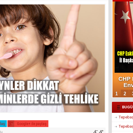
BUGÜ
Tepebaşı
ylaş
Google+ ile paylaş
Tepebaşı
du