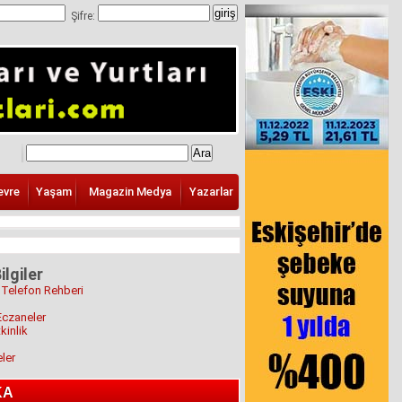
Şifre:
evre
Yaşam
Magazin Medya
Yazarlar
ilgiler
 Telefon Rehberi
Eczaneler
kinlik
eler