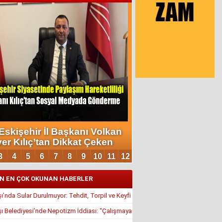
N EN ÇOK OKUNAN HABERLER
’nda Sular Durulmuyor: Tehdit, Torpil ve Keyfi Atamalar Gündemde
 Belediyesi’nde Nepotizm İddiası: "Çalışmayan Kaldı, Çavuş İstifa Ettirildi"