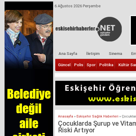
6 Ağustos 2026 Perşembe
Ana Sayfa
İletişim
Sinema
Em
Güncel
Polis
Spor
Politika
Kültür Sa
Anasayfa
»
Eskişehir Sağlık Haberleri
»
Çocuklar
Çocuklarda Şurup ve Vitam
Riski Artıyor