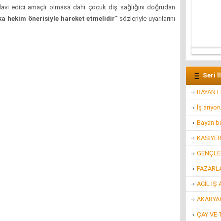
tedavi edici amaçlı olmasa dahi çocuk diş sağlığını doğrudan
a hekim önerisiyle hareket etmelidir"
sözleriyle uyarılarını
Seri İ
BAYAN 
İş arıyo
Bayan bu
KASİYE
GENÇLER
PAZARL
ACİL İŞ 
AKARYAK
ÇAY VE 