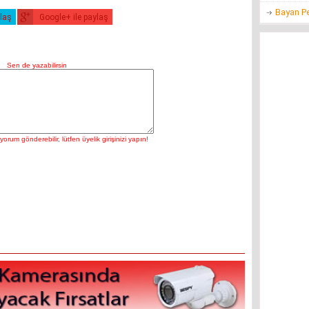
Bayan P
ylaş
Google+ ile paylaş