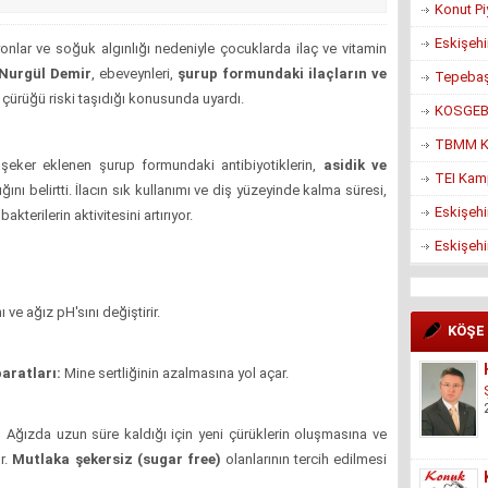
Konut Pi
Eskişehi
onlar ve soğuk algınlığı nedeniyle çocuklarda ilaç ve vitamin
 Nurgül Demir
, ebeveynleri,
şurup formundaki ilaçların ve
Tepebaşı
ş çürüğü riski taşıdığı konusunda uyardı.
KOSGEB’d
TBMM Ko
 şeker eklenen şurup formundaki antibiyotiklerin,
asidik ve
TEI Kam
ığını belirtti. İlacın sık kullanımı ve diş yüzeyinde kalma süresi,
Eskişehi
kterilerin aktivitesini artırıyor.
Eskişehi
 ve ağız pH'sını değiştirir.
KÖŞE
aratları:
Mine sertliğinin azalmasına yol açar.
:
Ağızda uzun süre kaldığı için yeni çürüklerin oluşmasına ve
r.
Mutlaka şekersiz (sugar free)
olanlarının tercih edilmesi