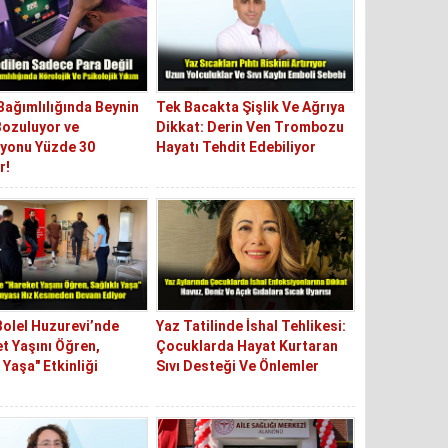
ağımlılığında Beynin
Tek Bacakta Şişlik Ve Ağrıya
Bozuluyor ve
Dikkat: Derin Ven Trombozu
syonu Yüzde 30
Hayatı Tehdit Edebiliyor
r!
olel Huzurevi’nde
Yaz Tatilinde İshal Tehlikesi:
t Yaşını Öğren,
Çocuklarda Hayat Kurtaran
 Yaşa" Etkinliği
Sıvı Desteği Ve Önlemler