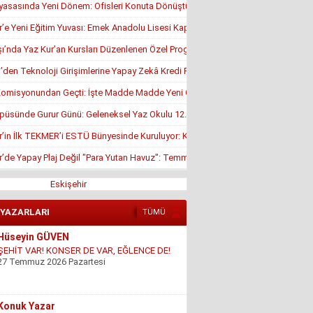
yasasında Yeni Dönem: Ofisleri Konuta Dönüştürmek İçin Son Tarih 1 Temmuz
r’e Yeni Eğitim Yuvası: Emek Anadolu Lisesi Kapılarını Açmaya Hazırlanıyor
’nda Yaz Kur’an Kursları Düzenlenen Özel Programla Açıldı
en Teknoloji Girişimlerine Yapay Zekâ Kredi Programı
misyonundan Geçti: İşte Madde Madde Yeni Öğrenci Affı Rehberi
püsünde Gurur Günü: Geleneksel Yaz Okulu 12. Kez Kapanış Yaptı
r’in İlk TEKMER’i ESTÜ Bünyesinde Kuruluyor: KOSGEB Onayı Geldi
r’de Yapay Plaj Değil "Para Yutan Havuz": Temmuz Ortasında Hâlâ Kapalı!
Eskişehir
 YAZARLARI
TÜMÜ
Konuk Yazar
Mühendisin Durdurduğu Beton, Türkiye’nin
Durduramadığı Liyakat Sorunu
27 Haziran 2026 Cumartesi
Mahmut Çetin