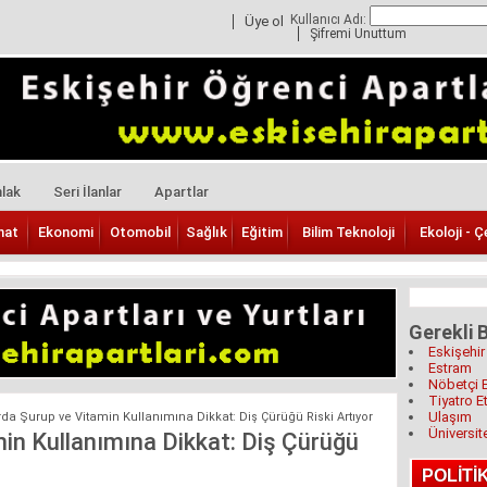
Kullanıcı Adı:
Üye ol
Şifremi Unuttum
lak
Seri İlanlar
Apartlar
nat
Ekonomi
Otomobil
Sağlık
Eğitim
Bilim Teknoloji
Ekoloji - Ç
Gerekli B
Eskişehir
Estram
Nöbetçi 
Tiyatro Et
Ulaşım
da Şurup ve Vitamin Kullanımına Dikkat: Diş Çürüğü Riski Artıyor
Üniversit
in Kullanımına Dikkat: Diş Çürüğü