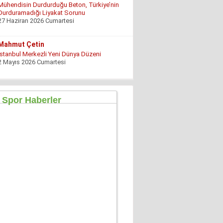
İstanbul Merkezli Yeni Dünya Düzeni
2 Mayıs 2026 Cumartesi
Muhterem Turan
Eskişehir’de Görünmeyen Hayır Kapısı
8 Şubat 2026 Pazar
Özgür TIKIZ
Şehir Merkezinde Tepinmeyi Bırakın Artık
28 Temmuz 2026 Salı
Sezgin Kocabay
“ Fetö provokasyon mu!”
7 Aralık 2025 Pazar
Ertu?rul Kaya
Yeni anayasa çalışmaları gene gündemde !
9 Aralık 2025 Salı