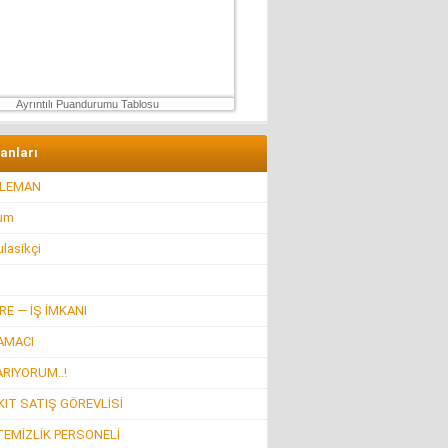
Hüseyin GÜVEN
ŞEHİT VAR! KONSER DE VAR, EĞLENCE DE!
27 Temmuz 2026 Pazartesi
Ayrıntılı Puandurumu Tablosu
lanları
ELEMAN
rum
lasikçi
R
E — İŞ İMKANI
AMACI
ARIYORUM..!
IT SATIŞ GÖREVLİSİ
TEMİZLİK PERSONELİ