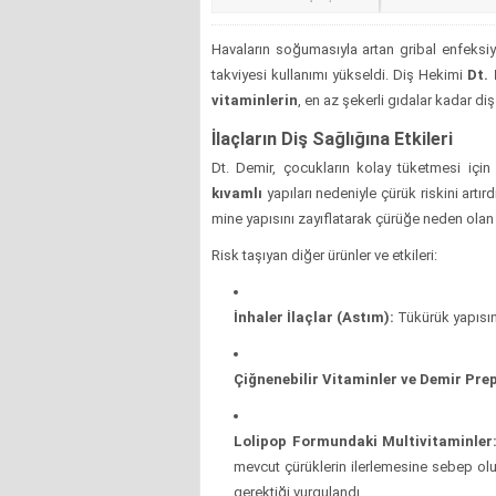
Havaların soğumasıyla artan gribal enfeksiy
takviyesi kullanımı yükseldi. Diş Hekimi
Dt.
vitaminlerin
, en az şekerli gıdalar kadar di
İlaçların Diş Sağlığına Etkileri
Dt. Demir, çocukların kolay tüketmesi için
kıvamlı
yapıları nedeniyle çürük riskini artırd
mine yapısını zayıflatarak çürüğe neden olan ba
Risk taşıyan diğer ürünler ve etkileri:
İnhaler İlaçlar (Astım):
Tükürük yapısını
Çiğnenebilir Vitaminler ve Demir Prep
Lolipop Formundaki Multivitaminler
mevcut çürüklerin ilerlemesine sebep olu
gerektiği vurgulandı.