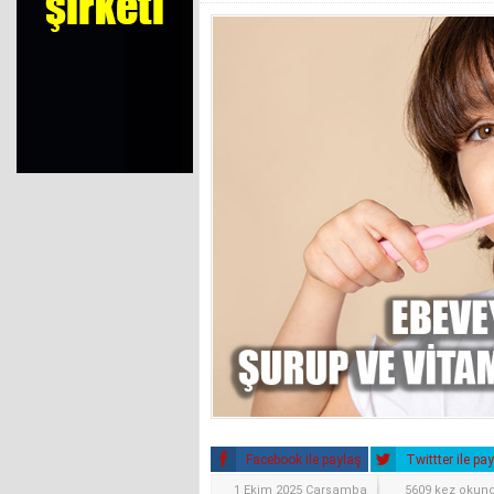
Facebook ile paylaş
Twittter ile pa
1 Ekim 2025 Çarşamba
5609 kez okun