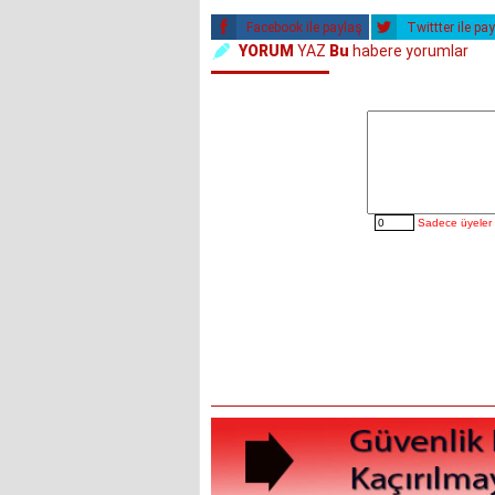
Facebook ile paylaş
Twittter ile pa
YORUM
YAZ
Bu
habere yorumlar