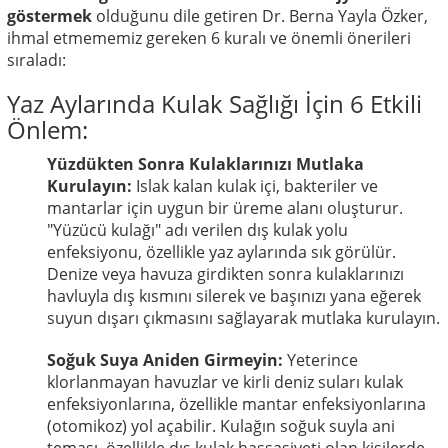
göstermek
olduğunu dile getiren Dr. Berna Yayla Özker,
ihmal etmememiz gereken 6 kuralı ve önemli önerileri
sıraladı:
Yaz Aylarında Kulak Sağlığı İçin 6 Etkili
Önlem:
Yüzdükten Sonra Kulaklarınızı Mutlaka
Kurulayın:
Islak kalan kulak içi, bakteriler ve
mantarlar için uygun bir üreme alanı oluşturur.
"Yüzücü kulağı" adı verilen dış kulak yolu
enfeksiyonu, özellikle yaz aylarında sık görülür.
Denize veya havuza girdikten sonra kulaklarınızı
havluyla dış kısmını silerek ve başınızı yana eğerek
suyun dışarı çıkmasını sağlayarak mutlaka kurulayın.
Soğuk Suya Aniden Girmeyin:
Yeterince
klorlanmayan havuzlar ve kirli deniz suları kulak
enfeksiyonlarına, özellikle mantar enfeksiyonlarına
(otomikoz) yol açabilir. Kulağın soğuk suyla ani
teması, özellikle dış kulak hassasiyeti olan kişilerde