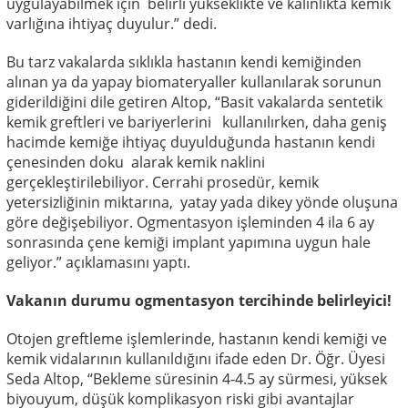
uygulayabilmek için belirli yükseklikte ve kalınlıkta kemik
varlığına ihtiyaç duyulur.” dedi.
Bu tarz vakalarda sıklıkla hastanın kendi kemiğinden
alınan ya da yapay biomateryaller kullanılarak sorunun
giderildiğini dile getiren Altop, “Basit vakalarda sentetik
kemik greftleri ve bariyerlerini kullanılırken, daha geniş
hacimde kemiğe ihtiyaç duyulduğunda hastanın kendi
çenesinden doku alarak kemik naklini
gerçekleştirilebiliyor. Cerrahi prosedür, kemik
yetersizliğinin miktarına, yatay yada dikey yönde oluşuna
göre değişebiliyor. Ogmentasyon işleminden 4 ila 6 ay
sonrasında çene kemiği implant yapımına uygun hale
geliyor.” açıklamasını yaptı.
Vakanın durumu ogmentasyon tercihinde belirleyici!
Otojen greftleme işlemlerinde, hastanın kendi kemiği ve
kemik vidalarının kullanıldığını ifade eden Dr. Öğr. Üyesi
Seda Altop, “Bekleme süresinin 4-4.5 ay sürmesi, yüksek
biyouyum, düşük komplikasyon riski gibi avantajlar