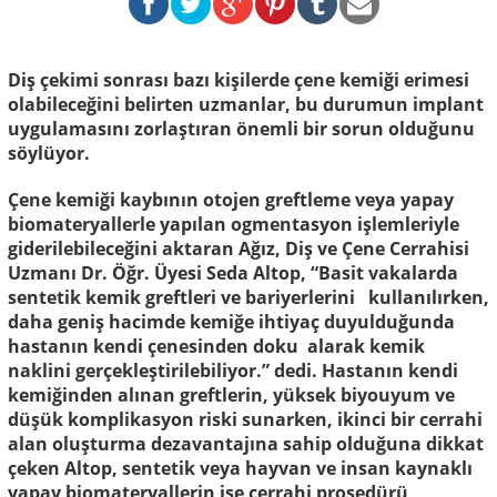
Diş çekimi sonrası bazı kişilerde çene kemiği erimesi
olabileceğini belirten uzmanlar, bu durumun implant
uygulamasını zorlaştıran önemli bir sorun olduğunu
söylüyor.
Çene kemiği kaybının otojen greftleme veya yapay
biomateryallerle yapılan ogmentasyon işlemleriyle
giderilebileceğini aktaran Ağız, Diş ve Çene Cerrahisi
Uzmanı
Dr. Öğr. Üyesi Seda Altop,
“Basit vakalarda
sentetik kemik greftleri ve bariyerlerini kullanılırken,
daha geniş hacimde kemiğe ihtiyaç duyulduğunda
hastanın kendi çenesinden doku alarak kemik
naklini gerçekleştirilebiliyor.” dedi. Hastanın kendi
kemiğinden alınan greftlerin, yüksek biyouyum ve
düşük komplikasyon riski sunarken, ikinci bir cerrahi
alan oluşturma dezavantajına sahip olduğuna dikkat
çeken Altop, sentetik veya hayvan ve insan kaynaklı
yapay biomateryallerin ise cerrahi prosedürü