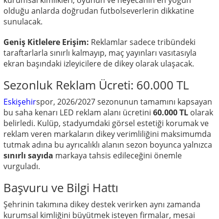
kurumsal kimlikleri, oyunun ve heyecanın en yoğun
olduğu anlarda doğrudan futbolseverlerin dikkatine
sunulacak.
Geniş Kitlelere Erişim:
Reklamlar sadece tribündeki
taraftarlarla sınırlı kalmayıp, maç yayınları vasıtasıyla
ekran başındaki izleyicilere de dikey olarak ulaşacak.
Sezonluk Reklam Ücreti: 60.000 TL
Eskişehir
spor, 2026/2027 sezonunun tamamını kapsayan
bu saha kenarı LED reklam alanı ücretini
60.000 TL
olarak
belirledi. Kulüp, stadyumdaki görsel estetiği korumak ve
reklam veren markaların dikey verimliliğini maksimumda
tutmak adına bu ayrıcalıklı alanın sezon boyunca yalnızca
sınırlı sayıda
markaya tahsis edileceğini önemle
vurguladı.
Başvuru ve Bilgi Hattı
Şehrinin takımına dikey destek verirken aynı zamanda
kurumsal kimliğini büyütmek isteyen firmalar, mesai