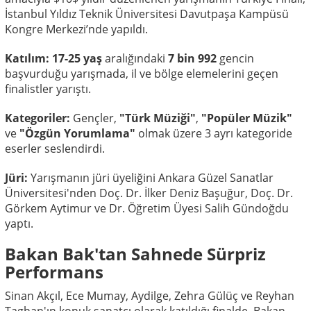
İstanbul Yıldız Teknik Üniversitesi Davutpaşa Kampüsü
Kongre Merkezi’nde yapıldı.
Katılım:
17-25 yaş
aralığındaki
7 bin 992
gencin
başvurduğu yarışmada, il ve bölge elemelerini geçen
finalistler yarıştı.
Kategoriler:
Gençler,
"Türk Müziği"
,
"Popüler Müzik"
ve
"Özgün Yorumlama"
olmak üzere 3 ayrı kategoride
eserler seslendirdi.
Jüri:
Yarışmanın jüri üyeliğini Ankara Güzel Sanatlar
Üniversitesi'nden Doç. Dr. İlker Deniz Başuğur, Doç. Dr.
Görkem Aytimur ve Dr. Öğretim Üyesi Salih Gündoğdu
yaptı.
Bakan Bak'tan Sahnede Sürpriz
Performans
Sinan Akçıl, Ece Mumay, Aydilge, Zehra Gülüç ve Reyhan
Taghan'ın konuk sanatçı olarak katıldığı finalde, Bakan