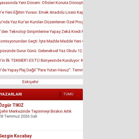
yasasında Yeni Dönem: Ofisleri Konuta Dönüştürmek İçin Son Tarih 1 Temmuz
r’e Yeni Eğitim Yuvası: Emek Anadolu Lisesi Kapılarını Açmaya Hazırlanıyor
’nda Yaz Kur’an Kursları Düzenlenen Özel Programla Açıldı
en Teknoloji Girişimlerine Yapay Zekâ Kredi Programı
misyonundan Geçti: İşte Madde Madde Yeni Öğrenci Affı Rehberi
püsünde Gurur Günü: Geleneksel Yaz Okulu 12. Kez Kapanış Yaptı
r’in İlk TEKMER’i ESTÜ Bünyesinde Kuruluyor: KOSGEB Onayı Geldi
r’de Yapay Plaj Değil "Para Yutan Havuz": Temmuz Ortasında Hâlâ Kapalı!
Eskişehir
 YAZARLARI
TÜMÜ
Özgür TIKIZ
Şehir Merkezinde Tepinmeyi Bırakın Artık
28 Temmuz 2026 Salı
Sezgin Kocabay