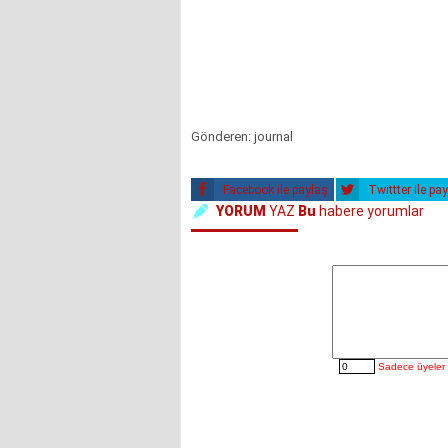
Gönderen: journal
Facebook ile paylaş
Twittter ile pa
YORUM
YAZ
Bu
habere yorumlar