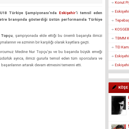
Konut Pi
Eskişehi
-U18 Türkiye Şampiyonası'nda
Eskişehir
'i temsil eden
re branşında gösterdiği üstün performansla Türkiye
Tepebaşı
KOSGEB’d
 Topçu
, şampiyonada elde ettiği bu önemli başarıyla ilimizi
TBMM Ko
şmalarının ve azminin bir karşılığı olarak kayıtlara geçti.
TEI Kam
porcumuz Medine Nur Topçu'yu ve bu başarıda büyük emeği
Eskişehi
üdürlük ayrıca, ilimizi gururla temsil eden tüm sporculara ve
Eskişehi
, başarılarının artarak devam etmesini temenni etti.
KÖŞE