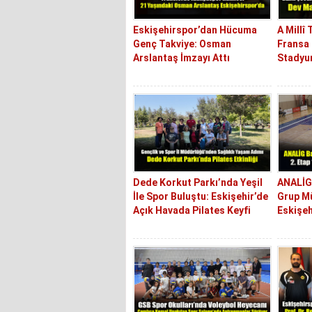
Eskişehirspor’dan Hücuma
A Millî 
Genç Takviye: Osman
Fransa 
Arslantaş İmzayı Attı
Stadyum
Dede Korkut Parkı’nda Yeşil
ANALİG 
İle Spor Buluştu: Eskişehir’de
Grup M
Açık Havada Pilates Keyfi
Eskişeh