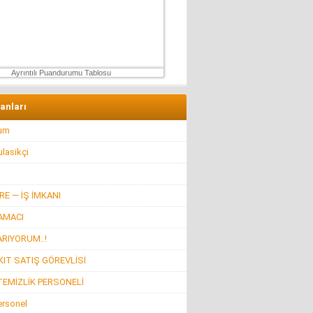
Muhterem Turan
Eskişehir’de Görünmeyen Hayır Kapısı
8 Şubat 2026 Pazar
Ayrıntılı Puandurumu Tablosu
lanları
rum
lasikçi
R
E — İŞ İMKANI
AMACI
ARIYORUM..!
IT SATIŞ GÖREVLİSİ
TEMİZLİK PERSONELİ
ersonel