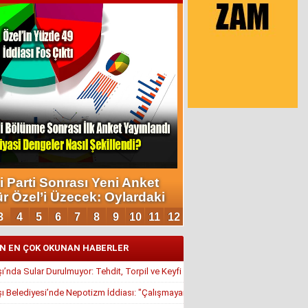
N EN ÇOK OKUNAN HABERLER
’nda Sular Durulmuyor: Tehdit, Torpil ve Keyfi Atamalar Gündemde
 Belediyesi’nde Nepotizm İddiası: "Çalışmayan Kaldı, Çavuş İstifa Ettirildi"