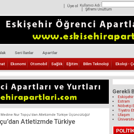
Kullanıcı Adı:
Üye ol
Şifremi Unuttum
lak
Seri İlanlar
Apartlar
nat
Ekonomi
Otomobil
Sağlık
Eğitim
Bilim Teknoloji
Ekoloji - Ç
Gerekli B
Eskişehir
Estram
Nöbetçi 
Tiyatro Et
Ulaşım
li Medine Nur Topçu’dan Atletizmde Türkiye Üçüncülüğü!
Üniversit
pçu’dan Atletizmde Türkiye