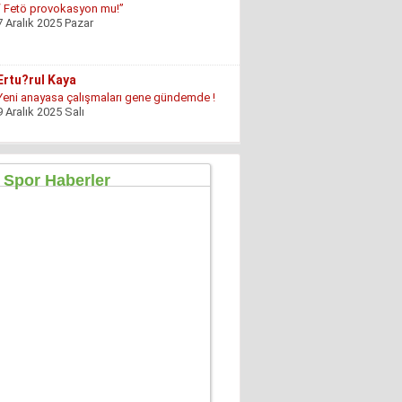
“ Fetö provokasyon mu!”
7 Aralık 2025 Pazar
Ertu?rul Kaya
Yeni anayasa çalışmaları gene gündemde !
9 Aralık 2025 Salı
Hüseyin GÜVEN
ŞEHİT VAR! KONSER DE VAR, EĞLENCE DE!
27 Temmuz 2026 Pazartesi
Konuk Yazar
Mühendisin Durdurduğu Beton, Türkiye’nin
Durduramadığı Liyakat Sorunu
27 Haziran 2026 Cumartesi
Mahmut Çetin
İstanbul Merkezli Yeni Dünya Düzeni
2 Mayıs 2026 Cumartesi