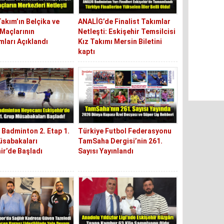
Takım’ın Belçika ve
ANALİG’de Finalist Takımlar
Maçlarının
Netleşti: Eskişehir Temsilcisi
ları Açıklandı
Kız Takımı Mersin Biletini
kaptı
Badminton 2. Etap 1.
Türkiye Futbol Federasyonu
üsabakaları
TamSaha Dergisi’nin 261.
ir’de Başladı
Sayısı Yayınlandı