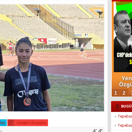
BUGÜ
Tepebaşı
ylaş
Google+ ile paylaş
Tepebaşı
du