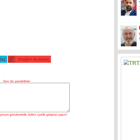
ylaş
Google+ ile paylaş