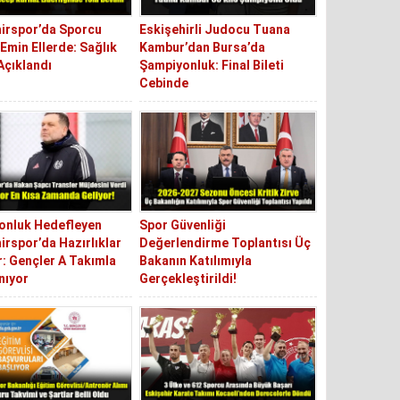
irspor’da Sporcu
Eskişehirli Judocu Tuana
 Emin Ellerde: Sağlık
Kambur’dan Bursa’da
Açıklandı
Şampiyonluk: Final Bileti
Cebinde
onluk Hedefleyen
Spor Güvenliği
irspor’da Hazırlıklar
Değerlendirme Toplantısı Üç
: Gençler A Takımla
Bakanın Katılımıyla
nıyor
Gerçekleştirildi!