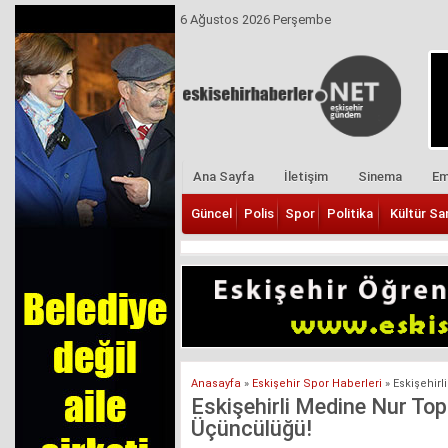
6 Ağustos 2026 Perşembe
Ana Sayfa
İletişim
Sinema
Em
Güncel
Polis
Spor
Politika
Kültür Sa
Anasayfa
»
Eskişehir Spor Haberleri
»
Eskişehir
Eskişehirli Medine Nur To
Üçüncülüğü!