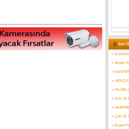
Seri İ
İş arıyo
Bayan bu
KASİYE
GENÇLER
PAZARL
ACİL İŞ 
AKARYAK
ÇAY VE 
Bayan P