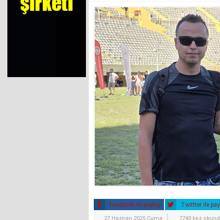
Facebook ile paylaş
Twittter ile pa
27 Haziran 2025 Cuma
7740 kez okun