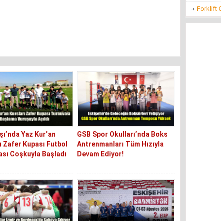
Forklift
ı’nda Yaz Kur’an
GSB Spor Okulları’nda Boks
ı Zafer Kupası Futbol
Antrenmanları Tüm Hızıyla
sı Coşkuyla Başladı
Devam Ediyor!