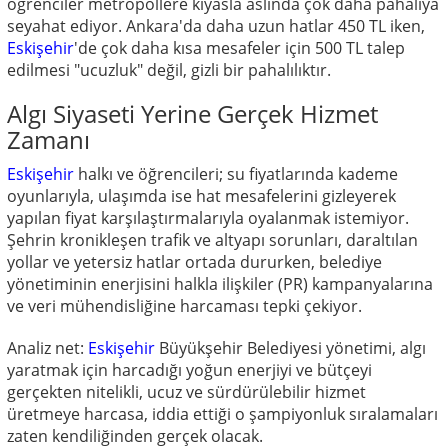
öğrenciler metropollere kıyasla aslında çok daha pahalıya
seyahat ediyor. Ankara'da daha uzun hatlar 450 TL iken,
Eskişehir
'de çok daha kısa mesafeler için 500 TL talep
edilmesi "ucuzluk" değil, gizli bir pahalılıktır.
Algı Siyaseti Yerine Gerçek Hizmet
Zamanı
Eskişehir
halkı ve öğrencileri; su fiyatlarında kademe
oyunlarıyla, ulaşımda ise hat mesafelerini gizleyerek
yapılan fiyat karşılaştırmalarıyla oyalanmak istemiyor.
Şehrin kronikleşen trafik ve altyapı sorunları, daraltılan
yollar ve yetersiz hatlar ortada dururken, belediye
yönetiminin enerjisini halkla ilişkiler (PR) kampanyalarına
ve veri mühendisliğine harcaması tepki çekiyor.
Analiz net:
Eskişehir
Büyükşehir Belediyesi yönetimi, algı
yaratmak için harcadığı yoğun enerjiyi ve bütçeyi
gerçekten nitelikli, ucuz ve sürdürülebilir hizmet
üretmeye harcasa, iddia ettiği o şampiyonluk sıralamaları
zaten kendiliğinden gerçek olacak.