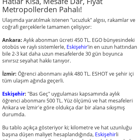
Hatlar Kısa, Mesafe Dar, Fiyat
Metropollerden Pahalı!
Ulaşımda yaratılmak istenen "ucuzluk" algısı, rakamlar ve
coğrafi gerçeklerle tamamen çelişiyor:
Ankara:
Aylık abonman ücreti 450 TL. EGO bünyesindeki
otobüs ve raylı sistemlerle,
Eskişehir
’in en uzun hattından
bile 2-3 kat daha uzun mesafelerde 30 gün boyunca
sınırsız seyahat hakkı tanıyor.
İzmir:
Öğrenci abonmanı aylık 480 TL. ESHOT ve şehir içi
tüm ulaşım ağında geçerli.
Eskişehir
:
"Bas Geç" uygulaması kapsamında aylık
öğrenci abonmanı 500 TL. Yüz ölçümü ve hat mesafeleri
Ankara ve İzmir'e göre oldukça dar bir alana sıkışmış
durumda.
Bu tablo açıkça gösteriyor ki; kilometre ve hat uzunluğu
başına düşen maliyet hesaplandığında,
Eskişehir
li