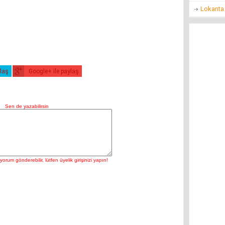
Lokanta 
ylaş
Google+ ile paylaş