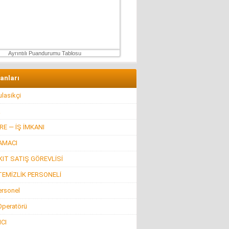
Muhterem Turan
Eskişehir’de Görünmeyen Hayır Kapısı
8 Şubat 2026 Pazar
Ayrıntılı Puandurumu Tablosu
lanları
lasikçi
R
E — İŞ İMKANI
AMACI
IT SATIŞ GÖREVLİSİ
TEMİZLİK PERSONELİ
ersonel
 Operatörü
CI