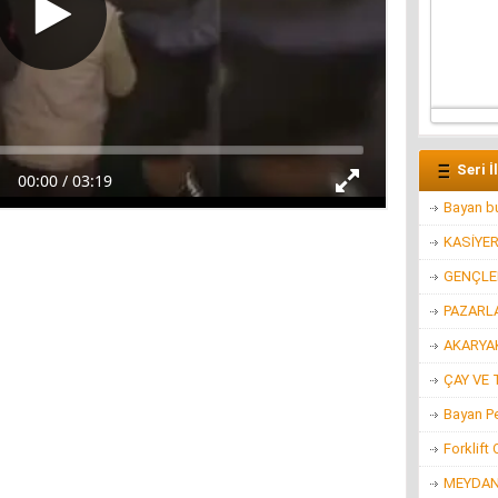
Seri İ
Bayan bu
KASİYE
GENÇLER
PAZARL
AKARYAK
ÇAY VE 
Bayan P
Forklift
MEYDAN