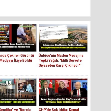
nda Çekilen Görüntü
Ünlüce’nin Maden Mesajına
Medyayı İkiye Böldü
Tepki Yağdı: "Milli Servete
Siyaseten Karşı Çıkılıyor"
Sendika" ve "Borçlu
CHP’de Şok İddia: Kemal