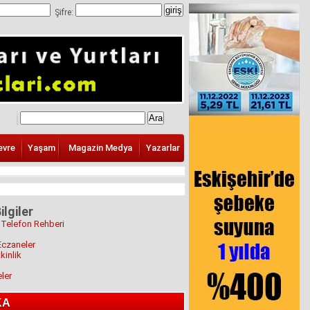
Şifre:
evre
Yaşam
Magazin Medya
Yazarlar
ilgiler
 Telefon Rehberi
Eczaneler
kinlik
eler