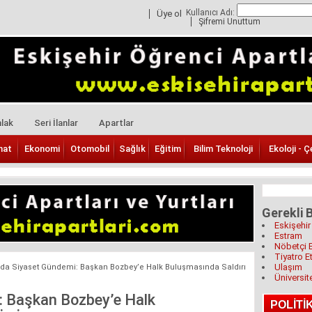
Kullanıcı Adı:
Üye ol
Şifremi Unuttum
lak
Seri İlanlar
Apartlar
nat
Ekonomi
Otomobil
Sağlık
Eğitim
Bilim Teknoloji
Ekoloji - Ç
Gerekli B
Eskişehir
Estram
Nöbetçi 
Tiyatro Et
Ulaşım
’da Siyaset Gündemi: Başkan Bozbey’e Halk Buluşmasında Saldırı
Üniversit
: Başkan Bozbey’e Halk