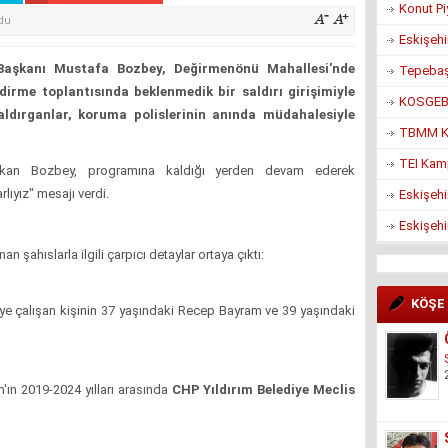
Konut Pi
du
Eskişehi
Başkanı Mustafa Bozbey, Değirmenönü Mahallesi'nde
Tepebaşı
ndirme toplantısında beklenmedik bir saldırı girişimiyle
KOSGEB’d
aldırganlar, koruma polislerinin anında müdahalesiyle
TBMM Ko
TEI Kam
aşkan Bozbey, programına kaldığı yerden devam ederek
lıyız" mesajı verdi.
Eskişehi
Eskişehi
n şahıslarla ilgili çarpıcı detaylar ortaya çıktı:
KÖŞE
eye çalışan kişinin 37 yaşındaki Recep Bayram ve 39 yaşındaki
ın 2019-2024 yılları arasında
CHP Yıldırım Belediye Meclis