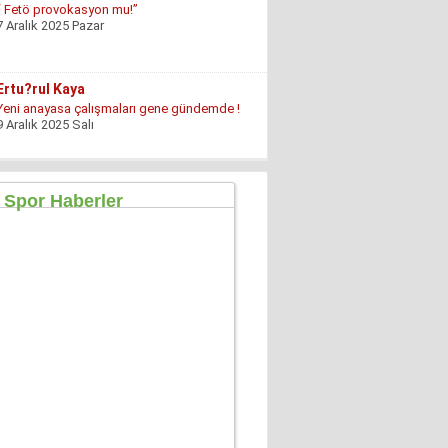
“ Fetö provokasyon mu!”
7 Aralık 2025 Pazar
Ertu?rul Kaya
Yeni anayasa çalışmaları gene gündemde !
9 Aralık 2025 Salı
Hüseyin GÜVEN
ŞEHİT VAR! KONSER DE VAR, EĞLENCE DE!
27 Temmuz 2026 Pazartesi
Konuk Yazar
Mühendisin Durdurduğu Beton, Türkiye’nin
Durduramadığı Liyakat Sorunu
27 Haziran 2026 Cumartesi
Mahmut Çetin
İstanbul Merkezli Yeni Dünya Düzeni
2 Mayıs 2026 Cumartesi