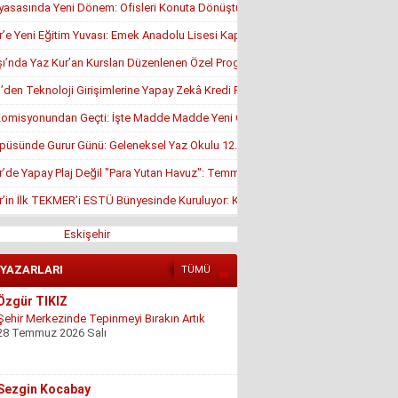
yasasında Yeni Dönem: Ofisleri Konuta Dönüştürmek İçin Son Tarih 1 Temmuz
r’e Yeni Eğitim Yuvası: Emek Anadolu Lisesi Kapılarını Açmaya Hazırlanıyor
’nda Yaz Kur’an Kursları Düzenlenen Özel Programla Açıldı
en Teknoloji Girişimlerine Yapay Zekâ Kredi Programı
misyonundan Geçti: İşte Madde Madde Yeni Öğrenci Affı Rehberi
püsünde Gurur Günü: Geleneksel Yaz Okulu 12. Kez Kapanış Yaptı
r’de Yapay Plaj Değil "Para Yutan Havuz": Temmuz Ortasında Hâlâ Kapalı!
r’in İlk TEKMER’i ESTÜ Bünyesinde Kuruluyor: KOSGEB Onayı Geldi
Eskişehir
 YAZARLARI
TÜMÜ
Özgür TIKIZ
Şehir Merkezinde Tepinmeyi Bırakın Artık
28 Temmuz 2026 Salı
Sezgin Kocabay