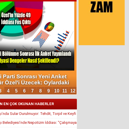
N EN ÇOK OKUNAN HABERLER
’nda Sular Durulmuyor: Tehdit, Torpil ve Keyfi Atamalar Gündemde
 Belediyesi’nde Nepotizm İddiası: "Çalışmayan Kaldı, Çavuş İstifa Ettirildi"