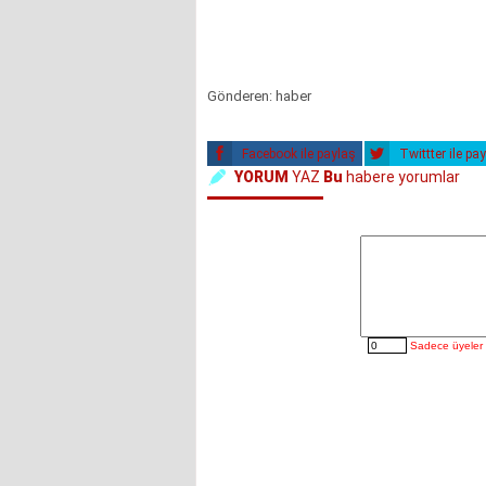
Gönderen: haber
Facebook ile paylaş
Twittter ile pa
YORUM
YAZ
Bu
habere yorumlar