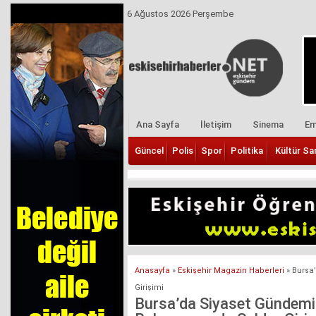
6 Ağustos 2026 Perşembe
Ana Sayfa
İletişim
Sinema
Em
Güncel
Polis
Spor
Politika
Kültür Sa
Anasayfa
»
Eskişehir Magazin Haberleri
»
Bursa
Girişimi
Bursa’da Siyaset Gündemi