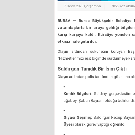
7 Ocak 2026 Çarşamba
7856 kez okun
BURSA — Bursa Büyükşehir Belediye 
vatandaşlarla bir araya geldiği bilgile
karşı karşıya kaldı. Kürsüye yönelen s
etkisiz hale getirildi.
Olayın ardından sükunetini koruyan B
"Hizmetlerimizi eşit biçimde sürdürmeye karar
Saldırgan Tanıdık Bir İsim Çıktı
Olayın ardından polis tarafından gözaltına alına
Kimlik Bilgileri:
Saldırıyı gerçekleştirm
ağabeyi Şaban Bayram olduğu belirlendi.
Siyasi Geçmiş:
Saldırgan Recep Bayram'
Üyesi
olarak görev yaptığı öğrenildi.