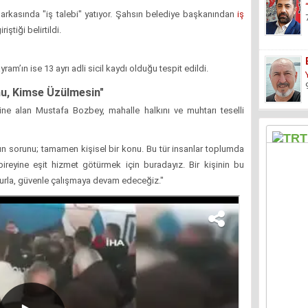
n arkasında "iş talebi" yatıyor. Şahsın belediye başkanından
iş
ştiği belirtildi.
m’ın ise 13 ayrı adli sicil kaydı olduğu tespit edildi.
nu, Kimse Üzülmesin"
line alan Mustafa Bozbey, mahalle halkını ve muhtarı teselli
n sorunu; tamamen kişisel bir konu. Bu tür insanlar toplumda
ireyine eşit hizmet götürmek için buradayız. Bir kişinin bu
rla, güvenle çalışmaya devam edeceğiz."