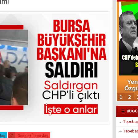
imi
BUGÜ
Tepebaşı
Tepebaşı
ylaş
Google+ ile paylaş