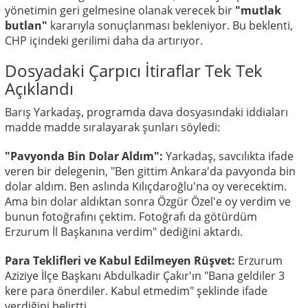
yönetimin geri gelmesine olanak verecek bir
"mutlak
butlan"
kararıyla sonuçlanması bekleniyor. Bu beklenti,
CHP içindeki gerilimi daha da artırıyor.
Dosyadaki Çarpıcı İtiraflar Tek Tek
Açıklandı
Barış Yarkadaş, programda dava dosyasındaki iddiaları
madde madde sıralayarak şunları söyledi:
"Pavyonda Bin Dolar Aldım":
Yarkadaş, savcılıkta ifade
veren bir delegenin, "Ben gittim Ankara'da pavyonda bin
dolar aldım. Ben aslında Kılıçdaroğlu'na oy verecektim.
Ama bin dolar aldıktan sonra Özgür Özel'e oy verdim ve
bunun fotoğrafını çektim. Fotoğrafı da götürdüm
Erzurum İl Başkanına verdim" dediğini aktardı.
Para Teklifleri ve Kabul Edilmeyen Rüşvet:
Erzurum
Aziziye İlçe Başkanı Abdulkadir Çakır'ın "Bana geldiler 3
kere para önerdiler.
Kabul etmedim" şeklinde ifade
verdiğini belirtti.