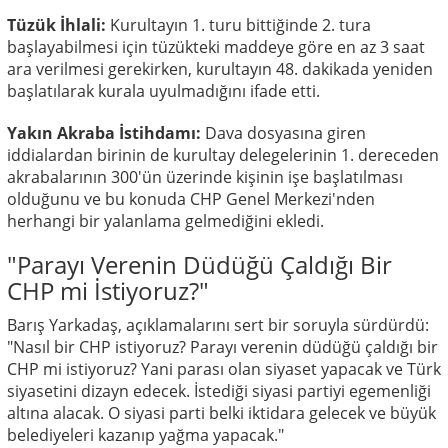
Tüzük İhlali:
Kurultayın 1. turu bittiğinde 2. tura
başlayabilmesi için tüzükteki maddeye göre en az 3 saat
ara verilmesi gerekirken, kurultayın 48. dakikada yeniden
başlatılarak kurala uyulmadığını ifade etti.
Yakın Akraba İstihdamı:
Dava dosyasına giren
iddialardan birinin de kurultay delegelerinin 1. dereceden
akrabalarının 300'ün üzerinde kişinin işe başlatılması
olduğunu ve bu konuda CHP Genel Merkezi'nden
herhangi bir yalanlama gelmediğini ekledi.
"Parayı Verenin Düdüğü Çaldığı Bir
CHP mi İstiyoruz?"
Barış Yarkadaş, açıklamalarını sert bir soruyla sürdürdü:
"Nasıl bir CHP istiyoruz? Parayı verenin düdüğü çaldığı bir
CHP mi istiyoruz? Yani parası olan siyaset yapacak ve Türk
siyasetini dizayn edecek. İstediği siyasi partiyi egemenliği
altına alacak. O siyasi parti belki iktidara gelecek ve büyük
belediyeleri kazanıp yağma yapacak."