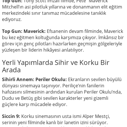
Top Gun:
Tony Scott imzalı filmde, Pete “Maverick”
Mitchell’ın asi pilotluk yıllarına ve donanmanın elit eğitim
merkezindeki sınır tanımaz mücadelesine tanıklık
ediyoruz.
Top Gun: Maverick:
Efsanenin devam filminde, Maverick
bu kez eğitmen koltuğunda karşımıza çıkıyor. İmkânsız bir
görev için genç pilotları hazırlarken geçmişin gölgeleriyle
yüzleşen bir liderin hikâyesi anlatılıyor.
Yerli Yapımlarda Sihir ve Korku Bir
Arada
Sihirli Annem: Periler Okulu:
Ekranların sevilen büyülü
dünyası sinemaya taşınıyor. Periliçe’nin fanilerin
hafızasını silmesinin ardından kurulan Periler Okulu’nda,
Dudu ve Betüş gibi sevilen karakterler yeni gizemli
güçlere karşı mücadele ediyor.
Siccin 9:
Korku sinemasının usta ismi Alper Mestçi,
serinin yeni filminde kanlı bir lanetin izini sürüyor.