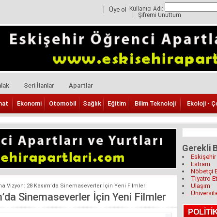
Kullanıcı Adı:
Üye ol
Şifremi Unuttum
lak
Seri İlanlar
Apartlar
nat
Ekonomi
Otomobil
Sağlık
Eğitim
Bilim Teknoloji
Ekoloji - Ç
Gerekli B
Eskişehir
Estram
Nöbetçi 
Tiyatro Et
Ulaşım
a Vizyon: 28 Kasım’da Sinemaseverler İçin Yeni Filmler
Üniversit
da Sinemaseverler İçin Yeni Filmler