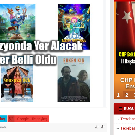
BUGÜ
Tepebaşı
ylaş
Google+ ile paylaş
undu
Tepebaşı