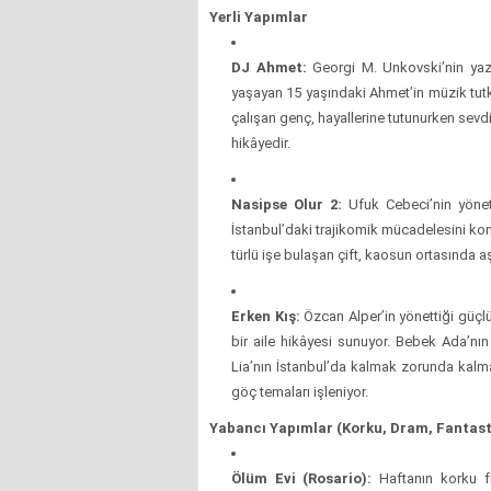
Yerli Yapımlar
DJ Ahmet:
Georgi M. Unkovski’nin yaz
yaşayan 15 yaşındaki Ahmet’in müzik tutk
çalışan genç, hayallerine tutunurken sevdi
hikâyedir.
Nasipse Olur 2:
Ufuk Cebeci’nin yönett
İstanbul’daki trajikomik mücadelesini konu 
türlü işe bulaşan çift, kaosun ortasında aş
Erken Kış:
Özcan Alper’in yönettiği güçl
bir aile hikâyesi sunuyor. Bebek Ada’n
Lia’nın İstanbul’da kalmak zorunda kalması
göç temaları işleniyor.
Yabancı Yapımlar (Korku, Dram, Fantast
Ölüm Evi (Rosario):
Haftanın korku fi