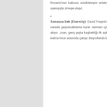
Rosario’nun kabusa sürüklenişini anlatıy
uyanışıyla zirveye ulaşır.
Sonsuza Dek (Eternity):
David Freyne’ni
nerede geçireceklerine karar vermesi iç
alıyor. Joan, genç yaşta kaybettiği ilk aş
kalma hissi arasında çatışır. Başrollerde E