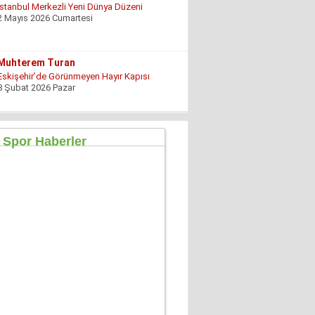
İstanbul Merkezli Yeni Dünya Düzeni
2 Mayıs 2026 Cumartesi
Muhterem Turan
Eskişehir’de Görünmeyen Hayır Kapısı
8 Şubat 2026 Pazar
Özgür TIKIZ
Şehir Merkezinde Tepinmeyi Bırakın Artık
28 Temmuz 2026 Salı
Sezgin Kocabay
“ Fetö provokasyon mu!”
7 Aralık 2025 Pazar
Ertu?rul Kaya
Yeni anayasa çalışmaları gene gündemde !
9 Aralık 2025 Salı