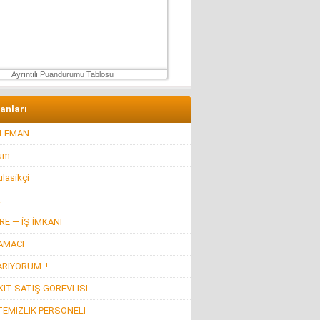
Hüseyin GÜVEN
ŞEHİT VAR! KONSER DE VAR, EĞLENCE DE!
27 Temmuz 2026 Pazartesi
Ayrıntılı Puandurumu Tablosu
lanları
ELEMAN
rum
lasikçi
R
E — İŞ İMKANI
AMACI
ARIYORUM..!
IT SATIŞ GÖREVLİSİ
TEMİZLİK PERSONELİ