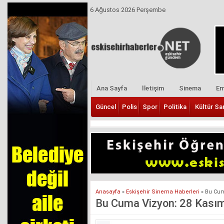
6 Ağustos 2026 Perşembe
Ana Sayfa
İletişim
Sinema
Em
Güncel
Polis
Spor
Politika
Kültür Sa
Anasayfa
»
Eskişehir Sinema Haberleri
»
Bu Cum
Bu Cuma Vizyon: 28 Kasım’