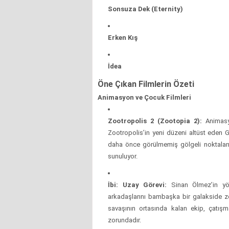
Sonsuza Dek (Eternity)
Erken Kış
İdea
Öne Çıkan Filmlerin Özeti
Animasyon ve Çocuk Filmleri
Zootropolis 2 (Zootopia 2):
Animasyo
Zootropolis’in yeni düzeni altüst eden Ga
daha önce görülmemiş gölgeli noktaları
sunuluyor.
İbi: Uzay Görevi:
Sinan Ölmez’in yöne
arkadaşlarını bambaşka bir galakside zor
savaşının ortasında kalan ekip, çatış
zorundadır.