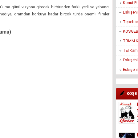
Konut Pi
Cuma günü vizyona girecek birbirinden farklı yerli ve yabancı
Eskişehi
mediye, dramdan korkuya kadar birçok türde önemli filmler
Tepebaşı
KOSGEB’d
Cuma)
TBMM Ko
TEI Kam
Eskişehi
Eskişehi
KÖŞE