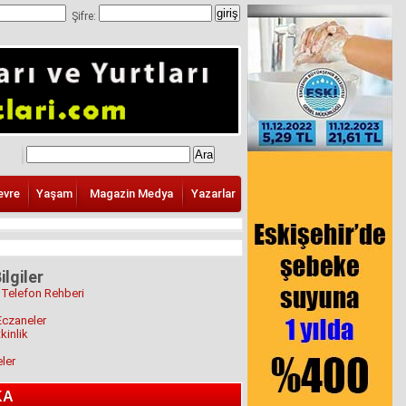
Şifre:
evre
Yaşam
Magazin Medya
Yazarlar
ilgiler
 Telefon Rehberi
Eczaneler
kinlik
eler