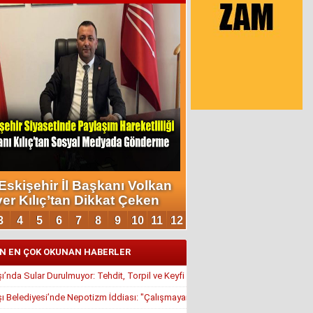
N EN ÇOK OKUNAN HABERLER
’nda Sular Durulmuyor: Tehdit, Torpil ve Keyfi Atamalar Gündemde
 Belediyesi’nde Nepotizm İddiası: "Çalışmayan Kaldı, Çavuş İstifa Ettirildi"