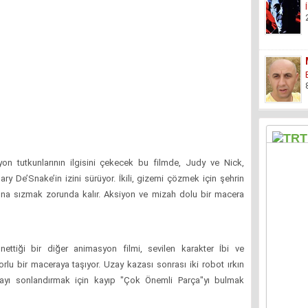
n tutkunlarının ilgisini çekecek bu filmde, Judy ve Nick,
ry De’Snake’in izini sürüyor. İkili, gizemi çözmek için şehrin
na sızmak zorunda kalır. Aksiyon ve mizah dolu bir macera
ttiği bir diğer animasyon filmi, sevilen karakter İbi ve
lu bir maceraya taşıyor. Uzay kazası sonrası iki robot ırkın
mayı sonlandırmak için kayıp "Çok Önemli Parça"yı bulmak