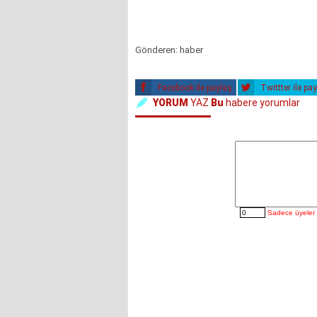
Gönderen: haber
Facebook ile paylaş
Twittter ile pa
YORUM
YAZ
Bu
habere yorumlar