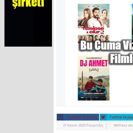
Facebook ile paylaş
Twittter ile pa
27 Kasım 2025 Perşembe
3459 kez ok