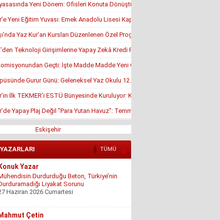
yasasında Yeni Dönem: Ofisleri Konuta Dönüştürmek İçin Son Tarih 1 Temmuz
r’e Yeni Eğitim Yuvası: Emek Anadolu Lisesi Kapılarını Açmaya Hazırlanıyor
’nda Yaz Kur’an Kursları Düzenlenen Özel Programla Açıldı
en Teknoloji Girişimlerine Yapay Zekâ Kredi Programı
misyonundan Geçti: İşte Madde Madde Yeni Öğrenci Affı Rehberi
püsünde Gurur Günü: Geleneksel Yaz Okulu 12. Kez Kapanış Yaptı
r’in İlk TEKMER’i ESTÜ Bünyesinde Kuruluyor: KOSGEB Onayı Geldi
r’de Yapay Plaj Değil "Para Yutan Havuz": Temmuz Ortasında Hâlâ Kapalı!
Eskişehir
 YAZARLARI
TÜMÜ
Konuk Yazar
Mühendisin Durdurduğu Beton, Türkiye’nin
Durduramadığı Liyakat Sorunu
27 Haziran 2026 Cumartesi
Mahmut Çetin