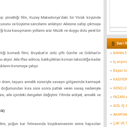
ıp yönettiği film, Kuzey Makedonya’daki bir Yörük köyünde
usunu ve büyüme sancılarını anlatıyor. Ailesine sahip çıkmaya
ği kıza kavuşmanın yollarını arar. Müzik ve duygu dolu yerel bir
Seri İ
BAYAN 
iği komedi filmi, Boyabat’ın ünlü çifti Günfer ve Gökhan’ın
alıyor. Aile iflas edince, balıkçılıktan korsan taksiciliğe kadar
İş arıyo
klarını korumaya çalışır.
Bayan bu
KASİYE
ü dram, taşıyıcı annelik süreciyle savaşın gölgesinde karmaşık
GENÇLER
ın doğumundan kısa süre sonra patlak veren savaş nedeniyle
, aile içindeki dengeleri değiştirir. Filmde aidiyet, annelik ve
PAZARL
ACİL İŞ 
ik)
AKARYAK
ÇAY VE 
lmi, yoğun kar fırtınasında büyükannesinin evine hapsolan