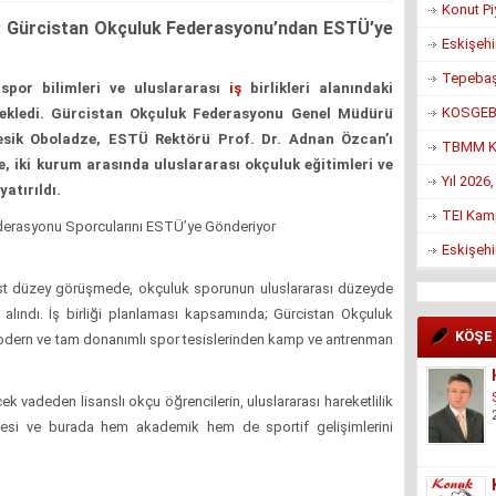
Konut Pi
ği: Gürcistan Okçuluk Federasyonu’ndan ESTÜ’ye
Eskişehi
Tepebaşı
por bilimleri ve uluslararası
iş
birlikleri alanındaki
KOSGEB’d
a ekledi. Gürcistan Okçuluk Federasyonu Genel Müdürü
Besik Oboladze, ESTÜ Rektörü Prof. Dr. Adnan Özcan’ı
TBMM Ko
e, iki kurum arasında uluslararası okçuluk eğitimleri ve
Yıl 2026
atırıldı.
TEI Kam
derasyonu Sporcularını ESTÜ’ye Gönderiyor
Eskişehi
t düzey görüşmede, okçuluk sporunun uluslararası düzeyde
e alındı. İş birliği planlaması kapsamında; Gürcistan Okçuluk
KÖŞE
ern ve tam donanımlı spor tesislerinden kamp ve antrenman
k vadeden lisanslı okçu öğrencilerin, uluslararası hareketlilik
lmesi ve burada hem akademik hem de sportif gelişimlerini