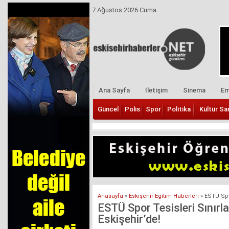
7 Ağustos 2026 Cuma
Ana Sayfa
İletişim
Sinema
Em
Güncel
Polis
Spor
Politika
Kültür Sa
Anasayfa
»
Eskişehir Eğitim Haberleri
»
ESTÜ Spor
ESTÜ Spor Tesisleri Sınırl
Eskişehir’de!