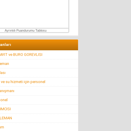
Ertu?rul Kaya
Yeni anayasa çalışmaları gene gündemde !
9 Aralık 2025 Salı
Ayrıntılı Puandurumu Tablosu
lanları
AYIT ve BURO GOREVLISI
leman
lası
 ve su hizmeti için personel
anışmanı
sonel
IMCISI
ELEMAN
rum