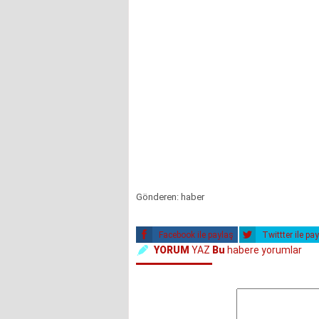
Gönderen: haber
Facebook ile paylaş
Twittter ile pa
YORUM
YAZ
Bu
habere yorumlar