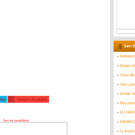
Seri İ
BAYAN K
Bayan e
Oyun Ab
Site çöp
Emlak d
ylaş
Google+ ile paylaş
Bay per
EV YARD
BAYAN 
İş arıyo