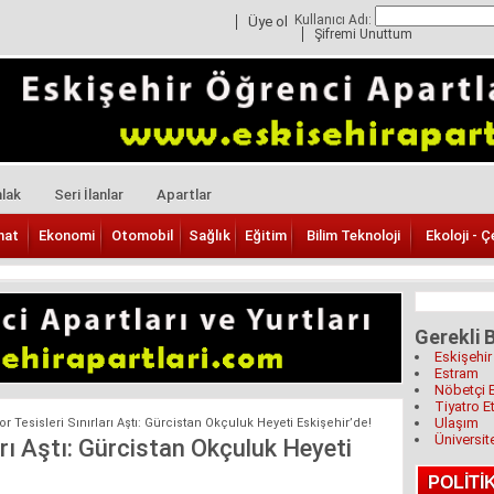
Kullanıcı Adı:
Üye ol
Şifremi Unuttum
lak
Seri İlanlar
Apartlar
nat
Ekonomi
Otomobil
Sağlık
Eğitim
Bilim Teknoloji
Ekoloji - Ç
Gerekli B
Eskişehir
Estram
Nöbetçi 
Tiyatro Et
Ulaşım
 Tesisleri Sınırları Aştı: Gürcistan Okçuluk Heyeti Eskişehir’de!
Üniversit
arı Aştı: Gürcistan Okçuluk Heyeti