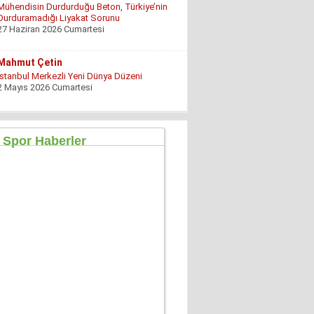
Mühendisin Durdurduğu Beton, Türkiye’nin
Durduramadığı Liyakat Sorunu
27 Haziran 2026 Cumartesi
Mahmut Çetin
İstanbul Merkezli Yeni Dünya Düzeni
2 Mayıs 2026 Cumartesi
Muhterem Turan
Eskişehir’de Görünmeyen Hayır Kapısı
8 Şubat 2026 Pazar
Özgür TIKIZ
Şehir Merkezinde Tepinmeyi Bırakın Artık
28 Temmuz 2026 Salı
Sezgin Kocabay
“ Fetö provokasyon mu!”
7 Aralık 2025 Pazar