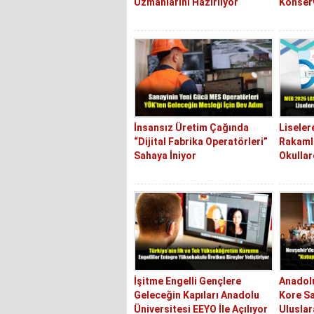
Uzmanlarını Hazırlıyor
Konser
İnsansız Üretim Çağında
Liseler
“Dijital Fabrika Operatörleri”
Rakamla
Sahaya İniyor
Okullar
İşitme Engelli Gençlere
Anadolu
Geleceğin Kapıları Anadolu
Kore Sa
Üniversitesi EEYO İle Açılıyor
Uluslar