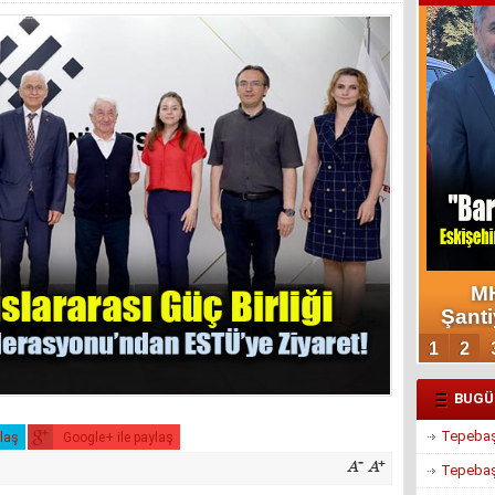
BUGÜ
Tepebaşı
ylaş
Google+ ile paylaş
Tepebaşı