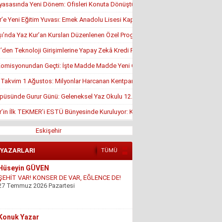
yasasında Yeni Dönem: Ofisleri Konuta Dönüştürmek İçin Son Tarih 1 Temmuz
r’e Yeni Eğitim Yuvası: Emek Anadolu Lisesi Kapılarını Açmaya Hazırlanıyor
’nda Yaz Kur’an Kursları Düzenlenen Özel Programla Açıldı
en Teknoloji Girişimlerine Yapay Zekâ Kredi Programı
misyonundan Geçti: İşte Madde Madde Yeni Öğrenci Affı Rehberi
, Takvim 1 Ağustos: Milyonlar Harcanan Kentpark Plajı Ne Zaman Açılacak?
püsünde Gurur Günü: Geleneksel Yaz Okulu 12. Kez Kapanış Yaptı
r’in İlk TEKMER’i ESTÜ Bünyesinde Kuruluyor: KOSGEB Onayı Geldi
Eskişehir
 YAZARLARI
TÜMÜ
Hüseyin GÜVEN
ŞEHİT VAR! KONSER DE VAR, EĞLENCE DE!
27 Temmuz 2026 Pazartesi
Konuk Yazar