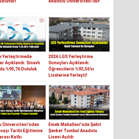
vatuvarı
Anadolu Üniversitesi İİBF
e Yerleştirmede
2026 LGS Yerleştirme
r Açıklandı: Sınavlı
Sonuçları Açıklandı:
da %95,76 Doluluk
Öğrencilerin %93,56’sı
Liselerine Yerleşti!
 Üniversitesi’nden
Emek Mahallesi’nde Şehit
vaşı Tarihi Eğitimine
Şevket Tombul Anadolu
arası Katkı
Lisesi Açıldı