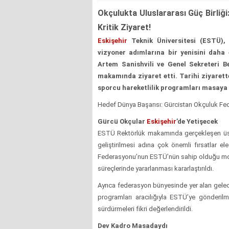
Okçulukta Uluslararası Güç Birli
Kritik Ziyaret!
Eskişehir
Teknik Üniversitesi (ESTÜ), s
vizyoner adımlarına bir yenisini dah
Artem Sanishvili ve Genel Sekreteri 
makamında ziyaret etti. Tarihi ziyarett
sporcu hareketlilik programları masaya y
Hedef Dünya Başarısı: Gürcistan Okçuluk Fe
Gürcü Okçular
Eskişehir
’de Yetişecek
ESTÜ Rektörlük makamında gerçekleşen üs
geliştirilmesi adına çok önemli fırsatlar el
Federasyonu’nun ESTÜ’nün sahip olduğu mod
süreçlerinde yararlanması kararlaştırıldı.
Ayrıca federasyon bünyesinde yer alan gelece
programları aracılığıyla ESTÜ’ye gönderi
sürdürmeleri fikri değerlendirildi.
Dev Kadro Masadaydı