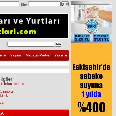
Şifre:
evre
Yaşam
Magazin Medya
Yazarlar
ilgiler
 Telefon Rehberi
Eczaneler
kinlik
eler