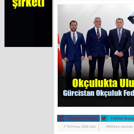
Facebook ile paylaş
Twittter ile pa
7 Temmuz 2026 Salı
4903 kez okundu