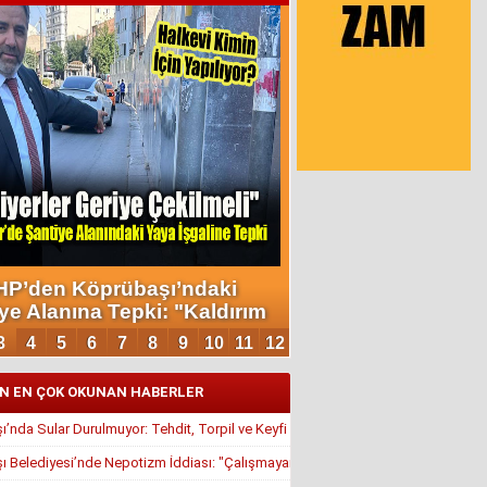
N EN ÇOK OKUNAN HABERLER
’nda Sular Durulmuyor: Tehdit, Torpil ve Keyfi Atamalar Gündemde
 Belediyesi’nde Nepotizm İddiası: "Çalışmayan Kaldı, Çavuş İstifa Ettirildi"