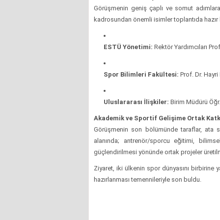
Görüşmenin geniş çaplı ve somut adımlara
kadrosundan önemli isimler toplantıda hazır bu
ESTÜ Yönetimi:
Rektör Yardımcıları Prof
Spor Bilimleri Fakültesi:
Prof. Dr. Hayri
Uluslararası İlişkiler:
Birim Müdürü Öğr
Akademik ve Sportif Gelişime Ortak Katk
Görüşmenin son bölümünde taraflar, ata s
alanında; antrenör/sporcu eğitimi, bilims
güçlendirilmesi yönünde ortak projeler üret
Ziyaret, iki ülkenin spor dünyasını birbirine
hazırlanması temennileriyle son buldu.