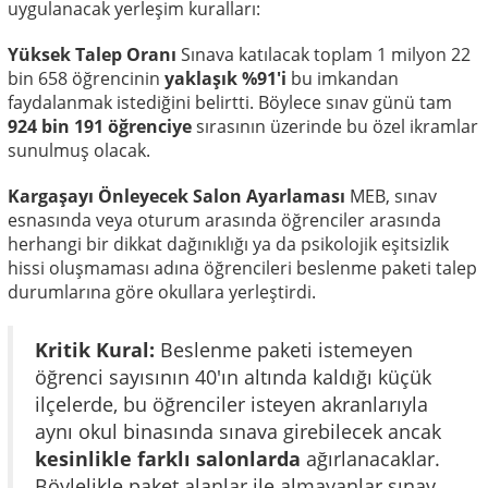
uygulanacak yerleşim kuralları:
Yüksek Talep Oranı
Sınava katılacak toplam 1 milyon 22
bin 658 öğrencinin
yaklaşık %91'i
bu imkandan
faydalanmak istediğini belirtti. Böylece sınav günü tam
924 bin 191 öğrenciye
sırasının üzerinde bu özel ikramlar
sunulmuş olacak.
Kargaşayı Önleyecek Salon Ayarlaması
MEB, sınav
esnasında veya oturum arasında öğrenciler arasında
herhangi bir dikkat dağınıklığı ya da psikolojik eşitsizlik
hissi oluşmaması adına öğrencileri beslenme paketi talep
durumlarına göre okullara yerleştirdi.
Kritik Kural:
Beslenme paketi istemeyen
öğrenci sayısının 40'ın altında kaldığı küçük
ilçelerde, bu öğrenciler isteyen akranlarıyla
aynı okul binasında sınava girebilecek ancak
kesinlikle farklı salonlarda
ağırlanacaklar.
Böylelikle paket alanlar ile almayanlar sınav