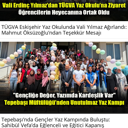
TÜGVA Eskişehir Yaz Okulunda Vali Yılmaz Ağırlandı:
Mahmut Öksüzoğlu’ndan Teşekkür Mesajı
Tepebaşı’nda Gençler Yaz Kampında Buluştu:
Sahibül Vefa’da Eğlenceli ve Eğitici Kapanış