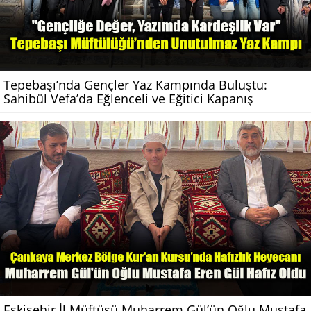
Tepebaşı’nda Gençler Yaz Kampında Buluştu:
Sahibül Vefa’da Eğlenceli ve Eğitici Kapanış
Eskişehir İl Müftüsü Muharrem Gül’ün Oğlu Mustafa