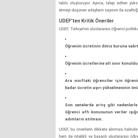
tablo oluşturuyor. Ayrıca, talep edilen yük
etmeyi düşünen adayların sayısını da azalttığı
UDEF’ten Kritik Öneriler
UDEF, Türkiye’nin uluslararası öğrenci politi
Öğrenim ücretinin döviz kuruna sabit
Öğrenim ücretlerine alt sınır konulduğ
Ara sınıftaki öğrenciler için öğren
kadar ücretin aşırı yükselmesinin ö
Son senelerde artış gibi nedenlerle
öğrenci affı konusunun veriler ışı
adımların atılması.
UDEF, bu önerilerin dikkate alınması halinde
hem de nitelikli ve başarılı uluslararası öğ