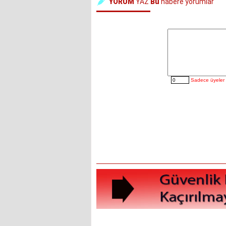
YORUM
YAZ
Bu
habere yorumlar