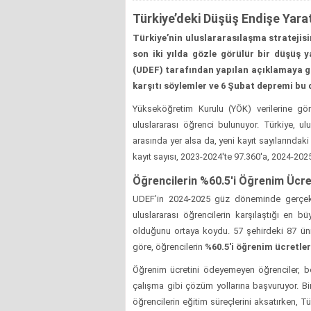
Türkiye’deki Düşüş Endişe Yarat
Türkiye’nin uluslararasılaşma stratejisi
son iki yılda gözle görülür bir düşüş 
(UDEF) tarafından yapılan açıklamaya g
karşıtı söylemler ve 6 Şubat depremi bu d
Yükseköğretim Kurulu (YÖK) verilerine gö
uluslararası öğrenci bulunuyor. Türkiye, 
arasında yer alsa da, yeni kayıt sayılarında
kayıt sayısı, 2023-2024'te 97.360'a, 2024-2025
Öğrencilerin %60.5'i Öğrenim Ücre
UDEF’in 2024-2025 güz döneminde gerçekleş
uluslararası öğrencilerin karşılaştığı en 
olduğunu ortaya koydu. 57 şehirdeki 87 üniv
göre, öğrencilerin
%60.5'i öğrenim ücretle
Öğrenim ücretini ödeyemeyen öğrenciler, b
çalışma gibi çözüm yollarına başvuruyor. Bi
öğrencilerin eğitim süreçlerini aksatırken, T