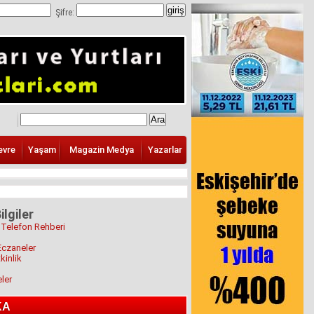
Şifre:
evre
Yaşam
Magazin Medya
Yazarlar
ilgiler
 Telefon Rehberi
Eczaneler
kinlik
eler