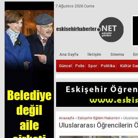
7 Ağustos 2026 Cuma
Ana Sayfa
İletişim
Sinema
Em
Güncel
Polis
Spor
Politika
Kültür Sa
Anasayfa
»
Eskişehir Eğitim Haberleri
»
Uluslara
Uluslararası Öğrencilerin 