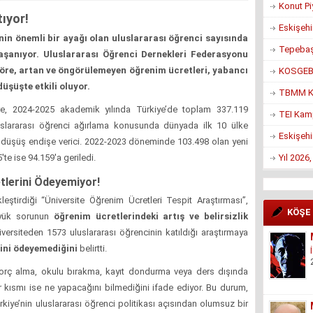
Konut Pi
ıyor!
Eskişehi
nin önemli bir ayağı olan uluslararası öğrenci sayısında
Tepebaşı
yaşanıyor. Uluslararası Öğrenci Dernekleri Federasyonu
öre, artan ve öngörülemeyen öğrenim ücretleri, yabancı
KOSGEB’d
üşüşte etkili oluyor.
TBMM Ko
re, 2024-2025 akademik yılında Türkiye’de toplam 337.119
TEI Kam
uluslararası öğrenci ağırlama konusunda dünyada ilk 10 ülke
Eskişehi
ki düşüş endişe verici. 2022-2023 döneminde 103.498 olan yeni
Yıl 2026
'te ise 94.159'a geriledi.
tlerini Ödeyemiyor!
tirdiği “Üniversite Öğrenim Ücretleri Tespit Araştırması”,
KÖŞE
büyük sorunun
öğrenim ücretlerindeki artış ve belirsizlik
ersiteden 1573 uluslararası öğrencinin katıldığı araştırmaya
rini ödeyemediğini
belirtti.
orç alma, okulu bırakma, kayıt dondurma veya ders dışında
r kısmı ise ne yapacağını bilmediğini ifade ediyor. Bu durum,
ürkiye’nin uluslararası öğrenci politikası açısından olumsuz bir