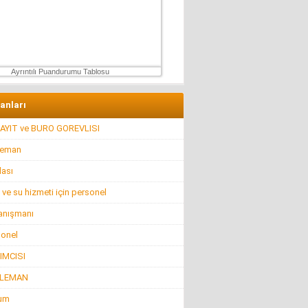
Konuk Yazar
Mühendisin Durdurduğu Beton, Türkiye’nin
Durduramadığı Liyakat Sorunu
27 Haziran 2026 Cumartesi
Ayrıntılı Puandurumu Tablosu
lanları
AYIT ve BURO GOREVLISI
leman
lası
 ve su hizmeti için personel
anışmanı
sonel
IMCISI
ELEMAN
rum