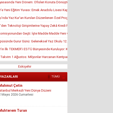
yasasında Yeni Dönem: Ofisleri Konuta Dönüştürmek İçin Son Tarih 1 Temmuz
r’e Yeni Eğitim Yuvası: Emek Anadolu Lisesi Kapılarını Açmaya Hazırlanıyor
’nda Yaz Kur’an Kursları Düzenlenen Özel Programla Açıldı
en Teknoloji Girişimlerine Yapay Zekâ Kredi Programı
misyonundan Geçti: İşte Madde Madde Yeni Öğrenci Affı Rehberi
püsünde Gurur Günü: Geleneksel Yaz Okulu 12. Kez Kapanış Yaptı
r’in İlk TEKMER’i ESTÜ Bünyesinde Kuruluyor: KOSGEB Onayı Geldi
, Takvim 1 Ağustos: Milyonlar Harcanan Kentpark Plajı Ne Zaman Açılacak?
Eskişehir
 YAZARLARI
TÜMÜ
Mahmut Çetin
İstanbul Merkezli Yeni Dünya Düzeni
2 Mayıs 2026 Cumartesi
Muhterem Turan