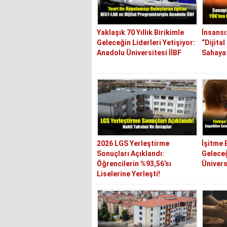
Yaklaşık 70 Yıllık Birikimle
İnsansı
Geleceğin Liderleri Yetişiyor:
“Dijita
Anadolu Üniversitesi İİBF
Sahaya 
2026 LGS Yerleştirme
İşitme 
Sonuçları Açıklandı:
Geleceğ
Öğrencilerin %93,56’sı
Ünivers
Liselerine Yerleşti!