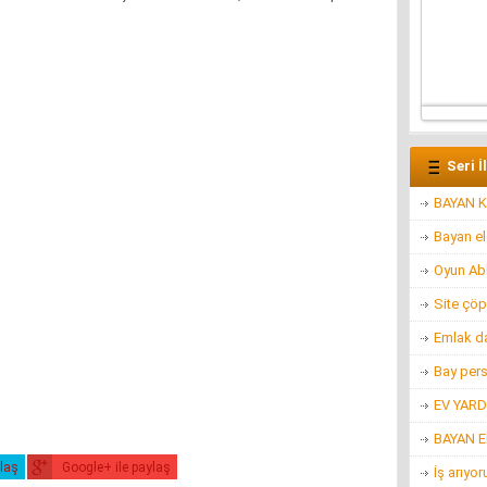
Seri İ
BAYAN K
Bayan e
Oyun Ab
Site çöp
Emlak d
Bay per
EV YARD
BAYAN 
ylaş
Google+ ile paylaş
İş arıyo