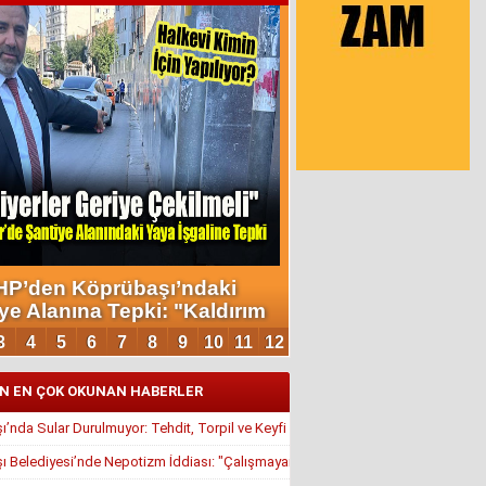
N EN ÇOK OKUNAN HABERLER
’nda Sular Durulmuyor: Tehdit, Torpil ve Keyfi Atamalar Gündemde
 Belediyesi’nde Nepotizm İddiası: "Çalışmayan Kaldı, Çavuş İstifa Ettirildi"