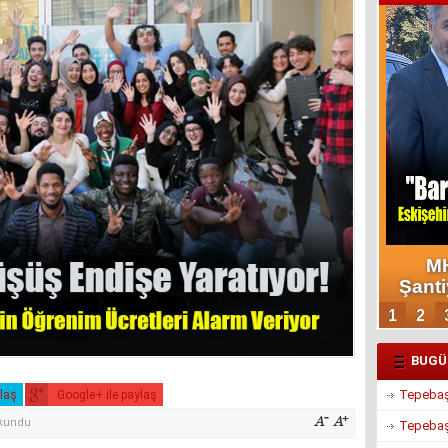
BUGÜ
Tepebaşı
ylaş
Google+ ile paylaş
okundu
Tepebaşı