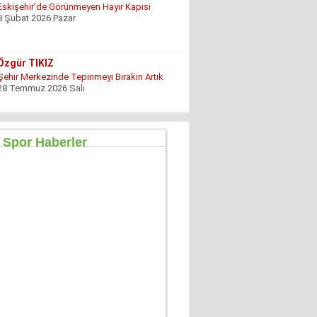
Eskişehir’de Görünmeyen Hayır Kapısı
8 Şubat 2026 Pazar
Özgür TIKIZ
Şehir Merkezinde Tepinmeyi Bırakın Artık
28 Temmuz 2026 Salı
Sezgin Kocabay
“ Fetö provokasyon mu!”
7 Aralık 2025 Pazar
Ertu?rul Kaya
Yeni anayasa çalışmaları gene gündemde !
9 Aralık 2025 Salı
Hüseyin GÜVEN
ŞEHİT VAR! KONSER DE VAR, EĞLENCE DE!
27 Temmuz 2026 Pazartesi