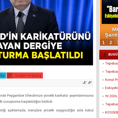
BUGÜ
Tepebaşı
Tepebaşı
ylaş
Google+ ile paylaş
Konut Pi
Eskişehi
sinde Peygamber Efendimize yönelik karikatür yayımlanmasına
Yıl 2026
i soruşturma başlatıldığını bildirdi.
Tepebaşı
ğı açıklamada, inançlara yönelik saygısızlığın asla kabul
KOSGEB’d