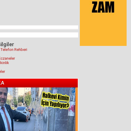
ilgiler
 Telefon Rehberi
Eczaneler
kinlik
eler