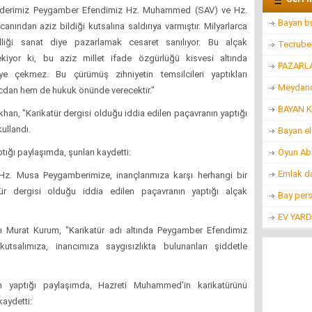
önderimiz Peygamber Efendimiz Hz. Muhammed (SAV) ve Hz.
Bayan bu
 canından aziz bildiği kutsalına saldırıya varmıştır. Milyarlarca
illiği sanat diye pazarlamak cesaret sanılıyor. Bu alçak
Tecrubel
kiyor ki, bu aziz millet ifade özgürlüğü kisvesi altında
PAZARL
ye çekmez. Bu çürümüş zihniyetin temsilcileri yaptıkları
Meydanc
vicdan hem de hukuk önünde verecektir."
BAYAN K
ıkhan
, "Karikatür dergisi olduğu iddia edilen paçavranın yaptığı
ullandı.
Bayan e
Oyun Ab
ığı paylaşımda, şunları kaydetti:
Emlak d
Hz. Musa Peygamberimize, inançlarımıza karşı herhangi bir
tür dergisi olduğu iddia edilen paçavranın yaptığı alçak
Bay per
EV YARD
anı Murat Kurum
, "Karikatür adı altında Peygamber Efendimiz
tsalımıza, inancımıza saygısızlıkta bulunanları şiddetle
yaptığı paylaşımda, Hazreti Muhammed'in karikatürünü
kaydetti: