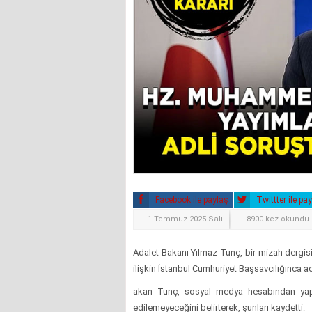
Facebook ile paylaş
Twittter ile pa
1 Temmuz 2025 Salı
8900 kez okundu
Adalet Bakanı Yılmaz Tunç, bir mizah dergi
ilişkin İstanbul Cumhuriyet Başsavcılığınca adl
akan Tunç, sosyal medya hesabından yaptı
edilemeyeceğini belirterek, şunları kaydetti: