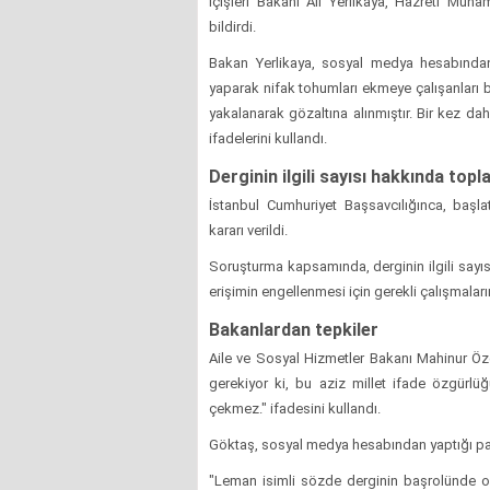
İçişleri Bakanı Ali Yerlikaya, Hazreti Muha
bildirdi.
Bakan Yerlikaya, sosyal medya hesabından
yaparak nifak tohumları ekmeye çalışanları b
yakalanarak gözaltına alınmıştır. Bir kez da
ifadelerini kullandı.
Derginin ilgili sayısı hakkında top
İstanbul Cumhuriyet Başsavcılığınca, başla
kararı verildi.
Soruşturma kapsamında, derginin ilgili sayıs
erişimin engellenmesi için gerekli çalışmaları
Bakanlardan tepkiler
Aile ve Sosyal Hizmetler Bakanı Mahinur Ö
gerekiyor ki, bu aziz millet ifade özgürlü
çekmez." ifadesini kullandı.
Göktaş, sosyal medya hesabından yaptığı pay
"Leman isimli sözde derginin başrolünde ol