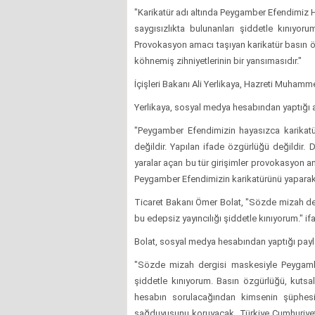
"Karikatür adı altında Peygamber Efendimiz 
saygısızlıkta bulunanları şiddetle kınıyo
Provokasyon amacı taşıyan karikatür basın 
köhnemiş zihniyetlerinin bir yansımasıdır."
İçişleri Bakanı Ali Yerlikaya
, Hazreti Muhammed
Yerlikaya, sosyal medya hesabından yaptığı a
"Peygamber Efendimizin hayasızca karikatü
değildir. Yapılan ifade özgürlüğü değildir. 
yaralar açan bu tür girişimler provokasyon a
Peygamber Efendimizin karikatürünü yaparak 
Ticaret Bakanı Ömer Bolat
, "Sözde mizah de
bu edepsiz yayıncılığı şiddetle kınıyorum." ifa
Bolat, sosyal medya hesabından yaptığı payla
"Sözde mizah dergisi maskesiyle Peygambe
şiddetle kınıyorum. Basın özgürlüğü, kutsa
hesabın sorulacağından kimsenin şüphesi 
sağduyusunu koruyacak, Türkiye Cumhuriyeti 