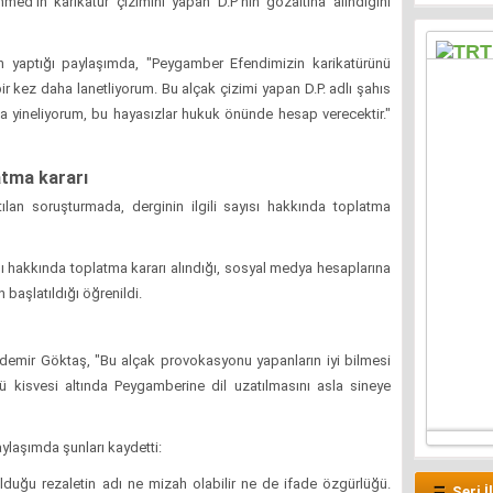
mmed'in karikatür çizimini yapan D.P'nin gözaltına alındığını
 yaptığı paylaşımda, "Peygamber Efendimizin karikatürünü
ir kez daha lanetliyorum. Bu alçak çizimi yapan D.P. adlı şahıs
ha yineliyorum, bu hayasızlar hukuk önünde hesap verecektir."
latma kararı
tılan soruşturmada, derginin ilgili sayısı hakkında toplatma
ı hakkında toplatma kararı alındığı, sosyal medya hesaplarına
n başlatıldığı öğrenildi.
zdemir Göktaş
, "Bu alçak provokasyonu yapanların iyi bilmesi
ğü kisvesi altında Peygamberine dil uzatılmasını asla sineye
laşımda şunları kaydetti:
duğu rezaletin adı ne mizah olabilir ne de ifade özgürlüğü.
Seri İ