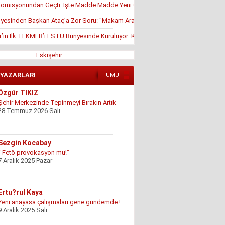
misyonundan Geçti: İşte Madde Madde Yeni Öğrenci Affı Rehberi
yesinden Başkan Ataç’a Zor Soru: "Makam Aracı Eşine mi Tahsis Edildi?"
r’in İlk TEKMER’i ESTÜ Bünyesinde Kuruluyor: KOSGEB Onayı Geldi
Eskişehir
 YAZARLARI
TÜMÜ
Özgür TIKIZ
Şehir Merkezinde Tepinmeyi Bırakın Artık
28 Temmuz 2026 Salı
Sezgin Kocabay
“ Fetö provokasyon mu!”
7 Aralık 2025 Pazar
Ertu?rul Kaya
Yeni anayasa çalışmaları gene gündemde !
9 Aralık 2025 Salı