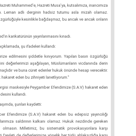
Hazreti Muhammed'e, Hazreti Musa'ya, kutsalımıza, inancımıza
rum. Leman adlı derginin hadsiz tutumu asla mizah olamaz.
özgürlüğüyle kesinlikle bağdaşmaz, bu ancak ve ancak onların
'in karikatürünün yayınlanmasını kınadı.
çıklamada, şu ifadeleri kullandı:
rize edilmesini şiddetle kınıyorum. Yapılan basın özgürlüğü
Dini değerlerimizi aşağılayan, Müslümanların vicdanında derin
maçlıdır ve buna cüret edenler hukuk önünde hesap verecektir.
hakaret eden bu zihniyeti lanetliyorum."
rgisi maskesiyle Peygamber Efendimize (S.A.V) hakaret eden
desini kullandı.
şımda, şunları kaydetti:
r Efendimize (S.A.V) hakaret eden bu edepsiz yayıncılığı
llarımıza saldırının kalkanı olamaz. Hukuk nezdinde gereken
olmasın. Milletimiz, bu sistematik provokasyonlara karşı
Devleti de değerlerimize yönelik her türlü ahlaksızlığa karşı