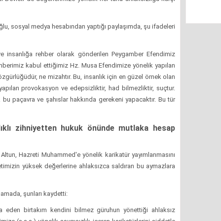
ğlu
, sosyal medya hesabından yaptığı paylaşımda, şu ifadeleri
ve insanlığa rehber olarak gönderilen Peygamber Efendimiz
berimiz kabul ettiğimiz Hz. Musa Efendimize yönelik yapılan
özgürlüğüdür, ne mizahtır. Bu, insanlık için en güzel örnek olan
pılan provokasyon ve edepsizliktir, had bilmezliktir, suçtur.
k bu paçavra ve şahıslar hakkında gerekeni yapacaktır. Bu tür
"
alıklı zihniyetten hukuk önünde mutlaka hesap
 Altun
, Hazreti Muhammed'e yönelik karikatür yayımlanmasını
letimizin yüksek değerlerine ahlaksızca saldıran bu aymazlara
amada, şunları kaydetti:
a eden birtakım kendini bilmez güruhun yönettiği ahlaksız