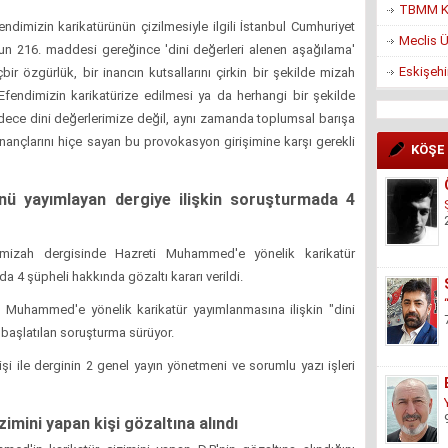
TBMM Ko
dimizin karikatürünün çizilmesiyle ilgili İstanbul Cumhuriyet
Meclis Ü
un 216. maddesi gereğince 'dini değerleri alenen aşağılama'
Eskişehi
bir özgürlük, bir inancın kutsallarını çirkin bir şekilde mizah
ndimizin karikatürize edilmesi ya da herhangi bir şekilde
adece dini değerlerimize değil, aynı zamanda toplumsal barışa
nançlarını hiçe sayan bu provokasyon girişimine karşı gerekli
KÖŞE
ü yayımlayan dergiye ilişkin soruşturmada 4
r mizah dergisinde Hazreti Muhammed'e yönelik karikatür
a 4 şüpheli hakkında gözaltı kararı verildi.
i Muhammed'e yönelik karikatür yayımlanmasına ilişkin "dini
başlatılan soruşturma sürüyor.
i ile derginin 2 genel yayın yönetmeni ve sorumlu yazı işleri
mini yapan kişi gözaltına alındı