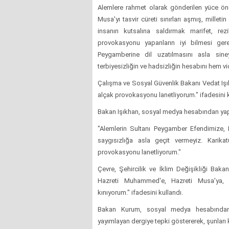
Alemlere rahmet olarak gönderilen yüce 
Musa'yı tasvir cüreti sınırları aşmış, milletin
insanın kutsalına saldırmak marifet, rez
provokasyonu yapanların iyi bilmesi gere
Peygamberine dil uzatılmasını asla sine
terbiyesizliğin ve hadsizliğin hesabını hem 
Çalışma ve Sosyal Güvenlik Bakanı Vedat Iş
alçak provokasyonu lanetliyorum." ifadesini k
Bakan Işıkhan, sosyal medya hesabından yapt
"Alemlerin Sultanı Peygamber Efendimize, 
saygısızlığa asla geçit vermeyiz. Karika
provokasyonu lanetliyorum."
Çevre, Şehircilik ve İklim Değişikliği Bak
Hazreti Muhammed'e, Hazreti Musa'ya, ku
kınıyorum." ifadesini kullandı.
Bakan Kurum, sosyal medya hesabından 
yayımlayan dergiye tepki göstererek, şunları 