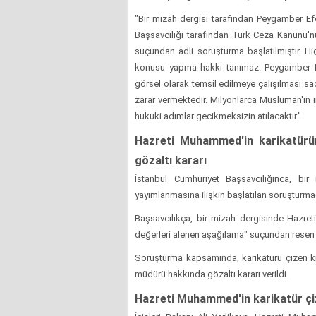
"Bir mizah dergisi tarafından Peygamber Efen
Başsavcılığı tarafından Türk Ceza Kanunu'n
suçundan adli soruşturma başlatılmıştır. Hiç
konusu yapma hakkı tanımaz. Peygamber Efe
görsel olarak temsil edilmeye çalışılması s
zarar vermektedir. Milyonlarca Müslüman'ın i
hukuki adımlar gecikmeksizin atılacaktır."
Hazreti Muhammed'in karikatürün
gözaltı kararı
İstanbul Cumhuriyet Başsavcılığınca, bi
yayımlanmasına ilişkin başlatılan soruşturmad
Başsavcılıkça, bir mizah dergisinde Hazret
değerleri alenen aşağılama" suçundan resen 
Soruşturma kapsamında, karikatürü çizen kiş
müdürü hakkında gözaltı kararı verildi.
Hazreti Muhammed'in karikatür çizi