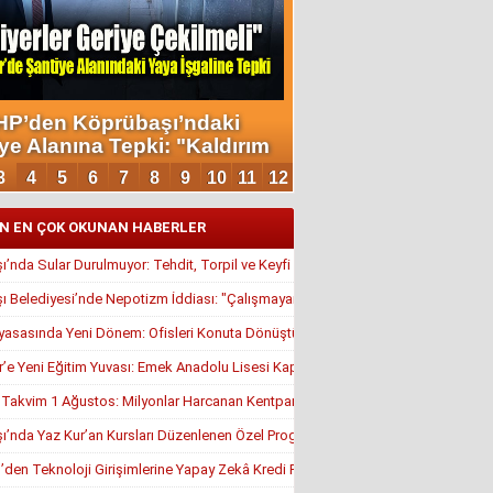
N EN ÇOK OKUNAN HABERLER
’nda Sular Durulmuyor: Tehdit, Torpil ve Keyfi Atamalar Gündemde
 Belediyesi’nde Nepotizm İddiası: "Çalışmayan Kaldı, Çavuş İstifa Ettirildi"
yasasında Yeni Dönem: Ofisleri Konuta Dönüştürmek İçin Son Tarih 1 Temmuz
r’e Yeni Eğitim Yuvası: Emek Anadolu Lisesi Kapılarını Açmaya Hazırlanıyor
, Takvim 1 Ağustos: Milyonlar Harcanan Kentpark Plajı Ne Zaman Açılacak?
’nda Yaz Kur’an Kursları Düzenlenen Özel Programla Açıldı
en Teknoloji Girişimlerine Yapay Zekâ Kredi Programı