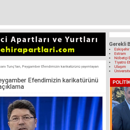
Gerekli B
Eskişehir
Estram
Nöbetçi 
Tiyatro Et
Ulaşım
kanı Tunç’tan, Peygamber Efendimizin karikatürünü yayımlayan
Üniversit
eygamber Efendimizin karikatürünü
 açıklama