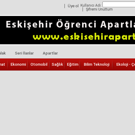
Kullanıcı Adı:
Üye ol
Şifremi Unuttum
lak
Seri İlanlar
Apartlar
nat
Ekonomi
Otomobil
Sağlık
Eğitim
Bilim Teknoloji
Ekoloji - Ç