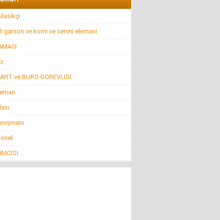
lasikçi
i garson ve komi ve servis elemani
AMACI
ı
AYIT ve BURO GOREVLISI
leman
lası
anışmanı
sonel
IMCISI