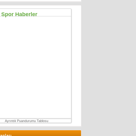
Hüseyin GÜVEN
ŞEHİT VAR! KONSER DE VAR, EĞLENCE DE!
27 Temmuz 2026 Pazartesi
Konuk Yazar
Mühendisin Durdurduğu Beton, Türkiye’nin
Durduramadığı Liyakat Sorunu
27 Haziran 2026 Cumartesi
Mahmut Çetin
İstanbul Merkezli Yeni Dünya Düzeni
2 Mayıs 2026 Cumartesi
Muhterem Turan
Eskişehir’de Görünmeyen Hayır Kapısı
8 Şubat 2026 Pazar
Ayrıntılı Puandurumu Tablosu
lanları