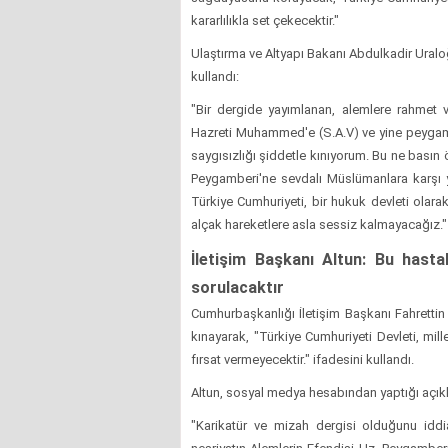
kararlılıkla set çekecektir."
Ulaştırma ve Altyapı Bakanı Abdulkadir Uralo
kullandı:
"Bir dergide yayımlanan, alemlere rahmet 
Hazreti Muhammed'e (S.A.V) ve yine peygam
saygısızlığı şiddetle kınıyorum. Bu ne basın 
Peygamberi'ne sevdalı Müslümanlara karşı ya
Türkiye Cumhuriyeti, bir hukuk devleti olara
alçak hareketlere asla sessiz kalmayacağız.
İletişim Başkanı Altun: Bu hast
sorulacaktır
Cumhurbaşkanlığı İletişim Başkanı Fahrettin
kınayarak, "Türkiye Cumhuriyeti Devleti, mil
fırsat vermeyecektir." ifadesini kullandı.
Altun, sosyal medya hesabından yaptığı açıkl
"Karikatür ve mizah dergisi olduğunu iddi