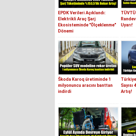
EPDK Verileri Açıklandı:
TÜVTÜR
Elektrikli Araç Şarj
Randevu
Ekosisteminde "Ölçeklenme"
Uyarı!
Dönemi
Škoda Karoq üretiminde 1
Türkiye
milyonuncu aracını banttan
Sayısı 
indirdi
Artış!