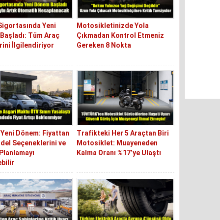
Sigortasında Yeni
Motosikletinizde Yola
Başladı: Tüm Araç
Çıkmadan Kontrol Etmeniz
ini İlgilendiriyor
Gereken 8 Nokta
Yeni Dönem: Fiyattan
Trafikteki Her 5 Araçtan Biri
el Seçeneklerini ve
Motosiklet: Muayeneden
Planlamayı
Kalma Oranı %17’ye Ulaştı
bilir