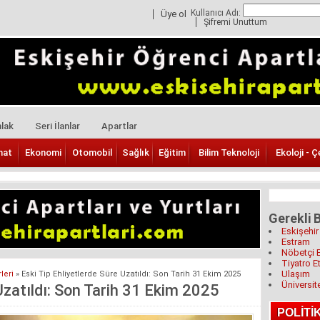
Kullanıcı Adı:
Üye ol
Şifremi Unuttum
lak
Seri İlanlar
Apartlar
nat
Ekonomi
Otomobil
Sağlık
Eğitim
Bilim Teknoloji
Ekoloji - Ç
Gerekli B
Eskişehir
Estram
Nöbetçi 
Tiyatro Et
Ulaşım
leri
»
Eski Tip Ehliyetlerde Süre Uzatıldı: Son Tarih 31 Ekim 2025
Üniversit
 Uzatıldı: Son Tarih 31 Ekim 2025