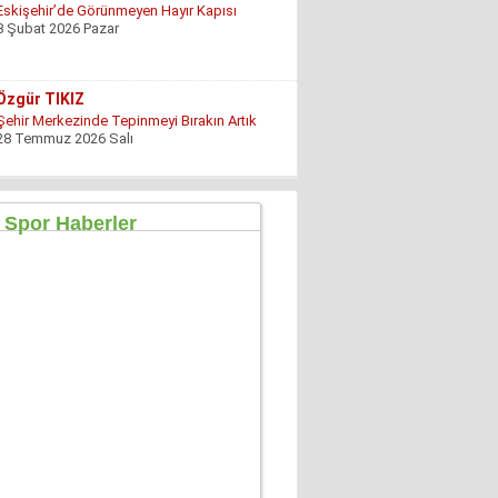
Eskişehir’de Görünmeyen Hayır Kapısı
8 Şubat 2026 Pazar
Özgür TIKIZ
Şehir Merkezinde Tepinmeyi Bırakın Artık
28 Temmuz 2026 Salı
Sezgin Kocabay
“ Fetö provokasyon mu!”
7 Aralık 2025 Pazar
Ertu?rul Kaya
Yeni anayasa çalışmaları gene gündemde !
9 Aralık 2025 Salı
Hüseyin GÜVEN
ŞEHİT VAR! KONSER DE VAR, EĞLENCE DE!
27 Temmuz 2026 Pazartesi