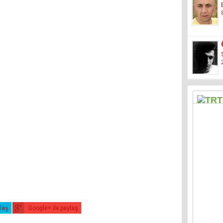
ylaş
Google+ ile paylaş