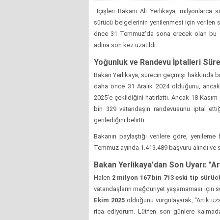
İçişleri Bakanı Ali Yerlikaya, milyonlarca 
sürücü belgelerinin yenilenmesi için verilen 
önce 31 Temmuz'da sona erecek olan bu sü
adına son kez uzatıldı.
Yoğunluk ve Randevu İptalleri Süre
Bakan Yerlikaya, sürecin geçmişi hakkında bil
daha önce 31 Aralık 2024 olduğunu, ancak
2025'e çekildiğini hatırlattı. Ancak 18 Kası
bin 329 vatandaşın randevusunu iptal etti
gerilediğini belirtti.
Bakanın paylaştığı verilere göre, yenileme 
Temmuz ayında 1.413.489 başvuru alındı ve s
Bakan Yerlikaya'dan Son Uyarı: "
Halen
2 milyon 167 bin 713 eski tip sürüc
vatandaşların mağduriyet yaşamaması için süre
Ekim 2025
olduğunu vurgulayarak, "Artık u
rica ediyorum. Lütfen son günlere kalmad