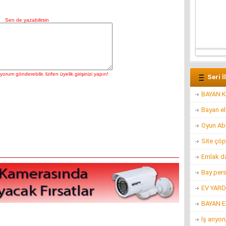
Seri İ
BAYAN K
Bayan e
Oyun Ab
Site çöp
Emlak d
Bay per
EV YARD
BAYAN 
İş arıyo