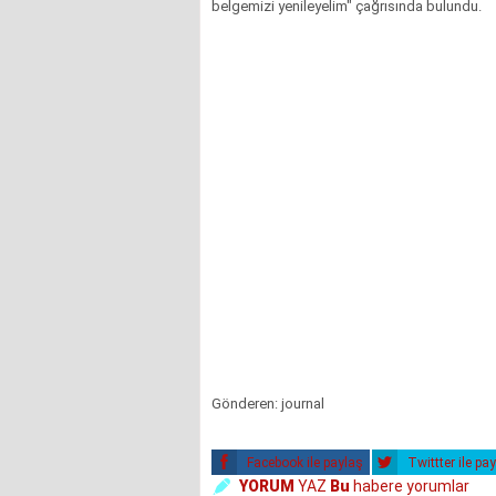
belgemizi yenileyelim" çağrısında bulundu.
Gönderen: journal
Facebook ile paylaş
Twittter ile pa
YORUM
YAZ
Bu
habere yorumlar