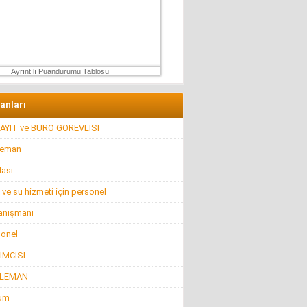
Konuk Yazar
Mühendisin Durdurduğu Beton, Türkiye’nin
Durduramadığı Liyakat Sorunu
27 Haziran 2026 Cumartesi
Ayrıntılı Puandurumu Tablosu
lanları
AYIT ve BURO GOREVLISI
leman
lası
 ve su hizmeti için personel
anışmanı
sonel
IMCISI
ELEMAN
rum