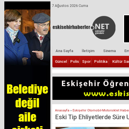
7 Ağustos 2026 Cuma
Ana Sayfa
İletişim
Sinema
Em
Güncel
Polis
Spor
Politika
Kültür Sa
Anasayfa
»
Eskişehir Otomobil-Motorsiklet Haber
Eski Tip Ehliyetlerde Süre