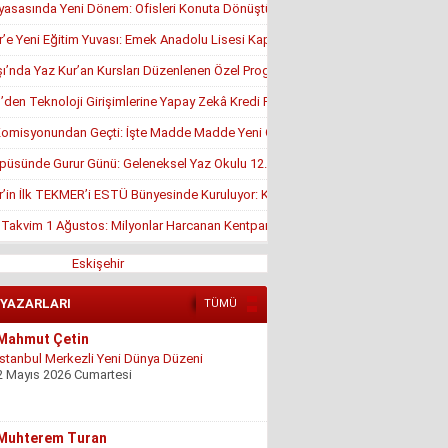
yasasında Yeni Dönem: Ofisleri Konuta Dönüştürmek İçin Son Tarih 1 Temmuz
r’e Yeni Eğitim Yuvası: Emek Anadolu Lisesi Kapılarını Açmaya Hazırlanıyor
’nda Yaz Kur’an Kursları Düzenlenen Özel Programla Açıldı
en Teknoloji Girişimlerine Yapay Zekâ Kredi Programı
misyonundan Geçti: İşte Madde Madde Yeni Öğrenci Affı Rehberi
püsünde Gurur Günü: Geleneksel Yaz Okulu 12. Kez Kapanış Yaptı
r’in İlk TEKMER’i ESTÜ Bünyesinde Kuruluyor: KOSGEB Onayı Geldi
, Takvim 1 Ağustos: Milyonlar Harcanan Kentpark Plajı Ne Zaman Açılacak?
Eskişehir
 YAZARLARI
TÜMÜ
Mahmut Çetin
İstanbul Merkezli Yeni Dünya Düzeni
2 Mayıs 2026 Cumartesi
Muhterem Turan