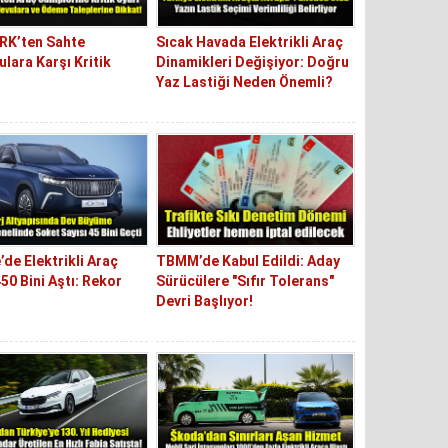
K’ten Sahte
Sıcak Havada Elektrikli Araç
lara Karşı Kritik
Dinamikleri Değişiyor: Doğru
Yaz Lastiği Neden Önemli?
’de Elektrikli Araç
TBMM’de Kabul Edildi: Aday
450 Bini Aştı: Rekor
Sürücülere "Sıfır Tolerans"
Devri Başlıyor!