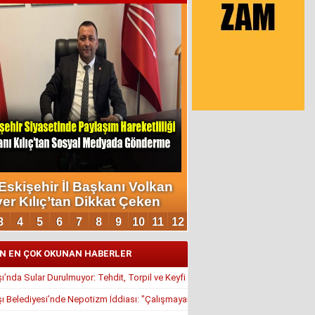
N EN ÇOK OKUNAN HABERLER
’nda Sular Durulmuyor: Tehdit, Torpil ve Keyfi Atamalar Gündemde
 Belediyesi’nde Nepotizm İddiası: "Çalışmayan Kaldı, Çavuş İstifa Ettirildi"