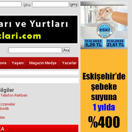
Şifre:
evre
Yaşam
Magazin Medya
Yazarlar
ilgiler
 Telefon Rehberi
Eczaneler
kinlik
eler