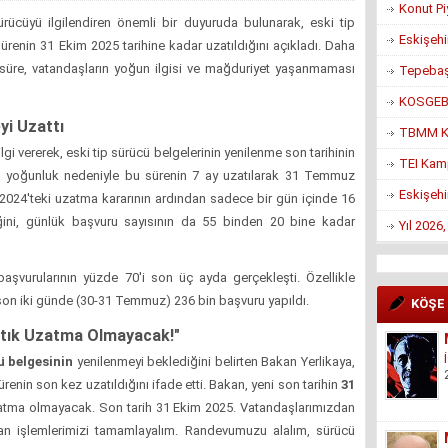
Konut Pi
sürücüyü ilgilendiren önemli bir duyuruda bulunarak, eski tip
Eskişehi
sürenin 31 Ekim 2025 tarihine kadar uzatıldığını açıkladı. Daha
re, vatandaşların yoğun ilgisi ve mağduriyet yaşanmaması
Tepebaşı
KOSGEB’d
yi Uzattı
TBMM Ko
gi vererek, eski tip sürücü belgelerinin yenilenme son tarihinin
TEI Kam
 yoğunluk nedeniyle bu sürenin 7 ay uzatılarak 31 Temmuz
Eskişehi
m 2024'teki uzatma kararının ardından sadece bir gün içinde 16
ğini, günlük başvuru sayısının da 55 binden 20 bine kadar
Yıl 2026
başvurularının yüzde 70'i son üç ayda gerçekleşti. Özellikle
on iki günde (30-31 Temmuz) 236 bin başvuru yapıldı.
KÖŞE
Artık Uzatma Olmayacak!"
ü belgesinin
yenilenmeyi beklediğini belirten Bakan Yerlikaya,
nin son kez uzatıldığını ifade etti. Bakan, yeni son tarihin
31
zatma olmayacak. Son tarih 31 Ekim 2025. Vatandaşlarımızdan
an işlemlerimizi tamamlayalım. Randevumuzu alalım, sürücü