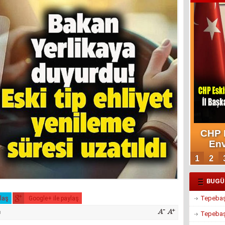
BUGÜ
Tepebaşı
ylaş
Google+ ile paylaş
u
Tepebaşı