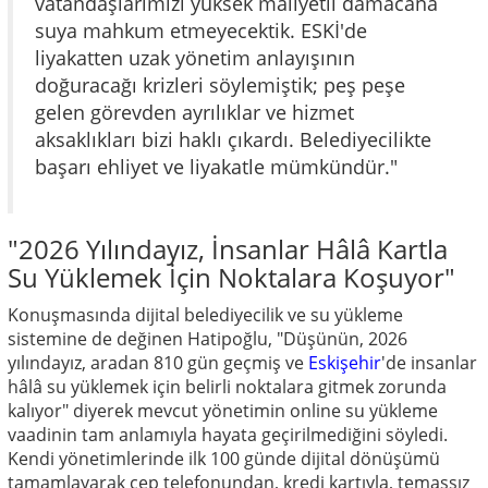
vatandaşlarımızı yüksek maliyetli damacana
suya mahkum etmeyecektik. ESKİ'de
liyakatten uzak yönetim anlayışının
doğuracağı krizleri söylemiştik; peş peşe
gelen görevden ayrılıklar ve hizmet
aksaklıkları bizi haklı çıkardı. Belediyecilikte
başarı ehliyet ve liyakatle mümkündür."
"2026 Yılındayız, İnsanlar Hâlâ Kartla
Su Yüklemek İçin Noktalara Koşuyor"
Konuşmasında dijital belediyecilik ve su yükleme
sistemine de değinen Hatipoğlu, "Düşünün, 2026
yılındayız, aradan 810 gün geçmiş ve
Eskişehir
'de insanlar
hâlâ su yüklemek için belirli noktalara gitmek zorunda
kalıyor" diyerek mevcut yönetimin online su yükleme
vaadinin tam anlamıyla hayata geçirilmediğini söyledi.
Kendi yönetimlerinde ilk 100 günde dijital dönüşümü
tamamlayarak cep telefonundan, kredi kartıyla, temassız