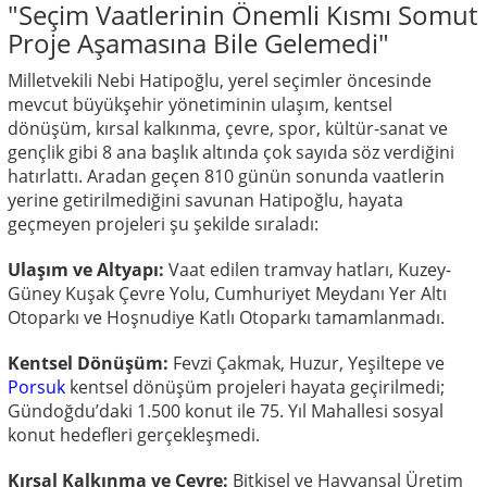
"Seçim Vaatlerinin Önemli Kısmı Somut
Proje Aşamasına Bile Gelemedi"
Milletvekili Nebi Hatipoğlu, yerel seçimler öncesinde
mevcut büyükşehir yönetiminin ulaşım, kentsel
dönüşüm, kırsal kalkınma, çevre, spor, kültür-sanat ve
gençlik gibi 8 ana başlık altında çok sayıda söz verdiğini
hatırlattı. Aradan geçen 810 günün sonunda vaatlerin
yerine getirilmediğini savunan Hatipoğlu, hayata
geçmeyen projeleri şu şekilde sıraladı:
Ulaşım ve Altyapı:
Vaat edilen tramvay hatları, Kuzey-
Güney Kuşak Çevre Yolu, Cumhuriyet Meydanı Yer Altı
Otoparkı ve Hoşnudiye Katlı Otoparkı tamamlanmadı.
Kentsel Dönüşüm:
Fevzi Çakmak, Huzur, Yeşiltepe ve
Porsuk
kentsel dönüşüm projeleri hayata geçirilmedi;
Gündoğdu’daki 1.500 konut ile 75. Yıl Mahallesi sosyal
konut hedefleri gerçekleşmedi.
Kırsal Kalkınma ve Çevre:
Bitkisel ve Hayvansal Üretim