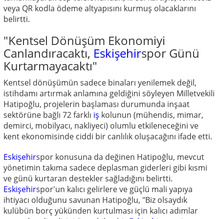
veya QR kodla ödeme altyapısını kurmuş olacaklarını
belirtti.
"Kentsel Dönüşüm Ekonomiyi
Canlandıracaktı,
Eskişehir
spor Günü
Kurtarmayacaktı"
Kentsel dönüşümün sadece binaları yenilemek değil,
istihdamı artırmak anlamına geldiğini söyleyen Milletvekili
Hatipoğlu, projelerin başlaması durumunda inşaat
sektörüne bağlı 72 farklı
iş
kolunun (mühendis, mimar,
demirci, mobilyacı, nakliyeci) olumlu etkileneceğini ve
kent ekonomisinde ciddi bir canlılık oluşacağını ifade etti.
Eskişehir
spor konusuna da değinen Hatipoğlu, mevcut
yönetimin takıma sadece deplasman giderleri gibi kısmi
ve günü kurtaran destekler sağladığını belirtti.
Eskişehir
spor'un kalıcı gelirlere ve güçlü mali yapıya
ihtiyacı olduğunu savunan Hatipoğlu, "Biz olsaydık
kulübün borç yükünden kurtulması için kalıcı adımlar