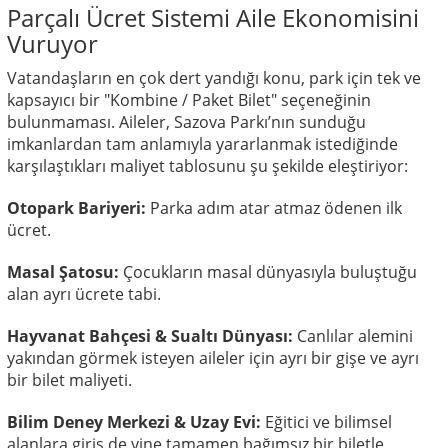
Parçalı Ücret Sistemi Aile Ekonomisini
Vuruyor
Vatandaşların en çok dert yandığı konu, park için tek ve
kapsayıcı bir "Kombine / Paket Bilet" seçeneğinin
bulunmaması. Aileler, Sazova Parkı’nın sunduğu
imkanlardan tam anlamıyla yararlanmak istediğinde
karşılaştıkları maliyet tablosunu şu şekilde eleştiriyor:
Otopark Bariyeri:
Parka adım atar atmaz ödenen ilk
ücret.
Masal Şatosu:
Çocukların masal dünyasıyla buluştuğu
alan ayrı ücrete tabi.
Hayvanat Bahçesi & Sualtı Dünyası:
Canlılar alemini
yakından görmek isteyen aileler için ayrı bir gişe ve ayrı
bir bilet maliyeti.
Bilim Deney Merkezi & Uzay Evi:
Eğitici ve bilimsel
alanlara giriş de yine tamamen bağımsız bir biletle