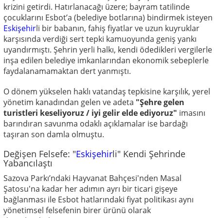
krizini getirdi. Hatırlanacağı üzere; bayram tatilinde
çocuklarını Esbot’a (belediye botlarına) bindirmek isteyen
Eskişehir
li bir babanın, fahiş fiyatlar ve uzun kuyruklar
karşısında verdiği sert tepki kamuoyunda geniş yankı
uyandırmıştı. Şehrin yerli halkı, kendi ödedikleri vergilerle
inşa edilen belediye imkanlarından ekonomik sebeplerle
faydalanamamaktan dert yanmıştı.
O dönem yükselen haklı vatandaş tepkisine karşılık, yerel
yönetim kanadından gelen ve adeta
"Şehre gelen
turistleri keseliyoruz / iyi gelir elde ediyoruz"
imasını
barındıran savunma odaklı açıklamalar ise bardağı
taşıran son damla olmuştu.
Değişen Felsefe: "
Eskişehir
li" Kendi Şehrinde
Yabancılaştı
Sazova Parkı’ndaki Hayvanat Bahçesi'nden Masal
Şatosu'na kadar her adımın ayrı bir ticari gişeye
bağlanması ile Esbot hatlarındaki fiyat politikası aynı
yönetimsel felsefenin birer ürünü olarak