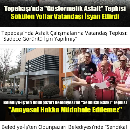
Tepebaşı’nda Asfalt Çalışmalarına Vatandaş Tepkisi:
"Sadece Görüntü İçin Yapılmış"
Belediye-İş’ten Odunpazarı Belediyesi’nde “Sendikal