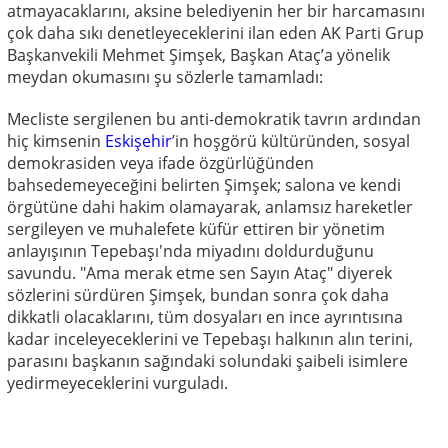
atmayacaklarını, aksine belediyenin her bir harcamasını
çok daha sıkı denetleyeceklerini ilan eden AK Parti Grup
Başkanvekili Mehmet Şimşek, Başkan Ataç’a yönelik
meydan okumasını şu sözlerle tamamladı:
Mecliste sergilenen bu anti-demokratik tavrın ardından
hiç kimsenin
Eskişehir
’in hoşgörü kültüründen, sosyal
demokrasiden veya ifade özgürlüğünden
bahsedemeyeceğini belirten Şimşek; salona ve kendi
örgütüne dahi hakim olamayarak, anlamsız hareketler
sergileyen ve muhalefete küfür ettiren bir yönetim
anlayışının Tepebaşı'nda miyadını doldurduğunu
savundu. "Ama merak etme sen Sayın Ataç" diyerek
sözlerini sürdüren Şimşek, bundan sonra çok daha
dikkatli olacaklarını, tüm dosyaları en ince ayrıntısına
kadar inceleyeceklerini ve Tepebaşı halkının alın terini,
parasını başkanın sağındaki solundaki şaibeli isimlere
yedirmeyeceklerini vurguladı.