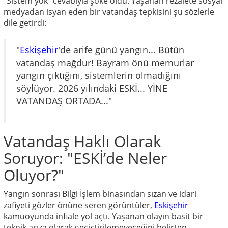
"Sistem yok" cevabıyla şoke oldu. Yaşanan rezalete sosyal
medyadan isyan eden bir vatandaş tepkisini şu sözlerle
dile getirdi:
"
Eskişehir
'de arife günü yangın... Bütün
vatandaş mağdur! Bayram önü memurlar
yangın çıktığını, sistemlerin olmadığını
söylüyor. 2026 yılındaki ESKİ... YİNE
VATANDAŞ ORTADA..."
Vatandaş Haklı Olarak
Soruyor: "ESKİ’de Neler
Oluyor?"
Yangın sonrası Bilgi İşlem binasından sızan ve idari
zafiyeti gözler önüne seren görüntüler,
Eskişehir
kamuoyunda infiale yol açtı. Yaşanan olayın basit bir
teknik arıza olarak geçiştirilemeyeceğini belirten