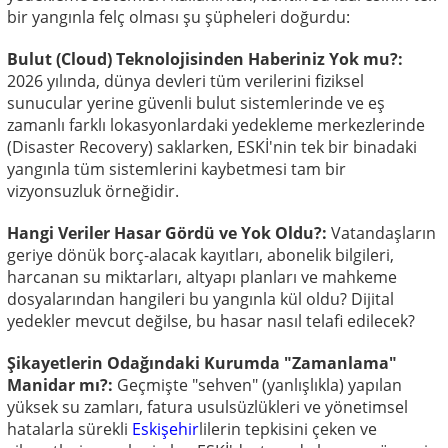
bir yangınla felç olması şu şüpheleri doğurdu:
Bulut (Cloud) Teknolojisinden Haberiniz Yok mu?:
2026 yılında, dünya devleri tüm verilerini fiziksel
sunucular yerine güvenli bulut sistemlerinde ve eş
zamanlı farklı lokasyonlardaki yedekleme merkezlerinde
(Disaster Recovery) saklarken, ESKİ'nin tek bir binadaki
yangınla tüm sistemlerini kaybetmesi tam bir
vizyonsuzluk örneğidir.
Hangi Veriler Hasar Gördü ve Yok Oldu?:
Vatandaşların
geriye dönük borç-alacak kayıtları, abonelik bilgileri,
harcanan su miktarları, altyapı planları ve mahkeme
dosyalarından hangileri bu yangınla kül oldu? Dijital
yedekler mevcut değilse, bu hasar nasıl telafi edilecek?
Şikayetlerin Odağındaki Kurumda "Zamanlama"
Manidar mı?:
Geçmişte "sehven" (yanlışlıkla) yapılan
yüksek su zamları, fatura usulsüzlükleri ve yönetimsel
hatalarla sürekli
Eskişehir
lilerin tepkisini çeken ve