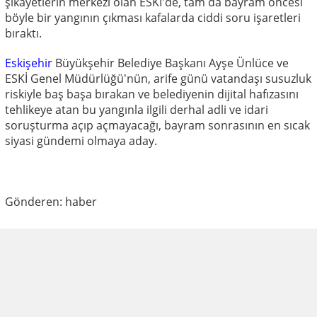
şikayetlerin merkezi olan ESKİ'de, tam da bayram öncesi
böyle bir yangının çıkması kafalarda ciddi soru işaretleri
bıraktı.
Eskişehir
Büyükşehir Belediye Başkanı Ayşe Ünlüce ve
ESKİ Genel Müdürlüğü'nün, arife günü vatandaşı susuzluk
riskiyle baş başa bırakan ve belediyenin dijital hafızasını
tehlikeye atan bu yangınla ilgili derhal adli ve idari
soruşturma açıp açmayacağı, bayram sonrasının en sıcak
siyasi gündemi olmaya aday.
Gönderen: haber