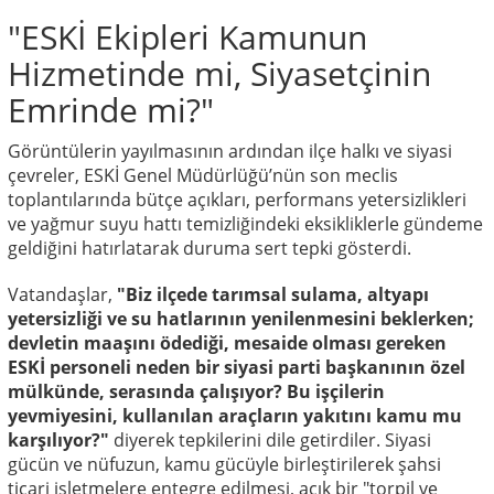
"ESKİ Ekipleri Kamunun
Hizmetinde mi, Siyasetçinin
Emrinde mi?"
Görüntülerin yayılmasının ardından ilçe halkı ve siyasi
çevreler, ESKİ Genel Müdürlüğü’nün son meclis
toplantılarında bütçe açıkları, performans yetersizlikleri
ve yağmur suyu hattı temizliğindeki eksikliklerle gündeme
geldiğini hatırlatarak duruma sert tepki gösterdi.
Vatandaşlar,
"Biz ilçede tarımsal sulama, altyapı
yetersizliği ve su hatlarının yenilenmesini beklerken;
devletin maaşını ödediği, mesaide olması gereken
ESKİ personeli neden bir siyasi parti başkanının özel
mülkünde, serasında çalışıyor? Bu işçilerin
yevmiyesini, kullanılan araçların yakıtını kamu mu
karşılıyor?"
diyerek tepkilerini dile getirdiler. Siyasi
gücün ve nüfuzun, kamu gücüyle birleştirilerek şahsi
ticari işletmelere entegre edilmesi, açık bir "torpil ve