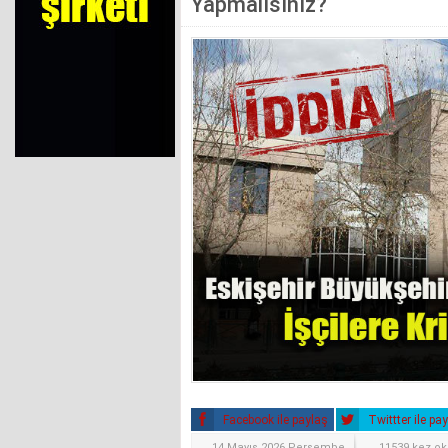
Yapmalısınız?
Facebook ile paylaş
Twittter ile pa
14 Mayıs 2026 Perşembe
11539 kez o