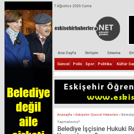
7 Ağustos 2026 Cuma
Ana Sayfa
İletişim
Sinema
Em
Güncel
Polis
Spor
Politika
Kültür Sa
Anasayfa
»
Eskişehir Güncel Haberleri
»
Belediye
Yapmalısınız?
Belediye İşçisine Hukuki Re