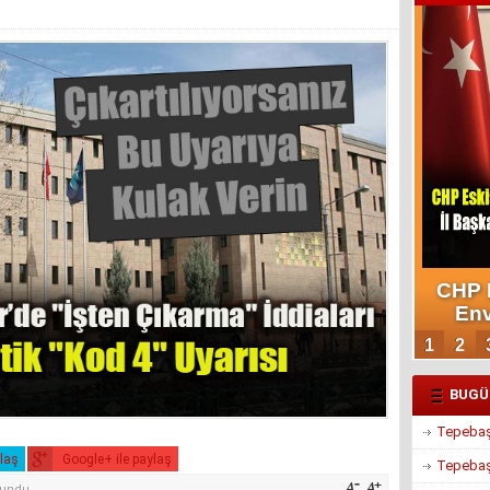
BUGÜ
Tepebaşı
ylaş
Google+ ile paylaş
Tepebaşı
kundu