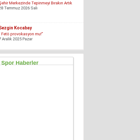
Şehir Merkezinde Tepinmeyi Bırakın Artık
28 Temmuz 2026 Salı
Sezgin Kocabay
“ Fetö provokasyon mu!”
7 Aralık 2025 Pazar
Ertu?rul Kaya
Yeni anayasa çalışmaları gene gündemde !
9 Aralık 2025 Salı
Hüseyin GÜVEN
ŞEHİT VAR! KONSER DE VAR, EĞLENCE DE!
27 Temmuz 2026 Pazartesi
Konuk Yazar
Mühendisin Durdurduğu Beton, Türkiye’nin
Durduramadığı Liyakat Sorunu
27 Haziran 2026 Cumartesi