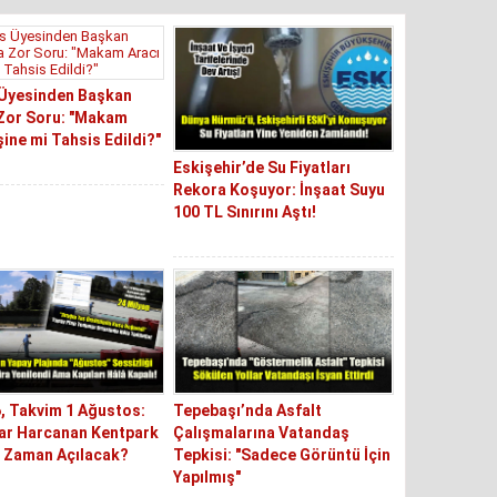
 Üyesinden Başkan
Zor Soru: "Makam
şine mi Tahsis Edildi?"
Eskişehir’de Su Fiyatları
Rekora Koşuyor: İnşaat Suyu
100 TL Sınırını Aştı!
6, Takvim 1 Ağustos:
Tepebaşı’nda Asfalt
ar Harcanan Kentpark
Çalışmalarına Vatandaş
e Zaman Açılacak?
Tepkisi: "Sadece Görüntü İçin
Yapılmış"