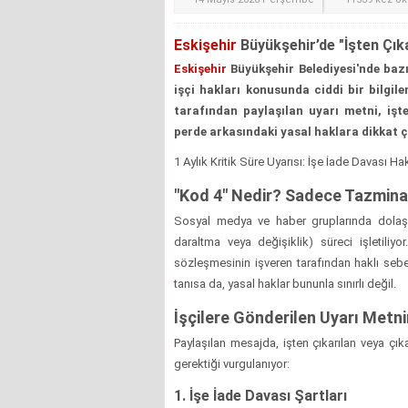
Eskişehir
Büyükşehir’de "İşten Çıkar
Eskişehir
Büyükşehir Belediyesi'nde bazı 
işçi hakları konusunda ciddi bir bilgil
tarafından paylaşılan uyarı metni, işt
perde arkasındaki yasal haklara dikkat ç
1 Aylık Kritik Süre Uyarısı: İşe İade Davası H
"Kod 4" Nedir? Sadece Tazminat
Sosyal medya ve haber gruplarında dolaşa
daraltma veya değişiklik) süreci işletiliy
sözleşmesinin işveren tarafından haklı sebe
tanısa da, yasal haklar bununla sınırlı değil.
İşçilere Gönderilen Uyarı Metn
Paylaşılan mesajda, işten çıkarılan veya çık
gerektiği vurgulanıyor:
1. İşe İade Davası Şartları