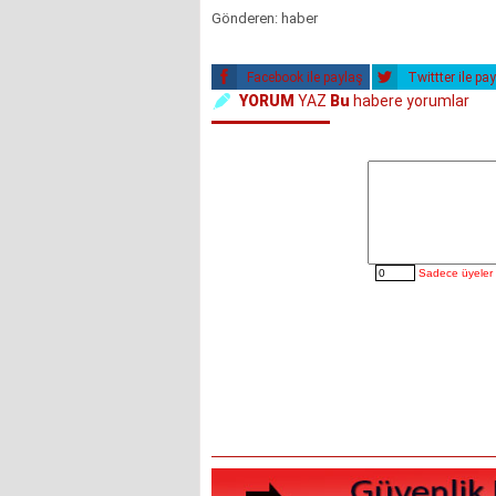
Gönderen: haber
Facebook ile paylaş
Twittter ile pa
YORUM
YAZ
Bu
habere yorumlar