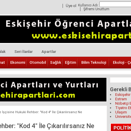
Kullanıcı Adı:
Üye ol
Şifremi Unuttum
lak
Seri İlanlar
Apartlar
nat
Ekonomi
Otomobil
Sağlık
Eğitim
Bilim Teknoloji
Ekoloji - Ç
Gerekli B
Eskişehir
Estram
Nöbetçi 
Tiyatro Et
Ulaşım
 İşçisine Hukuki Rehber: "Kod 4" İle Çıkarılırsanız Ne
Üniversit
hber: "Kod 4" İle Çıkarılırsanız Ne