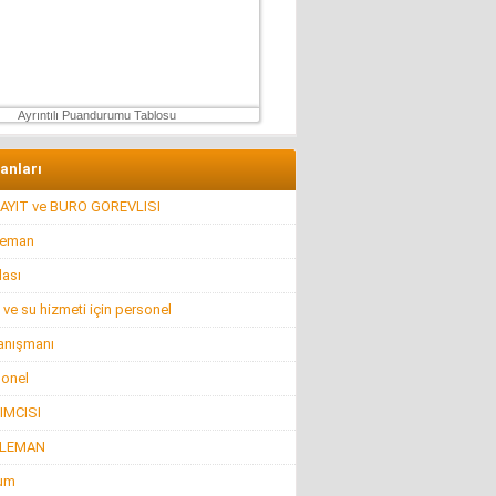
Mahmut Çetin
İstanbul Merkezli Yeni Dünya Düzeni
2 Mayıs 2026 Cumartesi
Ayrıntılı Puandurumu Tablosu
lanları
AYIT ve BURO GOREVLISI
leman
lası
 ve su hizmeti için personel
anışmanı
sonel
IMCISI
ELEMAN
rum