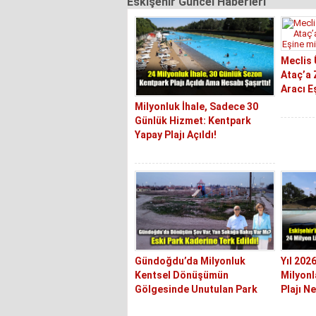
Eskişehir Güncel Haberleri
Meclis
Ataç’a 
Aracı E
Milyonluk İhale, Sadece 30
Günlük Hizmet: Kentpark
Yapay Plajı Açıldı!
Gündoğdu’da Milyonluk
Yıl 202
Kentsel Dönüşümün
Milyonl
Gölgesinde Unutulan Park
Plajı N