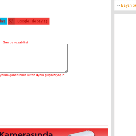
Bayan bu
ylaş
Google+ ile paylaş