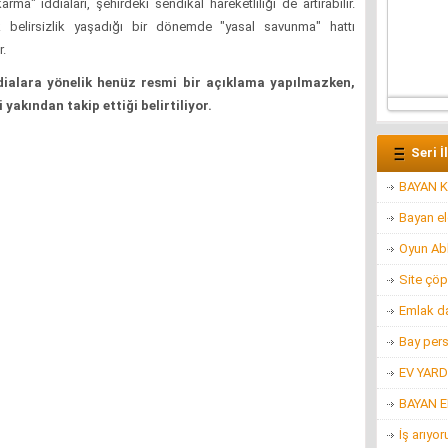
rma" iddiaları, şehirdeki sendikal hareketliliği de artırabilir.
k belirsizlik yaşadığı bir dönemde "yasal savunma" hattı
r.
dialara yönelik henüz resmi bir açıklama yapılmazken,
 yakından takip ettiği belirtiliyor.
Seri İ
BAYAN K
Bayan e
Oyun Ab
Site çöp
Emlak d
Bay per
EV YARD
BAYAN 
İş arıyo