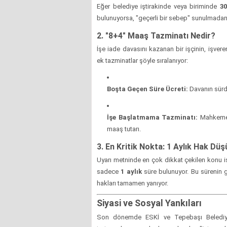
Eğer belediye iştirakinde veya biriminde
30
bulunuyorsa, "geçerli bir sebep" sunulmadan y
2. "8+4" Maaş Tazminatı Nedir?
İşe iade davasını kazanan bir işçinin, işver
ek tazminatlar şöyle sıralanıyor:
Boşta Geçen Süre Ücreti:
Davanın sürd
İşe Başlatmama Tazminatı:
Mahkemeni
maaş tutarı.
3. En Kritik Nokta: 1 Aylık Hak Dü
Uyarı metninde en çok dikkat çekilen konu 
sadece
1 aylık
süre bulunuyor. Bu sürenin 
hakları tamamen yanıyor.
Siyasi ve Sosyal Yankıları
Son dönemde ESKİ ve Tepebaşı Beledi