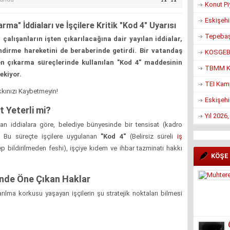
Konut Pi
Eskişehi
ma" İddiaları ve İşçilere Kritik "Kod 4" Uyarısı
Tepebaşı
çalışanların işten çıkarılacağına dair yayılan iddialar,
endirme hareketini de beraberinde getirdi. Bir vatandaş
KOSGEB’d
en çıkarma süreçlerinde kullanılan "Kod 4" maddesinin
TBMM Ko
ekiyor.
TEI Kam
akkınızı Kaybetmeyin!
Eskişehi
 Yeterli mi?
Yıl 2026
n iddialara göre, belediye bünyesinde bir tensisat (kadro
or. Bu süreçte işçilere uygulanan
"Kod 4"
(Belirsiz süreli
iş
p bildirilmeden feshi), işçiye kıdem ve ihbar tazminatı hakkı
KÖŞE
inde Öne Çıkan Haklar
arılma korkusu yaşayan işçilerin şu stratejik noktaları bilmesi