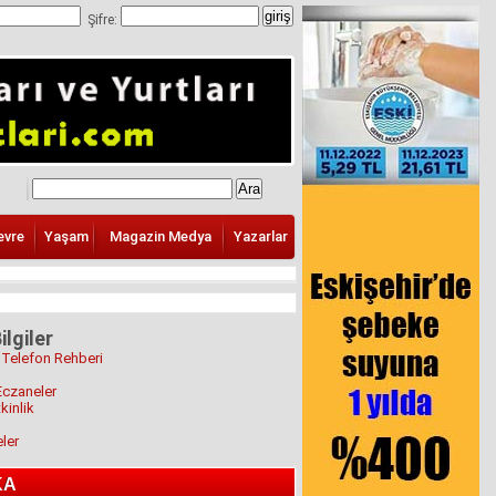
Şifre:
evre
Yaşam
Magazin Medya
Yazarlar
ilgiler
 Telefon Rehberi
Eczaneler
kinlik
eler