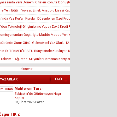
yasasında Yeni Dönem: Ofisleri Konuta Dönüştürmek İçin Son Tarih 1 Temmuz
r’e Yeni Eğitim Yuvası: Emek Anadolu Lisesi Kapılarını Açmaya Hazırlanıyor
’nda Yaz Kur’an Kursları Düzenlenen Özel Programla Açıldı
en Teknoloji Girişimlerine Yapay Zekâ Kredi Programı
misyonundan Geçti: İşte Madde Madde Yeni Öğrenci Affı Rehberi
püsünde Gurur Günü: Geleneksel Yaz Okulu 12. Kez Kapanış Yaptı
r’in İlk TEKMER’i ESTÜ Bünyesinde Kuruluyor: KOSGEB Onayı Geldi
, Takvim 1 Ağustos: Milyonlar Harcanan Kentpark Plajı Ne Zaman Açılacak?
Eskişehir
 YAZARLARI
TÜMÜ
Muhterem Turan
Eskişehir’de Görünmeyen Hayır
Kapısı
8 Şubat 2026 Pazar
Özgür TIKIZ