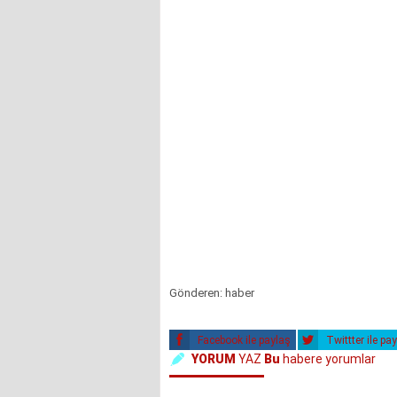
Gönderen: haber
Facebook ile paylaş
Twittter ile pa
YORUM
YAZ
Bu
habere yorumlar