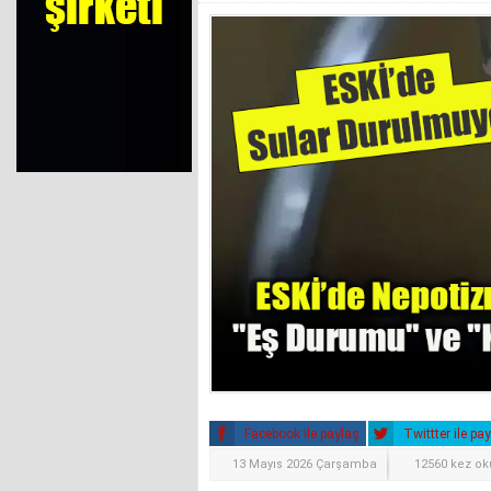
Facebook ile paylaş
Twittter ile pa
13 Mayıs 2026 Çarşamba
12560 kez o