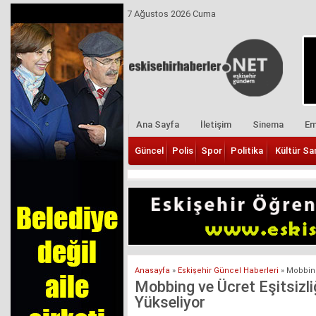
7 Ağustos 2026 Cuma
Ana Sayfa
İletişim
Sinema
Em
Güncel
Polis
Spor
Politika
Kültür Sa
Anasayfa
»
Eskişehir Güncel Haberleri
»
Mobbing 
Mobbing ve Ücret Eşitsizliğ
Yükseliyor