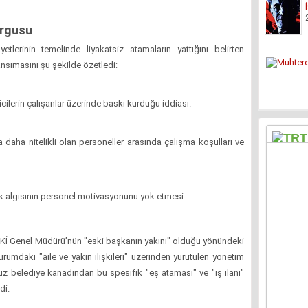
urgusu
tlerinin temelinde liyakatsiz atamaların yattığını belirten
nsımasını şu şekilde özetledi:
ilerin çalışanlar üzerinde baskı kurduğu iddiası.
 daha nitelikli olan personeller arasında çalışma koşulları ve
k algısının personel motivasyonunu yok etmesi.
SKİ Genel Müdürü’nün "eski başkanın yakını" olduğu yönündeki
kurumdaki "aile ve yakın ilişkileri" üzerinden yürütülen yönetim
enüz belediye kanadından bu spesifik "eş ataması" ve "iş ilanı"
di.