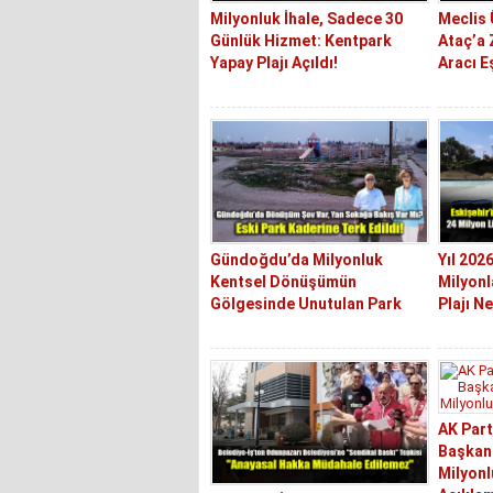
Milyonluk İhale, Sadece 30
Meclis
Günlük Hizmet: Kentpark
Ataç’a 
Yapay Plajı Açıldı!
Aracı E
Gündoğdu’da Milyonluk
Yıl 202
Kentsel Dönüşümün
Milyonl
Gölgesinde Unutulan Park
Plajı N
AK Part
Başkan
Milyonl