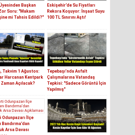
 Üyesinden Başkan
Eskişehir’de Su Fiyatları
Zor Soru: "Makam
Rekora Koşuyor: İnşaat Suyu
şine mi Tahsis Edildi?"
100 TL Sınırını Aştı!
6, Takvim 1 Ağustos:
Tepebaşı’nda Asfalt
ar Harcanan Kentpark
Çalışmalarına Vatandaş
e Zaman Açılacak?
Tepkisi: "Sadece Görüntü İçin
Yapılmış"
i Odunpazarı İlçe
ı Bandırma’dan
uk Arsa Davası