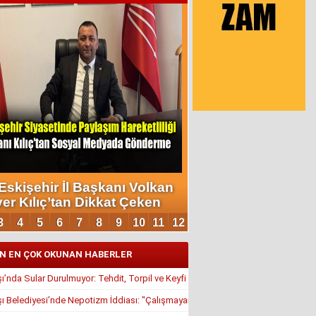
N EN ÇOK OKUNAN HABERLER
’nda Sular Durulmuyor: Tehdit, Torpil ve Keyfi Atamalar Gündemde
 Belediyesi’nde Nepotizm İddiası: "Çalışmayan Kaldı, Çavuş İstifa Ettirildi"