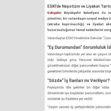
ESKİ’de Nepotizm ve Liyakat Tartış
Eskişehir
Büyükşehir Belediyesi Su ve
yönetimi, bir vatandaşın sosyal medya üz
(akraba kayırmacılığı) ve liyakat ek
huzursuzluğunun temel nedenlerini sorg
Vatandaştan ESKİ Yönetimine Salvolar: "Lise
"Eş Durumundan" Sorumluluk İd
Vatandaşın tepkisinde yer alan en çarpıcı i
oldu. İddiaya göre, Personel Müdürü’nün
gözetilmeksizin diğer personellerin başına "
gerektiren birimlerde çalışanlar arasında büyü
"Sözde" İş İlanları mı Veriliyor?
Paylaşımda dile getirilen bir diğer iddia
döneminde işe başlatılan personellerin, sonra
sürülerek şu ifadelere yer verildi:
"Seçim zamanı
iş
yerleştirdikleri personel