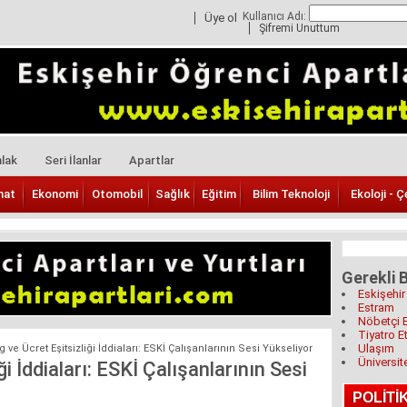
Kullanıcı Adı:
Üye ol
Şifremi Unuttum
lak
Seri İlanlar
Apartlar
nat
Ekonomi
Otomobil
Sağlık
Eğitim
Bilim Teknoloji
Ekoloji - Ç
Gerekli B
Eskişehir
Estram
Nöbetçi 
Tiyatro Et
Ulaşım
ve Ücret Eşitsizliği İddiaları: ESKİ Çalışanlarının Sesi Yükseliyor
Üniversit
i İddiaları: ESKİ Çalışanlarının Sesi