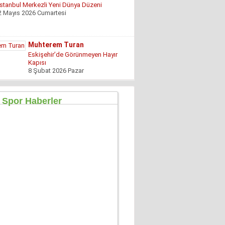
Eskişehir’de Görünmeyen Hayır
Kapısı
8 Şubat 2026 Pazar
Özgür TIKIZ
Şehir Merkezinde Tepinmeyi Bırakın Artık
28 Temmuz 2026 Salı
Sezgin Kocabay
“ Fetö provokasyon mu!”
7 Aralık 2025 Pazar
Ertu?rul Kaya
Yeni anayasa çalışmaları gene
gündemde !
9 Aralık 2025 Salı
Hüseyin GÜVEN
ŞEHİT VAR! KONSER DE VAR, EĞLENCE DE!
27 Temmuz 2026 Pazartesi