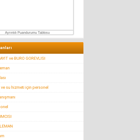
Konuk Yazar
Mühendisin Durdurduğu Beton,
Türkiye’nin Durduramadığı Liyakat
Sorunu
27 Haziran 2026 Cumartesi
Ayrıntılı Puandurumu Tablosu
lanları
AYIT ve BURO GOREVLISI
leman
lası
 ve su hizmeti için personel
anışmanı
sonel
IMCISI
ELEMAN
rum