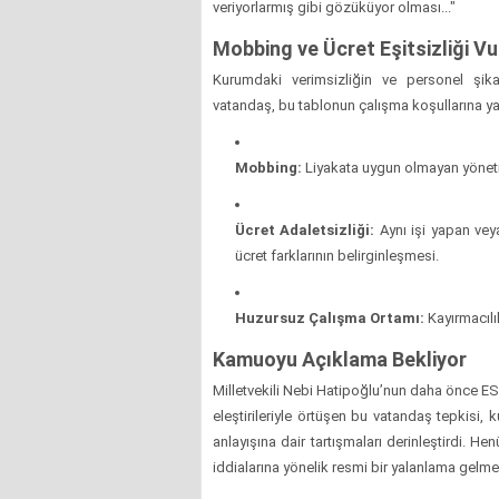
veriyorlarmış gibi gözüküyor olması..."
Mobbing ve Ücret Eşitsizliği V
Kurumdaki verimsizliğin ve personel şikaye
vatandaş, bu tablonun çalışma koşullarına ya
Mobbing:
Liyakata uygun olmayan yönetic
Ücret Adaletsizliği:
Aynı işi yapan veya
ücret farklarının belirginleşmesi.
Huzursuz Çalışma Ortamı:
Kayırmacılı
Kamuoyu Açıklama Bekliyor
Milletvekili Nebi Hatipoğlu’nun daha önce E
eleştirileriyle örtüşen bu vatandaş tepkisi, 
anlayışına dair tartışmaları derinleştirdi. H
iddialarına yönelik resmi bir yalanlama gelme