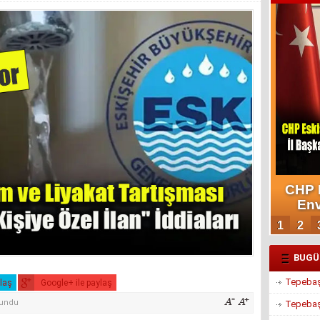
BUGÜ
Tepebaşı
ylaş
Google+ ile paylaş
kundu
Tepebaşı