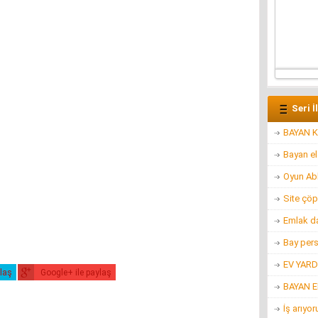
Seri İ
BAYAN K
Bayan e
Oyun Ab
Site çöp
Emlak d
Bay per
EV YARD
ylaş
Google+ ile paylaş
BAYAN 
İş arıyo