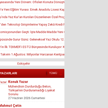
yasasında Yeni Dönem: Ofisleri Konuta Dönüştürmek İçin Son Tarih 1 Temmuz
r’e Yeni Eğitim Yuvası: Emek Anadolu Lisesi Kapılarını Açmaya Hazırlanıyor
’nda Yaz Kur’an Kursları Düzenlenen Özel Programla Açıldı
en Teknoloji Girişimlerine Yapay Zekâ Kredi Programı
misyonundan Geçti: İşte Madde Madde Yeni Öğrenci Affı Rehberi
püsünde Gurur Günü: Geleneksel Yaz Okulu 12. Kez Kapanış Yaptı
r’in İlk TEKMER’i ESTÜ Bünyesinde Kuruluyor: KOSGEB Onayı Geldi
, Takvim 1 Ağustos: Milyonlar Harcanan Kentpark Plajı Ne Zaman Açılacak?
Eskişehir
 YAZARLARI
TÜMÜ
Mahmut Çetin
İstanbul Merkezli Yeni Dünya Düzeni
2 Mayıs 2026 Cumartesi
Muhterem Turan