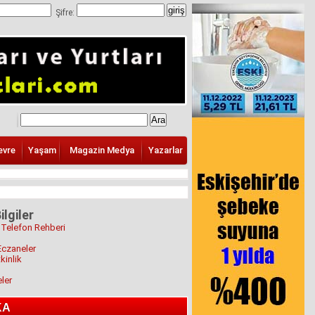
Şifre:
evre
Yaşam
Magazin Medya
Yazarlar
ilgiler
 Telefon Rehberi
Eczaneler
kinlik
eler