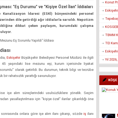
Konut Pi
ması: "Eş Durumu" ve "Kişiye Özel İlan" İddiaları
Eskişehi
 Kanalizasyon İdaresi (ESKİ) bünyesindeki personel
Tepebaşı
erinden dile getirdiği ağır iddialarla sarsıldı. Nepotizm
sikliğine dikkat çeken paylaşım, kurumdaki çalışma
KOSGEB’d
uluyor.
TBMM Ko
 Mezunu Eş Sorumlu Yapıldı" İddiası
TEI Kam
diası
Eskişehi
ddia,
Eskişehir
Büyükşehir Belediyesi Personel Müdürü ile ilgili
Yıl 2026
 45 yaşındaki lise mezunu eşi, kurum içerisinde liyakat
sorumlu" olarak getirildi. Bu durumun, teknik bilgi ve tecrübe
k bir rahatsızlık yarattığı savunuluyor.
KÖŞE
 ise işe alım süreçlerindeki usulsüzlüklere yönelik. Seçim
dan yasallaştırılması için "kişiye özel" ilanlar çıkarıldığı öne
in sonrasında onlara göre işe alım ilanı çıkarıp, sözde
iş
ilanı