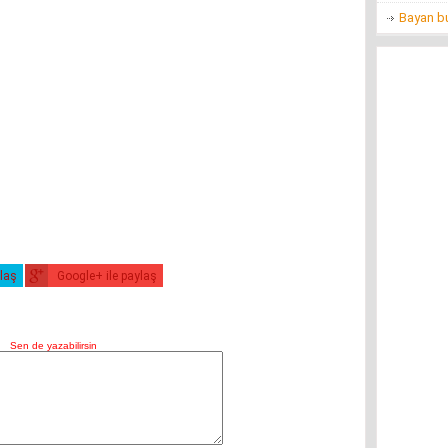
Bayan bu
ylaş
Google+ ile paylaş