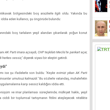
nlıkavak bölgesindeki boş arazilerle ilgili oldu. Yakında bu
 iddia eden kullanıcı, şu öngörüde bulundu:
nındaki boş tarlaların yeşil alandan çıkarılarak yoğun konut
lanı AK Parti imara açsaydı, CHP teşkilatı Meclis'te pankart açar,
i herkes sessiz,"
diyerek siyasi bir eleştiri getirdi.
ydı"
mı ise şu ifadelerle son buldu:
"Keşke evimizi yıkan AK Parti
 insanlar umutsuz kalmazdı."
Bu sözlerle vatandaş, muhalefetin
uygulamalarına karşı sessiz kaldığını iddia etti.
önüşüm ve imar planlaması süreçlerinde; mülkiyet hakkı, yeşil
 ciddi bir toplumsal tartışmanın fitilini ateşleyecek nitelikte