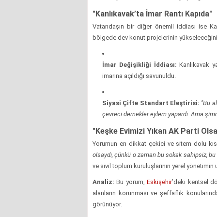
"Kanlıkavak’ta İmar Rantı Kapıda"
Vatandaşın bir diğer önemli iddiası ise Ka
bölgede dev konut projelerinin yükseleceğini
İmar Değişikliği İddiası:
Kanlıkavak ya
imarına açıldığı savunuldu.
Siyasi Çifte Standart Eleştirisi:
"Bu a
çevreci dernekler eylem yapardı. Ama şimd
"Keşke Evimizi Yıkan AK Parti Olsa
Yorumun en dikkat çekici ve sitem dolu kıs
olsaydı, çünkü o zaman bu sokak sahipsiz, bu
ve sivil toplum kuruluşlarının yerel yönetimin 
Analiz:
Bu yorum,
Eskişehir
’deki kentsel d
alanların korunması ve şeffaflık konularında
görünüyor.