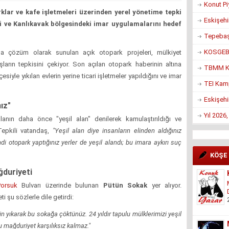
Konut Pi
lar ve kafe işletmeleri üzerinden yerel yönetime tepki
Eskişehi
 ve Kanlıkavak bölgesindeki imar uygulamalarını hedef
Tepebaşı
KOSGEB’d
 çözüm olarak sunulan açık otopark projeleri, mülkiyet
ların tepkisini çekiyor. Son açılan otopark haberinin altına
TBMM Ko
iyle yıkılan evlerin yerine ticari işletmeler yapıldığını ve imar
TEI Kam
Eskişehi
ız"
Yıl 2026
anın daha önce "yeşil alan" denilerek kamulaştırıldığı ve
. Tepkili vatandaş,
"Yeşil alan diye insanların elinden aldığınız
imdi otopark yaptığınız yerler de yeşil alandı; bu imara aykırı suç
KÖŞE
duriyeti
Porsuk
Bulvarı üzerinde bulunan
Pütün Sokak
yer alıyor.
 şu sözlerle dile getirdi:
çin yıkarak bu sokağa çöktünüz. 24 yıldır tapulu mülklerimizi yeşil
u mağduriyet karşılıksız kalmaz."