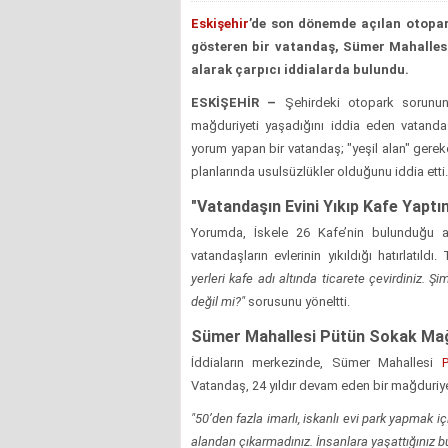
Eskişehir
’de son dönemde açılan otopark
gösteren bir vatandaş, Sümer Mahallesi
alarak çarpıcı iddialarda bulundu.
ESKİŞEHİR –
Şehirdeki otopark sorununa
mağduriyeti yaşadığını iddia eden vatandaş
yorum yapan bir vatandaş; "yeşil alan" gerekçes
planlarında usulsüzlükler olduğunu iddia etti.
"Vatandaşın Evini Yıkıp Kafe Yaptın
Yorumda, İskele 26 Kafe’nin bulunduğu al
vatandaşların evlerinin yıkıldığı hatırlatıldı
yerleri kafe adı altında ticarete çevirdiniz. Ş
değil mi?"
sorusunu yöneltti.
Sümer Mahallesi Pütün Sokak Mağ
İddiaların merkezinde, Sümer Mahallesi
Vatandaş, 24 yıldır devam eden bir mağduriyeti
"50’den fazla imarlı, iskanlı evi park yapmak i
alandan çıkarmadınız. İnsanlara yaşattığınız b