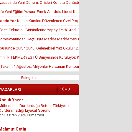
yasasında Yeni Dönem: Ofisleri Konuta Dönüştürmek İçin Son Tarih 1 Temmuz
r’e Yeni Eğitim Yuvası: Emek Anadolu Lisesi Kapılarını Açmaya Hazırlanıyor
’nda Yaz Kur’an Kursları Düzenlenen Özel Programla Açıldı
en Teknoloji Girişimlerine Yapay Zekâ Kredi Programı
misyonundan Geçti: İşte Madde Madde Yeni Öğrenci Affı Rehberi
püsünde Gurur Günü: Geleneksel Yaz Okulu 12. Kez Kapanış Yaptı
r’in İlk TEKMER’i ESTÜ Bünyesinde Kuruluyor: KOSGEB Onayı Geldi
, Takvim 1 Ağustos: Milyonlar Harcanan Kentpark Plajı Ne Zaman Açılacak?
Eskişehir
 YAZARLARI
TÜMÜ
Konuk Yazar
Mühendisin Durdurduğu Beton, Türkiye’nin
Durduramadığı Liyakat Sorunu
27 Haziran 2026 Cumartesi
Mahmut Çetin