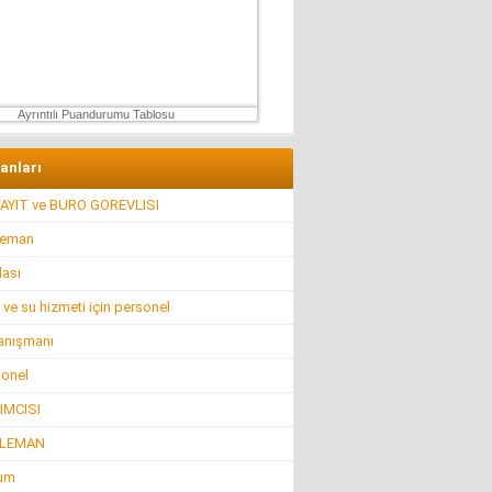
Hüseyin GÜVEN
ŞEHİT VAR! KONSER DE VAR, EĞLENCE DE!
27 Temmuz 2026 Pazartesi
Ayrıntılı Puandurumu Tablosu
lanları
AYIT ve BURO GOREVLISI
leman
lası
 ve su hizmeti için personel
anışmanı
sonel
IMCISI
ELEMAN
rum