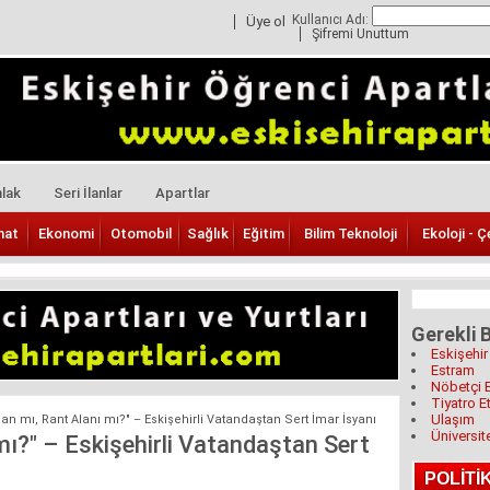
Kullanıcı Adı:
Üye ol
Şifremi Unuttum
lak
Seri İlanlar
Apartlar
nat
Ekonomi
Otomobil
Sağlık
Eğitim
Bilim Teknoloji
Ekoloji - Ç
Gerekli B
Eskişehir
Estram
Nöbetçi 
Tiyatro Et
Ulaşım
lan mı, Rant Alanı mı?" – Eskişehirli Vatandaştan Sert İmar İsyanı
Üniversit
 mı?" – Eskişehirli Vatandaştan Sert