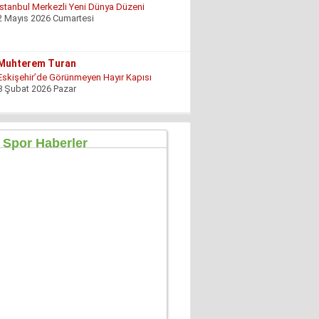
İstanbul Merkezli Yeni Dünya Düzeni
2 Mayıs 2026 Cumartesi
Muhterem Turan
Eskişehir’de Görünmeyen Hayır Kapısı
8 Şubat 2026 Pazar
Özgür TIKIZ
Şehir Merkezinde Tepinmeyi Bırakın Artık
28 Temmuz 2026 Salı
Sezgin Kocabay
“ Fetö provokasyon mu!”
7 Aralık 2025 Pazar
Ertu?rul Kaya
Yeni anayasa çalışmaları gene gündemde !
9 Aralık 2025 Salı