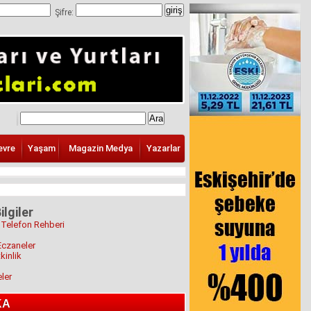
Şifre:
evre
Yaşam
Magazin Medya
Yazarlar
ilgiler
 Telefon Rehberi
Eczaneler
kinlik
eler