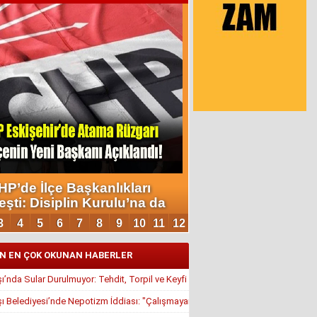
N EN ÇOK OKUNAN HABERLER
’nda Sular Durulmuyor: Tehdit, Torpil ve Keyfi Atamalar Gündemde
 Belediyesi’nde Nepotizm İddiası: "Çalışmayan Kaldı, Çavuş İstifa Ettirildi"