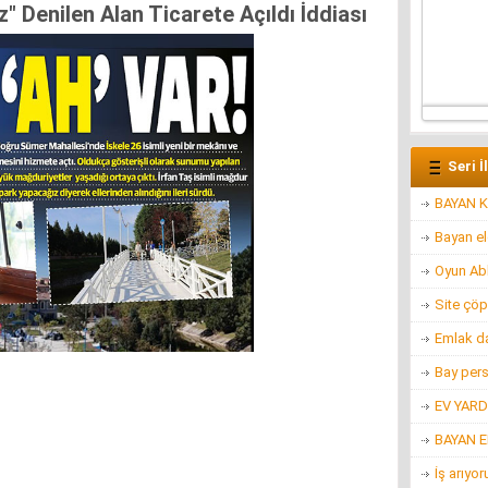
" Denilen Alan Ticarete Açıldı İddiası
Seri İ
BAYAN K
Bayan e
Oyun Ab
Site çöp
Emlak d
Bay per
EV YARD
BAYAN 
İş arıyo