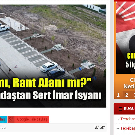
BUGÜ
Tepebaşı
ylaş
Google+ ile paylaş
undu
Tepebaşı