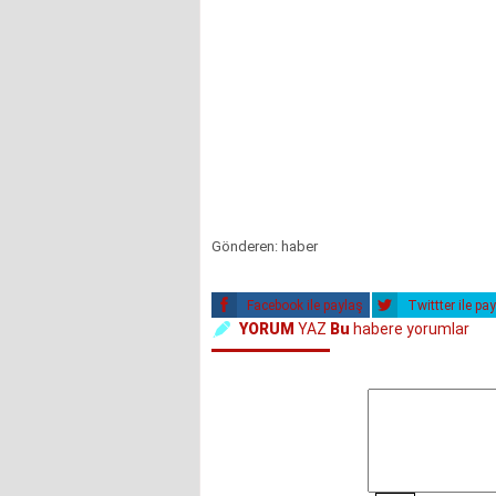
Gönderen: haber
Facebook ile paylaş
Twittter ile pa
YORUM
YAZ
Bu
habere yorumlar