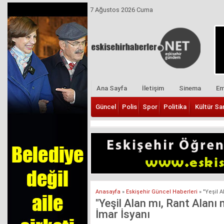
7 Ağustos 2026 Cuma
Ana Sayfa
İletişim
Sinema
Em
Güncel
Polis
Spor
Politika
Kültür Sa
Anasayfa
»
Eskişehir Güncel Haberleri
»
"Yeşil A
"Yeşil Alan mı, Rant Alanı
İmar İsyanı