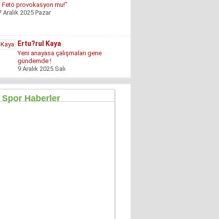
Yeni anayasa çalışmaları gene
gündemde !
9 Aralık 2025 Salı
Hüseyin GÜVEN
ŞEHİT VAR! KONSER DE VAR, EĞLENCE DE!
27 Temmuz 2026 Pazartesi
Konuk Yazar
Mühendisin Durdurduğu Beton, Türkiye’nin
Durduramadığı Liyakat Sorunu
27 Haziran 2026 Cumartesi
Mahmut Çetin
İstanbul Merkezli Yeni Dünya Düzeni
2 Mayıs 2026 Cumartesi
Muhterem Turan
Eskişehir’de Görünmeyen Hayır Kapısı
8 Şubat 2026 Pazar