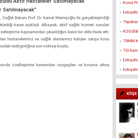
Çözüldü Aktif Hastaneler Satılmayacak
Konut Pi
ar Satılmayacak”
Eskişehi
, Sağlık Bakanı Prof. Dr. Kemal Memişoğlu ile gerçekleştirdiği
Tepebaşı
ediği kararı açıkladı. Albayrak, aktif sağlık hizmeti sunulan
KOSGEB’d
zelleştirme kapsamından çıkarıldığını kesin bir dille ifade etti.
lan hastanelerimiz ve sağlık alanlarımız katiyen satışa konu
TBMM Ko
nudaki tedirginliğine son noktayı koydu.
TEI Kam
Eskişehi
cesinde özelleştirme kararından vazgeçilen ve koruma altına
Eskişehi
KÖŞE