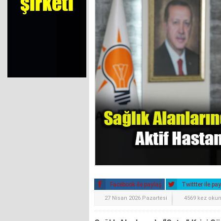
Facebook ile paylaş
Twittter ile pa
27 Nisan 2026 Pazartesi
4569 kez oku