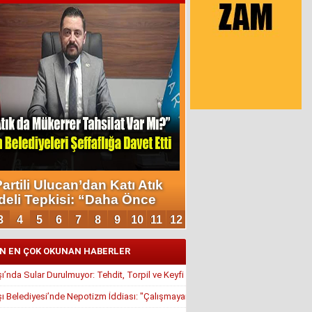
N EN ÇOK OKUNAN HABERLER
’nda Sular Durulmuyor: Tehdit, Torpil ve Keyfi Atamalar Gündemde
 Belediyesi’nde Nepotizm İddiası: "Çalışmayan Kaldı, Çavuş İstifa Ettirildi"