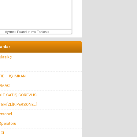
Özgür TIKIZ
Şehir Merkezinde Tepinmeyi Bırakın Artık
28 Temmuz 2026 Salı
Ayrıntılı Puandurumu Tablosu
lanları
lasikçi
R
E — İŞ İMKANI
AMACI
IT SATIŞ GÖREVLİSİ
TEMİZLİK PERSONELİ
ersonel
 Operatörü
CI