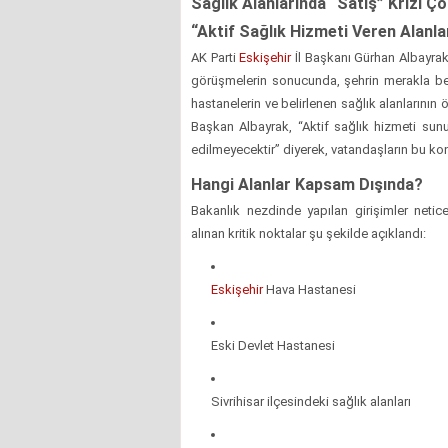
Sağlık Alanlarında “Satış” Krizi 
“Aktif Sağlık Hizmeti Veren Alanl
AK Parti
Eskişehir
İl Başkanı Gürhan Albayrak
görüşmelerin sonucunda, şehrin merakla bekl
hastanelerin ve belirlenen sağlık alanlarının ö
Başkan Albayrak, “Aktif sağlık hizmeti sunu
edilmeyecektir” diyerek, vatandaşların bu ko
Hangi Alanlar Kapsam Dışında?
Bakanlık nezdinde yapılan girişimler neti
alınan kritik noktalar şu şekilde açıklandı:
Eskişehir
Hava Hastanesi
Eski Devlet Hastanesi
Sivrihisar ilçesindeki sağlık alanları