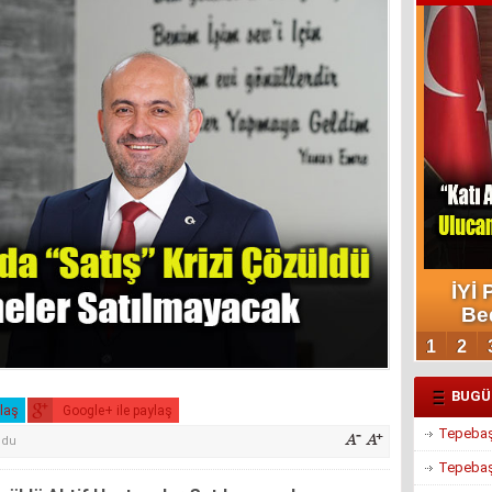
BUGÜ
ylaş
Google+ ile paylaş
Tepebaşı
ndu
Tepebaşı