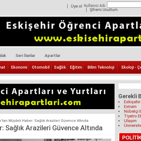
Kullanıcı Adı:
Üye ol
Şifremi Unuttum
lak
Seri İlanlar
Apartlar
nat
Ekonomi
Otomobil
Sağlık
Eğitim
Bilim Teknoloji
Ekoloji - Ç
Gerekli B
Eskişehir
Estram
Nöbetçi 
Tiyatro Et
Ulaşım
k’tan Müjdeli Haber: Sağlık Arazileri Güvence Altında
Üniversit
: Sağlık Arazileri Güvence Altında