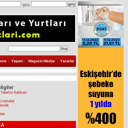
Şifre:
evre
Yaşam
Magazin Medya
Yazarlar
ilgiler
 Telefon Rehberi
Eczaneler
kinlik
eler