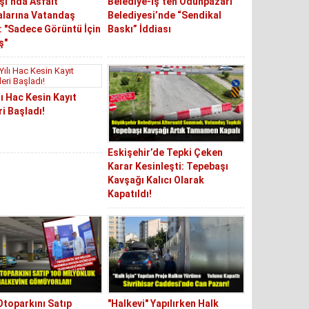
ı’nda Asfalt
Belediye-İş’ten Odunpazarı
alarına Vatandaş
Belediyesi’nde “Sendikal
: "Sadece Görüntü İçin
Baskı” İddiası
ş"
lı Hac Kesin Kayıt
ri Başladı!
Eskişehir’de Tepki Çeken
Karar Kesinleşti: Tepebaşı
Kavşağı Kalıcı Olarak
Kapatıldı!
Otoparkını Satıp
"Halkevi" Yapılırken Halk