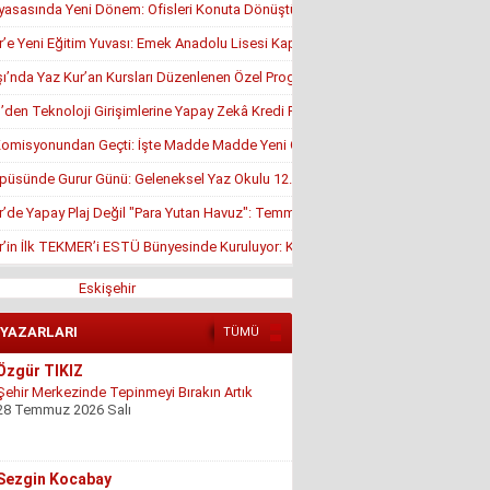
yasasında Yeni Dönem: Ofisleri Konuta Dönüştürmek İçin Son Tarih 1 Temmuz
r’e Yeni Eğitim Yuvası: Emek Anadolu Lisesi Kapılarını Açmaya Hazırlanıyor
’nda Yaz Kur’an Kursları Düzenlenen Özel Programla Açıldı
en Teknoloji Girişimlerine Yapay Zekâ Kredi Programı
misyonundan Geçti: İşte Madde Madde Yeni Öğrenci Affı Rehberi
püsünde Gurur Günü: Geleneksel Yaz Okulu 12. Kez Kapanış Yaptı
r’de Yapay Plaj Değil "Para Yutan Havuz": Temmuz Ortasında Hâlâ Kapalı!
r’in İlk TEKMER’i ESTÜ Bünyesinde Kuruluyor: KOSGEB Onayı Geldi
Eskişehir
 YAZARLARI
TÜMÜ
Sezgin Kocabay
“ Fetö provokasyon mu!”
7 Aralık 2025 Pazar
Ertu?rul Kaya