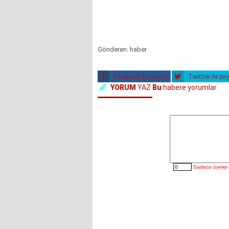
Gönderen: haber
Facebook ile paylaş
Twittter ile pa
YORUM
YAZ
Bu
habere yorumlar