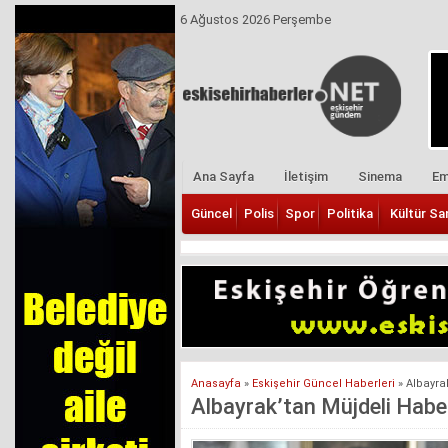
6 Ağustos 2026 Perşembe
Ana Sayfa
İletişim
Sinema
Em
Güncel
Polis
Spor
Politika
Kültür Sa
Anasayfa
»
Eskişehir Güncel Haberleri
»
Albayra
Albayrak’tan Müjdeli Haber