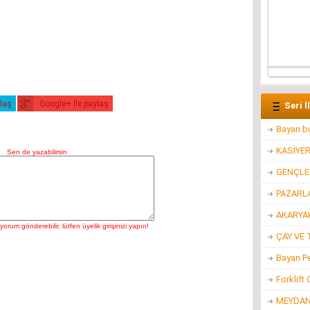
ylaş
Google+ ile paylaş
Seri İ
Bayan bu
KASİYE
GENÇLER
PAZARL
AKARYAK
ÇAY VE 
Bayan P
Forklift
MEYDAN