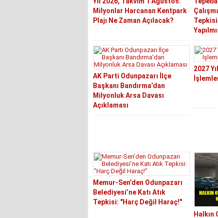
Yıl 2026, Takvim 1 Ağustos:
Tepebaş
Milyonlar Harcanan Kentpark
Çalışm
Plajı Ne Zaman Açılacak?
Tepkisi
Yapılmı
2027 Yı
AK Parti Odunpazarı İlçe
İşlemle
Başkanı Bandırma’dan
Milyonluk Arsa Davası
Açıklaması
Memur-Sen’den Odunpazarı
Belediyesi’ne Katı Atık
Tepkisi: "Harç Değil Haraç!"
Halkın 