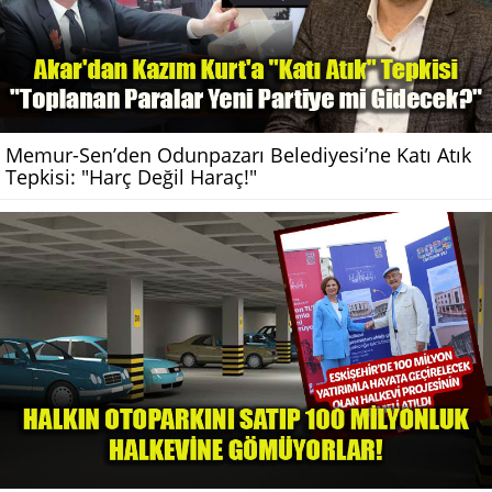
Memur-Sen’den Odunpazarı Belediyesi’ne Katı Atık
Tepkisi: "Harç Değil Haraç!"