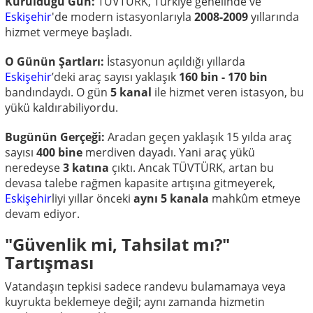
Kurulduğu Gün:
TÜVTÜRK, Türkiye genelinde ve
Eskişehir
'de modern istasyonlarıyla
2008-2009
yıllarında
hizmet vermeye başladı.
O Günün Şartları:
İstasyonun açıldığı yıllarda
Eskişehir
’deki araç sayısı yaklaşık
160 bin - 170 bin
bandındaydı. O gün
5 kanal
ile hizmet veren istasyon, bu
yükü kaldırabiliyordu.
Bugünün Gerçeği:
Aradan geçen yaklaşık 15 yılda araç
sayısı
400 bine
merdiven dayadı. Yani araç yükü
neredeyse
3 katına
çıktı. Ancak TÜVTÜRK, artan bu
devasa talebe rağmen kapasite artışına gitmeyerek,
Eskişehir
liyi yıllar önceki
aynı 5 kanala
mahkûm etmeye
devam ediyor.
"Güvenlik mi, Tahsilat mı?"
Tartışması
Vatandaşın tepkisi sadece randevu bulamamaya veya
kuyrukta beklemeye değil; aynı zamanda hizmetin