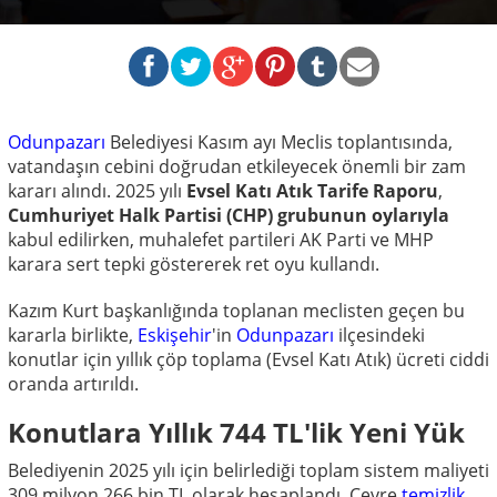
Odunpazarı
Belediyesi Kasım ayı Meclis toplantısında,
vatandaşın cebini doğrudan etkileyecek önemli bir zam
kararı alındı. 2025 yılı
Evsel Katı Atık Tarife Raporu
,
Cumhuriyet Halk Partisi (CHP) grubunun oylarıyla
kabul edilirken, muhalefet partileri AK Parti ve MHP
karara sert tepki göstererek ret oyu kullandı.
Kazım Kurt başkanlığında toplanan meclisten geçen bu
kararla birlikte,
Eskişehir
'in
Odunpazarı
ilçesindeki
konutlar için yıllık çöp toplama (Evsel Katı Atık) ücreti ciddi
oranda artırıldı.
Konutlara Yıllık 744 TL'lik Yeni Yük
Belediyenin 2025 yılı için belirlediği toplam sistem maliyeti
309 milyon 266 bin TL olarak hesaplandı. Çevre
temizlik