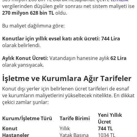
vergilerinden düşülen gelir sonrası net sistem maliyeti ise
270 milyon 628 bin TL
oldu.
Bu maliyet dağılımına göre:
Konutlar için yıllık evsel katı atık ücreti:
744 Lira
olarak belirlendi.
Aylık Konut Ücreti:
Vatandaşın hanesine aylık
62 Lira
olarak yansıyacak.
İşletme ve Kurumlara Ağır Tarifeler
Konut dışı yerler için belirlenen ücret tarifeleri de esnaf
ve kurumların maliyetlerini yükseltecek nitelikte. En dikkat
çekici zamlar şunlar:
Yeni Yıllık
Kurum/İşletme Türü
Tarife Birimi
Ücret
Konut
Yıllık
744 TL
Hastaneler
Yatak Başına
1034 TL