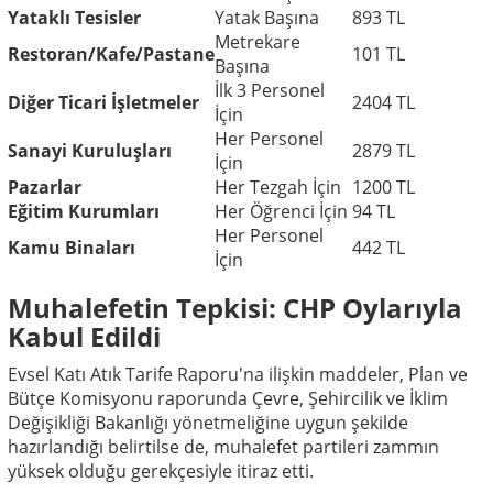
Yataklı Tesisler
Yatak Başına
893 TL
Metrekare
Restoran/Kafe/Pastane
101 TL
Başına
İlk 3 Personel
Diğer Ticari İşletmeler
2404 TL
İçin
Her Personel
Sanayi Kuruluşları
2879 TL
İçin
Pazarlar
Her Tezgah İçin
1200 TL
Eğitim Kurumları
Her Öğrenci İçin
94 TL
Her Personel
Kamu Binaları
442 TL
İçin
Muhalefetin Tepkisi: CHP Oylarıyla
Kabul Edildi
Evsel Katı Atık Tarife Raporu'na ilişkin maddeler, Plan ve
Bütçe Komisyonu raporunda Çevre, Şehircilik ve İklim
Değişikliği Bakanlığı yönetmeliğine uygun şekilde
hazırlandığı belirtilse de, muhalefet partileri zammın
yüksek olduğu gerekçesiyle itiraz etti.