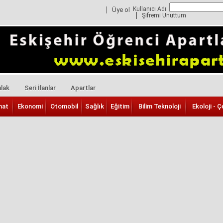
Kullanıcı Adı:
Üye ol
Şifremi Unuttum
lak
Seri İlanlar
Apartlar
nat
Ekonomi
Otomobil
Sağlık
Eğitim
Bilim Teknoloji
Ekoloji - Ç