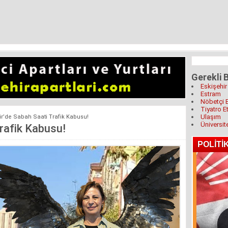
Gerekli B
Eskişehir
Estram
Nöbetçi 
Tiyatro Et
Ulaşım
ir’de Sabah Saati Trafik Kabusu!
Üniversit
Trafik Kabusu!