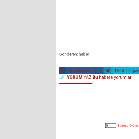
Gönderen: haber
Facebook ile paylaş
Twittter ile pa
YORUM
YAZ
Bu
habere yorumlar