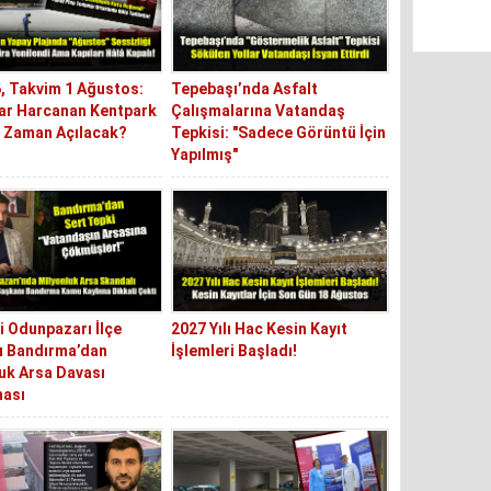
6, Takvim 1 Ağustos:
Tepebaşı’nda Asfalt
ar Harcanan Kentpark
Çalışmalarına Vatandaş
e Zaman Açılacak?
Tepkisi: "Sadece Görüntü İçin
Yapılmış"
i Odunpazarı İlçe
2027 Yılı Hac Kesin Kayıt
ı Bandırma’dan
İşlemleri Başladı!
uk Arsa Davası
ması