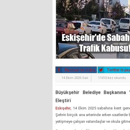
Facebook ile paylaş
Twittter ile pa
14 Ekim 2025 Salı
11010 kez okundu
Büyükşehir Belediye Başkanına 
Eleştiri
Eskişehir
, 14 Ekim 2025 sabahına kent geneli
Şehrin birçok ana arterinde erken saatlerde b
yetişmeye çalışan vatandaşlar ve okula gitm