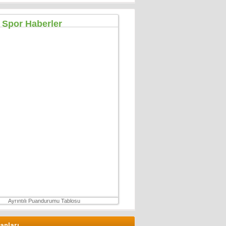
Özgür TIKIZ
Şehir Merkezinde Tepinmeyi Bırakın Artık
28 Temmuz 2026 Salı
Sezgin Kocabay
“ Fetö provokasyon mu!”
7 Aralık 2025 Pazar
Ertu?rul Kaya
Yeni anayasa çalışmaları gene gündemde !
9 Aralık 2025 Salı
Hüseyin GÜVEN
ŞEHİT VAR! KONSER DE VAR, EĞLENCE DE!
27 Temmuz 2026 Pazartesi
Ayrıntılı Puandurumu Tablosu
lanları