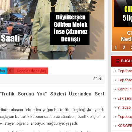
BUGÜ
Tepebaşı
ylaş
Google+ ile paylaş
Tepebaşı
Konut Pi
"Trafik Sorunu Yok" Sözleri Üzerinden Sert
Eskişehi
Yıl 2026
nde ulaşımı felç eden yoğun bir trafik sıkışıklığıyla uyandı.
Tepebaşı
aşlayan bu trafik kabusu saatlerce sürerken, özellikle işlerine
ek isteyen öğrenciler büyük mağduriyet yaşadı.
KOSGEB’d