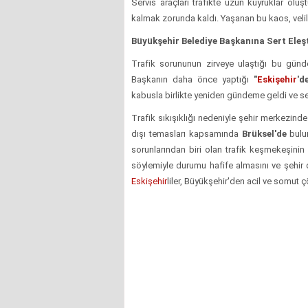
Servis araçları trafikte uzun kuyruklar olu
kalmak zorunda kaldı. Yaşanan bu kaos, velile
Büyükşehir Belediye Başkanına Sert Eleşt
Trafik sorununun zirveye ulaştığı bu gün
Başkanın daha önce yaptığı
"
Eskişehir
'd
kabusla birlikte yeniden gündeme geldi ve ser
Trafik sıkışıklığı nedeniyle şehir merkezind
dışı temasları kapsamında
Brüksel'de
bulun
sorunlarından biri olan trafik keşmekeşini
söylemiyle durumu hafife almasını ve şehir d
Eskişehir
liler, Büyükşehir'den acil ve somut 