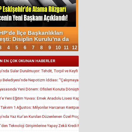
N EN ÇOK OKUNAN HABERLER
’nda Sular Durulmuyor: Tehdit, Torpil ve Keyfi Atamalar Gündemde
 Belediyesi’nde Nepotizm İddiası: "Çalışmayan Kaldı, Çavuş İstifa Ettirildi"
yasasında Yeni Dönem: Ofisleri Konuta Dönüştürmek İçin Son Tarih 1 Temmuz
r’e Yeni Eğitim Yuvası: Emek Anadolu Lisesi Kapılarını Açmaya Hazırlanıyor
, Takvim 1 Ağustos: Milyonlar Harcanan Kentpark Plajı Ne Zaman Açılacak?
’nda Yaz Kur’an Kursları Düzenlenen Özel Programla Açıldı
en Teknoloji Girişimlerine Yapay Zekâ Kredi Programı