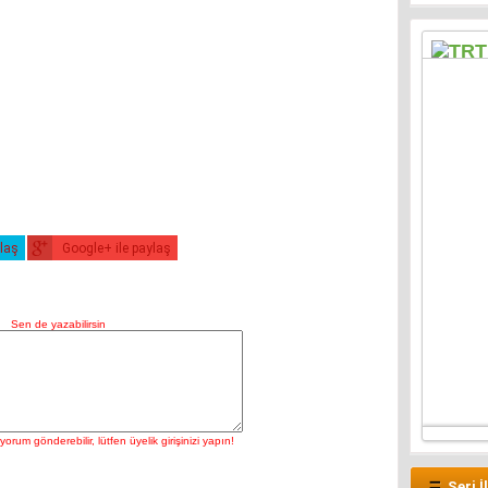
ylaş
Google+ ile paylaş
Seri İ