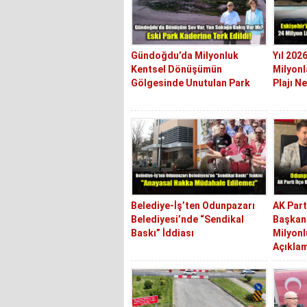
Gündoğdu’da Milyonluk
Yıl 202
Kentsel Dönüşümün
Milyonl
Gölgesinde Unutulan Park
Plajı N
Belediye-İş’ten Odunpazarı
AK Part
Belediyesi’nde “Sendikal
Başkan
Baskı” İddiası
Milyonl
Açıkla