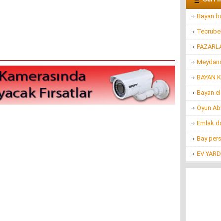
Bayan bu
Tecrubel
PAZARL
Meydanc
BAYAN K
Bayan e
Oyun Ab
Emlak d
Bay per
EV YARD