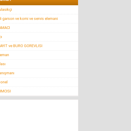
lasikçi
i garson ve komi ve servis elemani
AMACI
ı
AYIT ve BURO GOREVLISI
leman
lası
anışmanı
sonel
IMCISI