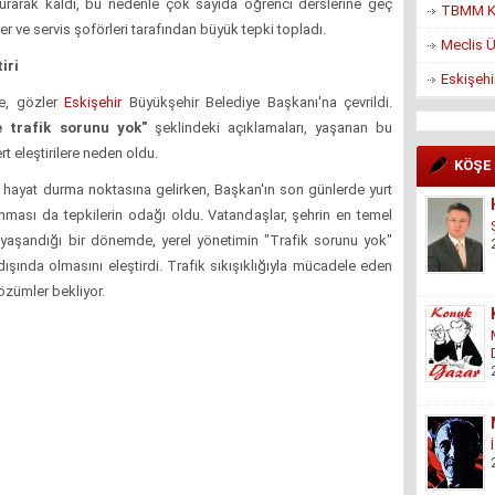
şturarak kaldı, bu nedenle çok sayıda öğrenci derslerine geç
TBMM Ko
r ve servis şoförleri tarafından büyük tepki topladı.
Meclis Ü
iri
Eskişehi
de, gözler
Eskişehir
Büyükşehir Belediye Başkanı'na çevrildi.
e trafik sorunu yok"
şeklindeki açıklamaları, yaşanan bu
t eleştirilere neden oldu.
KÖŞE
e hayat durma noktasına gelirken, Başkan'ın son günlerde yurt
ması da tepkilerin odağı oldu. Vatandaşlar, şehrin en temel
n yaşandığı bir dönemde, yerel yönetimin "Trafik sorunu yok"
ışında olmasını eleştirdi. Trafik sıkışıklığıyla mücadele eden
çözümler bekliyor.