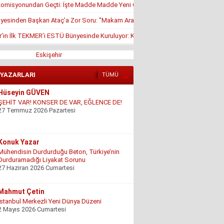
misyonundan Geçti: İşte Madde Madde Yeni Öğrenci Affı Rehberi
yesinden Başkan Ataç’a Zor Soru: "Makam Aracı Eşine mi Tahsis Edildi?"
r’in İlk TEKMER’i ESTÜ Bünyesinde Kuruluyor: KOSGEB Onayı Geldi
Eskişehir
 YAZARLARI
TÜMÜ
Konuk Yazar
Mühendisin Durdurduğu Beton, Türkiye’nin
Durduramadığı Liyakat Sorunu
27 Haziran 2026 Cumartesi
Mahmut Çetin
İstanbul Merkezli Yeni Dünya Düzeni
2 Mayıs 2026 Cumartesi
Muhterem Turan
Eskişehir’de Görünmeyen Hayır Kapısı
8 Şubat 2026 Pazar