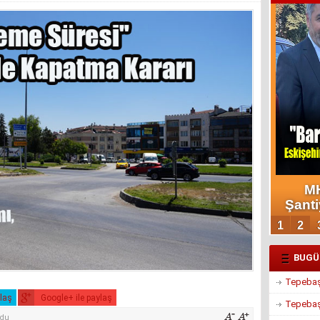
BUGÜ
Tepebaşı
ylaş
Google+ ile paylaş
Tepebaşı
ndu