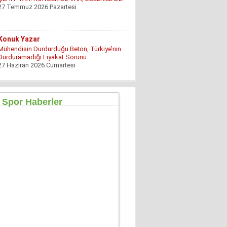
Mühendisin Durdurduğu Beton, Türkiye’nin
Durduramadığı Liyakat Sorunu
27 Haziran 2026 Cumartesi
Mahmut Çetin
İstanbul Merkezli Yeni Dünya Düzeni
2 Mayıs 2026 Cumartesi
Muhterem Turan
Eskişehir’de Görünmeyen Hayır Kapısı
8 Şubat 2026 Pazar
Özgür TIKIZ
Şehir Merkezinde Tepinmeyi Bırakın Artık
28 Temmuz 2026 Salı
Sezgin Kocabay
“ Fetö provokasyon mu!”
7 Aralık 2025 Pazar