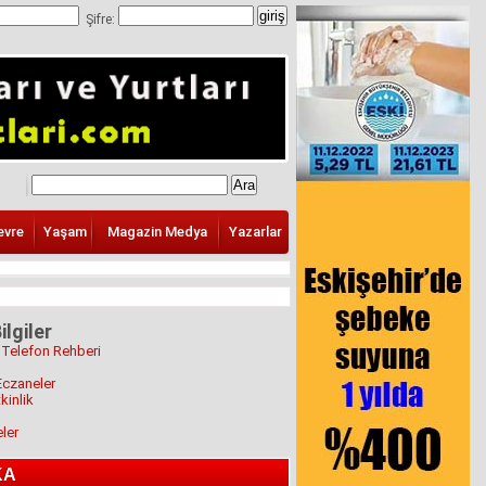
Şifre:
evre
Yaşam
Magazin Medya
Yazarlar
ilgiler
 Telefon Rehberi
Eczaneler
kinlik
eler