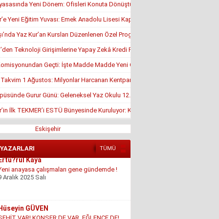
yasasında Yeni Dönem: Ofisleri Konuta Dönüştürmek İçin Son Tarih 1 Temmuz
r’e Yeni Eğitim Yuvası: Emek Anadolu Lisesi Kapılarını Açmaya Hazırlanıyor
’nda Yaz Kur’an Kursları Düzenlenen Özel Programla Açıldı
en Teknoloji Girişimlerine Yapay Zekâ Kredi Programı
misyonundan Geçti: İşte Madde Madde Yeni Öğrenci Affı Rehberi
, Takvim 1 Ağustos: Milyonlar Harcanan Kentpark Plajı Ne Zaman Açılacak?
püsünde Gurur Günü: Geleneksel Yaz Okulu 12. Kez Kapanış Yaptı
r’in İlk TEKMER’i ESTÜ Bünyesinde Kuruluyor: KOSGEB Onayı Geldi
Eskişehir
 YAZARLARI
TÜMÜ
Hüseyin GÜVEN
ŞEHİT VAR! KONSER DE VAR, EĞLENCE DE!
27 Temmuz 2026 Pazartesi
Konuk Yazar