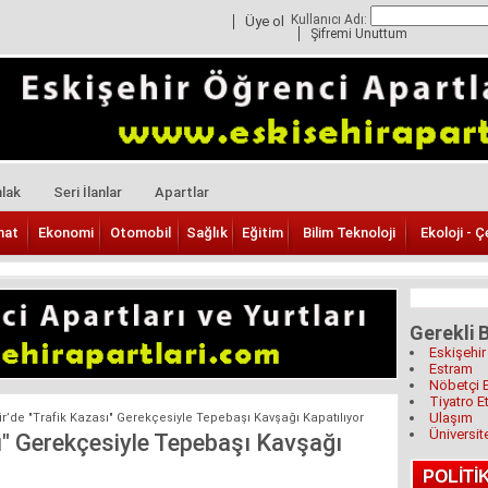
Kullanıcı Adı:
Üye ol
Şifremi Unuttum
lak
Seri İlanlar
Apartlar
nat
Ekonomi
Otomobil
Sağlık
Eğitim
Bilim Teknoloji
Ekoloji - Ç
Gerekli B
Eskişehir
Estram
Nöbetçi 
Tiyatro Et
Ulaşım
ir’de "Trafik Kazası" Gerekçesiyle Tepebaşı Kavşağı Kapatılıyor
Üniversit
ı" Gerekçesiyle Tepebaşı Kavşağı