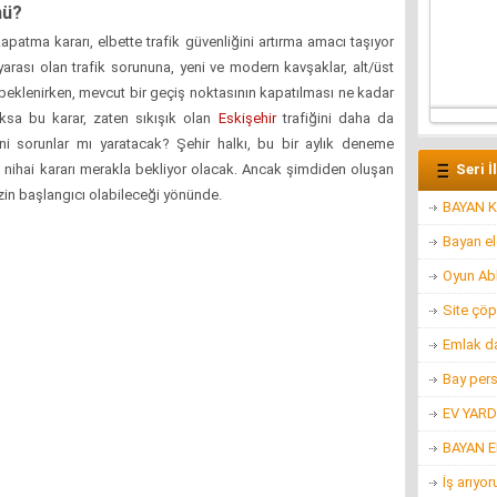
mü?
apatma kararı, elbette trafik güvenliğini artırma amacı taşıyor
yarası olan trafik sorununa, yeni ve modern kavşaklar, alt/üst
r beklenirken, mevcut bir geçiş noktasının kapatılması ne kadar
ksa bu karar, zaten sıkışık olan
Eskişehir
trafiğini daha da
eni sorunlar mı yaratacak? Şehir halkı, bu bir aylık deneme
Seri İ
k nihai kararı merakla bekliyor olacak. Ancak şimdiden oluşan
krizin başlangıcı olabileceği yönünde.
BAYAN K
Bayan e
Oyun Ab
Site çöp
Emlak d
Bay per
EV YARD
BAYAN 
İş arıyo