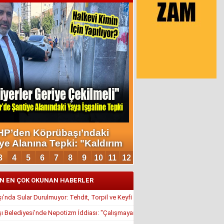
N EN ÇOK OKUNAN HABERLER
’nda Sular Durulmuyor: Tehdit, Torpil ve Keyfi Atamalar Gündemde
 Belediyesi’nde Nepotizm İddiası: "Çalışmayan Kaldı, Çavuş İstifa Ettirildi"