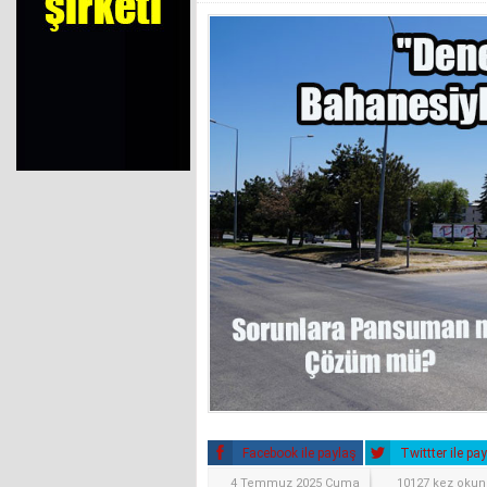
Facebook ile paylaş
Twittter ile pa
4 Temmuz 2025 Cuma
10127 kez oku