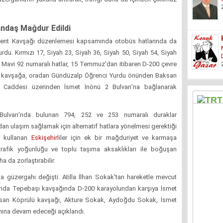
andaş Mağdur Edildi
ıkent Kavşağı düzenlemesi kapsamında otobüs hatlarında da
urdu. Kırmızı 17, Siyah 23, Siyah 36, Siyah 50, Siyah 54, Siyah
e Mavi 92 numaralı hatlar, 15 Temmuz'dan itibaren D-200 çevre
r kavşağa, oradan Gündüzalp Öğrenci Yurdu önünden Baksan
 Caddesi üzerinden İsmet İnönü 2 Bulvarı'na bağlanarak
 Bulvarı'nda bulunan 794, 252 ve 253 numaralı duraklar
an ulaşım sağlamak için alternatif hatlara yönelmesi gerektiği
ma kullanan
Eskişehir
liler için ek bir mağduriyet ve karmaşa
rafik yoğunluğu ve toplu taşıma aksaklıkları ile boğuşan
ha da zorlaştırabilir.
da güzergahı değişti. Atilla İlhan Sokak'tan hareketle mevcut
ında Tepebaşı kavşağında D-200 karayolundan karşıya İsmet
aksan Köprülü kavşağı, Akture Sokak, Aydoğdu Sokak, İsmet
ahına devam edeceği açıklandı.