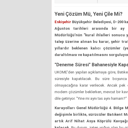
Yeni Çözüm Mü, Yeni Çile Mi?
Eskişehir
Büyükşehir Belediyesi, D-200 k
Ağustos tarihleri arasında bir ay 
Müdürlüğü'nün "kural ihlalleri sonucu 
talep üzerine alınan bu karar, şehir tra
yıllardır beklenen kalıcı çözümler (
daraltılması ve kapatılmasını sorguluyor
"Deneme Süresi" Bahanesiyle Kap
UKOME'den yapılan açıklamaya göre, Batıkent 
süresiyle kapatılacak. Bu süre boyunca 
olmayacağına karar verilecek. Ancak pek
modern çözümler beklerken, mevcut bir kavş
dile getiriyor. "Yine mi aynı tas aynı hamam?" s
Karayolları Genel Müdürlüğü 4. Bölge 
değişimle birlikte, sürücüler Batıkent 
artık Arif Nihat Asya Köprülü Kavşağ
kalacak.
Bu durum, zaten yoğun olan bu güze