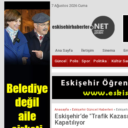
7 Ağustos 2026 Cuma
Ana Sayfa
İletişim
Sinema
Em
Güncel
Polis
Spor
Politika
Kültür Sa
Anasayfa
»
Eskişehir Güncel Haberleri
»
Eskişeh
Eskişehir’de "Trafik Kazas
Kapatılıyor