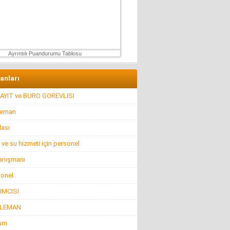
Ertu?rul Kaya
Yeni anayasa çalışmaları gene gündemde !
9 Aralık 2025 Salı
Ayrıntılı Puandurumu Tablosu
lanları
AYIT ve BURO GOREVLISI
leman
lası
 ve su hizmeti için personel
anışmanı
sonel
IMCISI
ELEMAN
rum