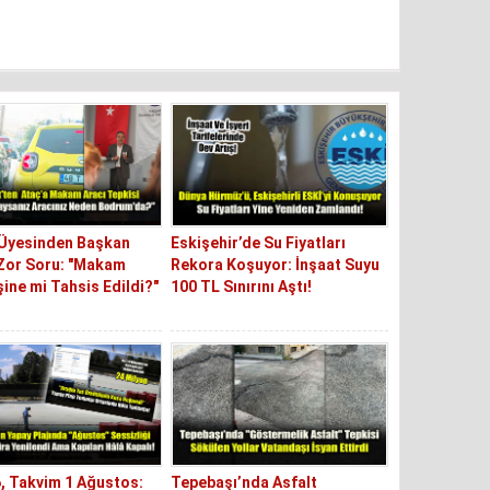
 Üyesinden Başkan
Eskişehir’de Su Fiyatları
Zor Soru: "Makam
Rekora Koşuyor: İnşaat Suyu
şine mi Tahsis Edildi?"
100 TL Sınırını Aştı!
6, Takvim 1 Ağustos:
Tepebaşı’nda Asfalt