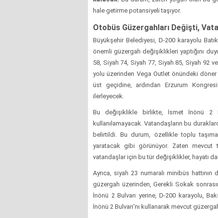
hale getirme potansiyeli taşıyor.
Otobüs Güzergahları Değişti, Vat
Büyükşehir Belediyesi, D-200 karayolu Bat
önemli güzergah değişiklikleri yaptığını duy
58, Siyah 74, Siyah 77, Siyah 85, Siyah 92 v
yolu üzerinden Vega Outlet önündeki döne
üst geçidine, ardından Erzurum Kongresi
ilerleyecek.
Bu değişiklikle birlikte, İsmet İnönü 2
kullanılamayacak. Vatandaşların bu duraklard
belirtildi. Bu durum, özellikle toplu taşı
yaratacak gibi görünüyor. Zaten mevcut t
vatandaşlar için bu tür değişiklikler, hayatı da
Ayrıca, siyah 23 numaralı minibüs hattının 
güzergah üzerinden, Gerekli Sokak sonras
İnönü 2 Bulvarı yerine, D-200 karayolu, B
İnönü 2 Bulvarı'nı kullanarak mevcut güzerg