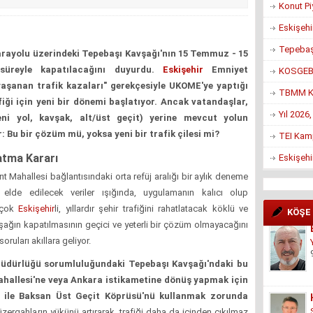
Konut Pi
Eskişehi
Tepebaşı
arayolu üzerindeki Tepebaşı Kavşağı'nın 15 Temmuz - 15
süreyle kapatılacağını duyurdu.
Eskişehir
Emniyet
KOSGEB’d
yaşanan trafik kazaları" gerekçesiyle UKOME'ye yaptığı
TBMM Ko
fiği için yeni bir dönemi başlatıyor. Ancak vatandaşlar,
Yıl 2026
yeni yol, kavşak, alt/üst geçit) yerine mevcut yolun
: Bu bir çözüm mü, yoksa yeni bir trafik çilesi mi?
TEI Kam
atma Kararı
Eskişehi
Mahallesi bağlantısındaki orta refüj aralığı bir aylık deneme
elde edilecek veriler ışığında, uygulamanın kalıcı olup
 çok
Eskişehir
li, yıllardır şehir trafiğini rahatlatacak köklü ve
KÖŞE
ağın kapatılmasının geçici ve yeterli bir çözüm olmayacağını
oruları akıllara geliyor.
Müdürlüğü sorumluluğundaki Tepebaşı Kavşağı'ndaki bu
Mahallesi'ne veya Ankara istikametine dönüş yapmak için
ı ile Baksan Üst Geçit Köprüsü'nü kullanmak zorunda
rgahların yükünü artırarak, trafiği daha da içinden çıkılmaz