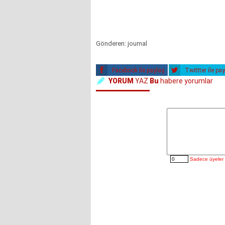
Gönderen: journal
Facebook ile paylaş
Twittter ile pa
YORUM
YAZ
Bu
habere yorumlar