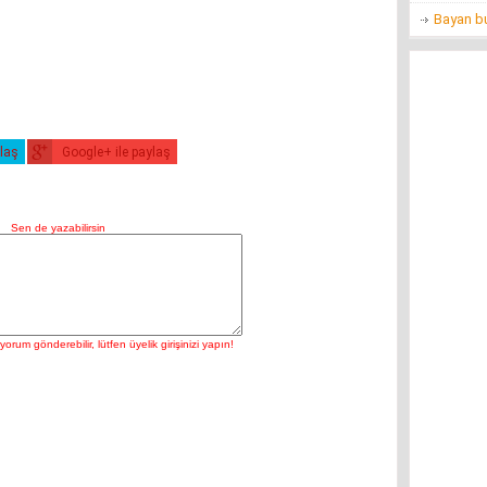
Bayan bu
ylaş
Google+ ile paylaş